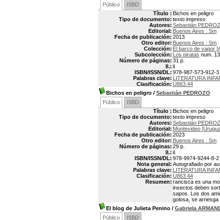
Público
ISBD
Título :
Bichos en peligro
Tipo de documento:
texto impreso
Autores:
Sebastián PEDROZ
Editorial:
Buenos Aires : Sm
Fecha de publicación:
2013
Otro editor:
Buenos Aires : Sm
Colección:
El barco de vapor [
Subcolección:
Los piratas
num. 13
Número de páginas:
31 p.
Il.:
il
ISBN/ISSN/DL:
978-987-573-912-3
Palabras clave:
LITERATURA INF
Clasificación:
U863.44
Bichos en peligro
/
Sebastián PEDROZO
Público
ISBD
Título :
Bichos en peligro
Tipo de documento:
texto impreso
Autores:
Sebastián PEDROZ
Editorial:
Montevideo [Uruguay
Fecha de publicación:
2023
Otro editor:
Buenos Aires : Sm
Número de páginas:
29 p.
Il.:
il.
ISBN/ISSN/DL:
978-9974-9244-8-2
Nota general:
Autografiado por au
Palabras clave:
LITERATURA INF
Clasificación:
U863.44
Resumen:
rancisca es una mos
insectos deben sor
sapos. Los dos ami
golosa, se arriesga 
El blog de Julieta Penino
/
Gabriela ARMA
Público
ISBD