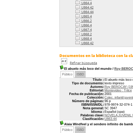
U864.4
U864.42
U864.44
U865.4
U866.2
U866.4
U867.4
U868.2
U868.4
U868.42
Documentos en la biblioteca con la cl
Refinar búsqueda
El abuelo más loco del mundo
/
Roy BERO
Público
ISBD
Título :
El abuelo más loco
Tipo de documento:
texto impreso
Autores:
Roy BEROCAY (195
Editorial:
Montevideo : Trilce
Fecha de publicación:
2001
Colección:
Colec. infantil juven
Número de páginas:
96 p
ISBN/ISSN/DL:
978-9974-32-074-1
Nota general:
SC 3947
Idioma :
Español (
spa
)
Palabras clave:
NOVELA JUVENIL
Clasificación:
U863.44
Alaia Windfeel y el sendero infinito de bam
Público
ISBD