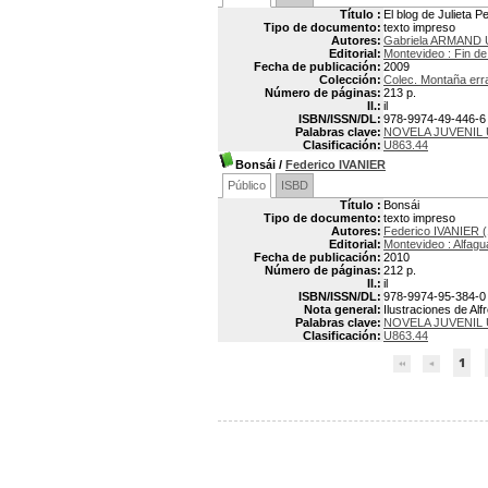
Título :
El blog de Julieta P
Tipo de documento:
texto impreso
Autores:
Gabriela ARMAND 
Editorial:
Montevideo : Fin de
Fecha de publicación:
2009
Colección:
Colec. Montaña err
Número de páginas:
213 p.
Il.:
il
ISBN/ISSN/DL:
978-9974-49-446-6
Palabras clave:
NOVELA JUVENIL
Clasificación:
U863.44
Bonsái
/
Federico IVANIER
Público
ISBD
Título :
Bonsái
Tipo de documento:
texto impreso
Autores:
Federico IVANIER (
Editorial:
Montevideo : Alfagu
Fecha de publicación:
2010
Número de páginas:
212 p.
Il.:
il
ISBN/ISSN/DL:
978-9974-95-384-0
Nota general:
Ilustraciones de Alf
Palabras clave:
NOVELA JUVENIL
Clasificación:
U863.44
1