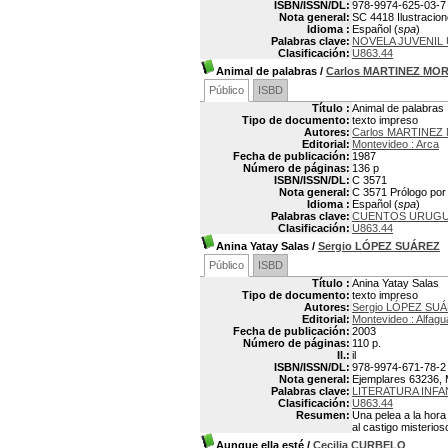
ISBN/ISSN/DL:
978-9974-625-03-7
Nota general:
SC 4418 Ilustracion
Idioma :
Español (
spa
)
Palabras clave:
NOVELA JUVENIL
Clasificación:
U863.44
Animal de palabras
/
Carlos MARTINEZ MO
Público
ISBD
Título :
Animal de palabras
Tipo de documento:
texto impreso
Autores:
Carlos MARTINEZ
Editorial:
Montevideo : Arca
Fecha de publicación:
1987
Número de páginas:
136 p
ISBN/ISSN/DL:
C 3571
Nota general:
C 3571 Prólogo por
Idioma :
Español (
spa
)
Palabras clave:
CUENTOS URUG
Clasificación:
U863.44
Anina Yatay Salas
/
Sergio LÓPEZ SUÁREZ
Público
ISBD
Título :
Anina Yatay Salas
Tipo de documento:
texto impreso
Autores:
Sergio LÓPEZ SUÁ
Editorial:
Montevideo : Alfagu
Fecha de publicación:
2003
Número de páginas:
110 p.
Il.:
il
ISBN/ISSN/DL:
978-9974-671-78-2
Nota general:
Ejemplares 63236, M
Palabras clave:
LITERATURA INF
Clasificación:
U863.44
Resumen:
Una pelea a la hora
al castigo misterio
Aunque ella esté
/
Cecilia CURBELO