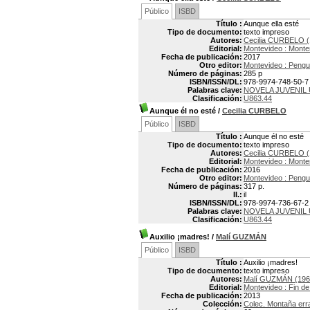
Público
ISBD
Título :
Aunque ella esté
Tipo de documento:
texto impreso
Autores:
Cecilia CURBELO (
Editorial:
Montevideo : Mont
Fecha de publicación:
2017
Otro editor:
Montevideo : Peng
Número de páginas:
285 p
ISBN/ISSN/DL:
978-9974-748-50-7
Palabras clave:
NOVELA JUVENIL
Clasificación:
U863.44
Aunque él no esté
/
Cecilia CURBELO
Público
ISBD
Título :
Aunque él no esté
Tipo de documento:
texto impreso
Autores:
Cecilia CURBELO (
Editorial:
Montevideo : Mont
Fecha de publicación:
2016
Otro editor:
Montevideo : Peng
Número de páginas:
317 p.
Il.:
il
ISBN/ISSN/DL:
978-9974-736-67-2
Palabras clave:
NOVELA JUVENIL
Clasificación:
U863.44
Auxilio ¡madres!
/
Malí GUZMÁN
Público
ISBD
Título :
Auxilio ¡madres!
Tipo de documento:
texto impreso
Autores:
Malí GUZMÁN (196
Editorial:
Montevideo : Fin de
Fecha de publicación:
2013
Colección:
Colec. Montaña err