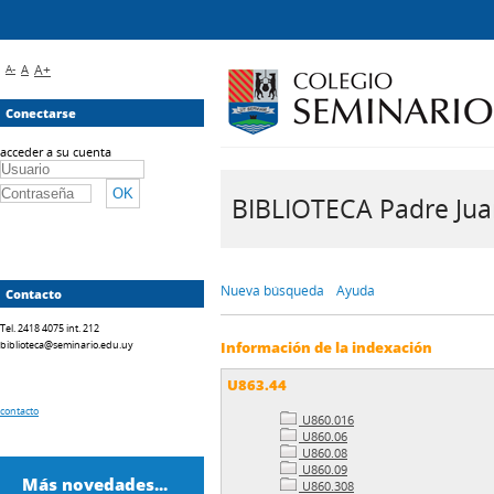
A-
A
A+
Conectarse
acceder a su cuenta
BIBLIOTECA Padre Juan 
Nueva búsqueda
Ayuda
Contacto
Tel. 2418 4075 int. 212
biblioteca@seminario.edu.uy
Información de la indexación
U863.44
contacto
U860.016
U860.06
U860.08
U860.09
Más novedades...
U860.308