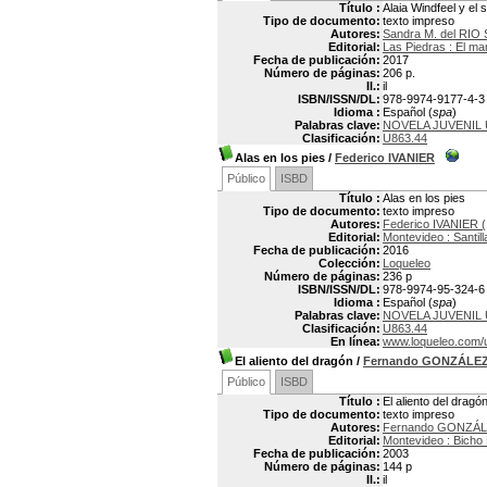
Título :
Alaia Windfeel y el 
Tipo de documento:
texto impreso
Autores:
Sandra M. del RIO 
Editorial:
Las Piedras : El m
Fecha de publicación:
2017
Número de páginas:
206 p.
Il.:
il
ISBN/ISSN/DL:
978-9974-9177-4-3
Idioma :
Español (
spa
)
Palabras clave:
NOVELA JUVENIL
Clasificación:
U863.44
Alas en los pies
/
Federico IVANIER
Público
ISBD
Título :
Alas en los pies
Tipo de documento:
texto impreso
Autores:
Federico IVANIER (
Editorial:
Montevideo : Santil
Fecha de publicación:
2016
Colección:
Loqueleo
Número de páginas:
236 p
ISBN/ISSN/DL:
978-9974-95-324-6
Idioma :
Español (
spa
)
Palabras clave:
NOVELA JUVENIL
Clasificación:
U863.44
En línea:
www.loqueleo.com/
El aliento del dragón
/
Fernando GONZÁLE
Público
ISBD
Título :
El aliento del dragó
Tipo de documento:
texto impreso
Autores:
Fernando GONZÁLE
Editorial:
Montevideo : Bicho
Fecha de publicación:
2003
Número de páginas:
144 p
Il.:
il