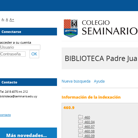
A-
A
A+
Conectarse
acceder a su cuenta
BIBLIOTECA Padre Juan 
Nueva búsqueda
Ayuda
Contacto
Tel. 2418 4075 int. 212
biblioteca@seminario.edu.uy
Información de la indexación
460.9
contacto
460
460.04
460.07
460.08
Más novedades...
460.09