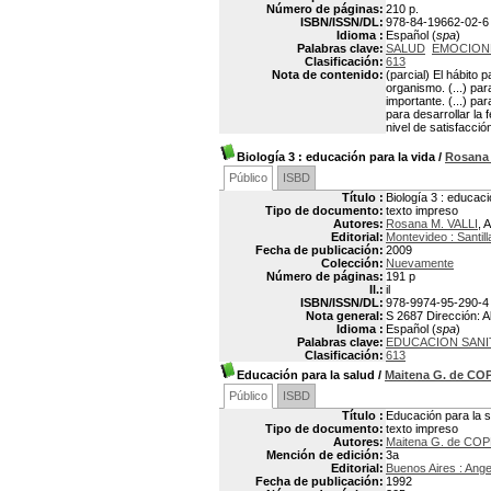
Número de páginas:
210 p.
ISBN/ISSN/DL:
978-84-19662-02-6
Idioma :
Español (
spa
)
Palabras clave:
SALUD
EMOCION
Clasificación:
613
Nota de contenido:
(parcial) El hábito 
organismo. (...) para
importante. (...) par
para desarrollar la 
nivel de satisfacció
Biología 3
: educación para la vida
/
Rosana 
Público
ISBD
Título :
Biología 3 : educaci
Tipo de documento:
texto impreso
Autores:
Rosana M. VALLI
, 
Editorial:
Montevideo : Santil
Fecha de publicación:
2009
Colección:
Nuevamente
Número de páginas:
191 p
Il.:
il
ISBN/ISSN/DL:
978-9974-95-290-4
Nota general:
S 2687 Dirección: A
Idioma :
Español (
spa
)
Palabras clave:
EDUCACION SANI
Clasificación:
613
Educación para la salud
/
Maitena G. de C
Público
ISBD
Título :
Educación para la s
Tipo de documento:
texto impreso
Autores:
Maitena G. de CO
Mención de edición:
3a
Editorial:
Buenos Aires : Ange
Fecha de publicación:
1992