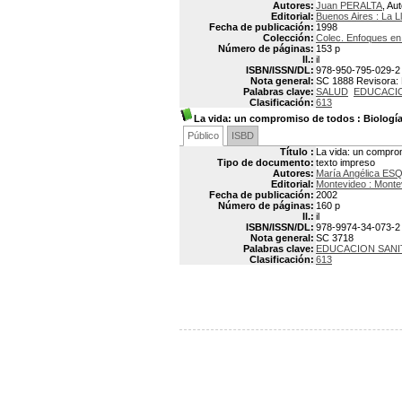
Autores:
Juan PERALTA
, Au
Editorial:
Buenos Aires : La L
Fecha de publicación:
1998
Colección:
Colec. Enfoques en 
Número de páginas:
153 p
Il.:
il
ISBN/ISSN/DL:
978-950-795-029-2
Nota general:
SC 1888 Revisora: M
Palabras clave:
SALUD
EDUCACIO
Clasificación:
613
La vida: un compromiso de todos
: Biología
Público
ISBD
Título :
La vida: un comprom
Tipo de documento:
texto impreso
Autores:
María Angélica ES
Editorial:
Montevideo : Mont
Fecha de publicación:
2002
Número de páginas:
160 p
Il.:
il
ISBN/ISSN/DL:
978-9974-34-073-2
Nota general:
SC 3718
Palabras clave:
EDUCACION SANI
Clasificación:
613