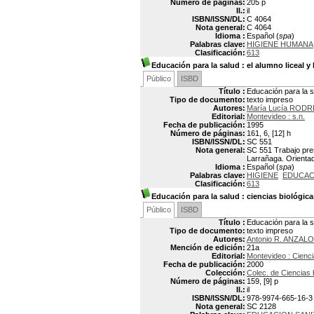
Número de páginas:
205 p
Il.:
il
ISBN/ISSN/DL:
C 4064
Nota general:
C 4064
Idioma :
Español (
spa
)
Palabras clave:
HIGIENE HUMANA
Clasificación:
613
Educación para la salud
: el alumno liceal 
Público
ISBD
Título :
Educación para la s
Tipo de documento:
texto impreso
Autores:
María Lucía ROD
Editorial:
Montevideo : s.n.
Fecha de publicación:
1995
Número de páginas:
161, 6, [12] h
ISBN/ISSN/DL:
SC 551
Nota general:
SC 551 Trabajo pre
Larrañaga. Orientado
Idioma :
Español (
spa
)
Palabras clave:
HIGIENE
EDUCAC
Clasificación:
613
Educación para la salud
: ciencias biológica
Público
ISBD
Título :
Educación para la sa
Tipo de documento:
texto impreso
Autores:
Antonio R. ANZALO
Mención de edición:
21a
Editorial:
Montevideo : Cienci
Fecha de publicación:
2000
Colección:
Colec. de Ciencias 
Número de páginas:
159, [9] p
Il.:
il
ISBN/ISSN/DL:
978-9974-665-16-3
Nota general:
SC 2128