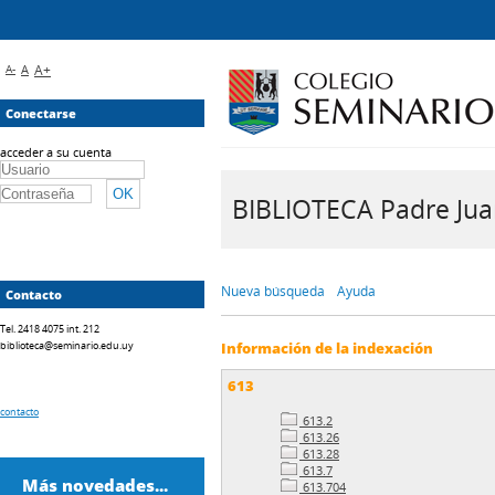
A-
A
A+
Conectarse
acceder a su cuenta
BIBLIOTECA Padre Juan 
Nueva búsqueda
Ayuda
Contacto
Tel. 2418 4075 int. 212
biblioteca@seminario.edu.uy
Información de la indexación
613
contacto
613.2
613.26
613.28
613.7
Más novedades...
613.704