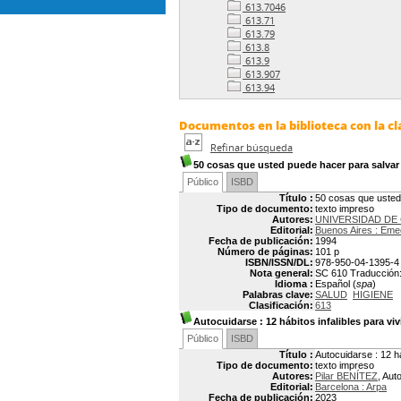
613.7046
613.71
613.79
613.8
613.9
613.907
613.94
Documentos en la biblioteca con la cla
Refinar búsqueda
50 cosas que usted puede hacer para salvar
Público
ISBD
Título :
50 cosas que usted
Tipo de documento:
texto impreso
Autores:
UNIVERSIDAD DE 
Editorial:
Buenos Aires : Em
Fecha de publicación:
1994
Número de páginas:
101 p
ISBN/ISSN/DL:
978-950-04-1395-4
Nota general:
SC 610 Traducción: S
Idioma :
Español (
spa
)
Palabras clave:
SALUD
HIGIENE
Clasificación:
613
Autocuidarse
: 12 hábitos infalibles para vi
Público
ISBD
Título :
Autocuidarse : 12 há
Tipo de documento:
texto impreso
Autores:
Pilar BENÍTEZ
, Aut
Editorial:
Barcelona : Arpa
Fecha de publicación:
2023