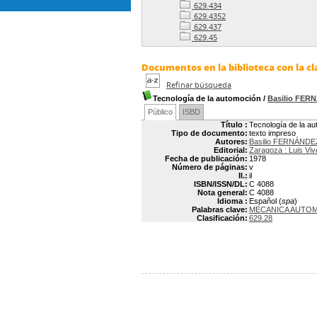
629.434
629.4352
629.437
629.45
Documentos en la biblioteca con la cla
Refinar búsqueda
Tecnología de la automoción
/
Basilio FER
Público
ISBD
Título :
Tecnología de la a
Tipo de documento:
texto impreso
Autores:
Basilio FERNÁNDE
Editorial:
Zaragoza : Luis Viv
Fecha de publicación:
1978
Número de páginas:
v
Il.:
il
ISBN/ISSN/DL:
C 4088
Nota general:
C 4088
Idioma :
Español (
spa
)
Palabras clave:
MECANICA AUTO
Clasificación:
629.28