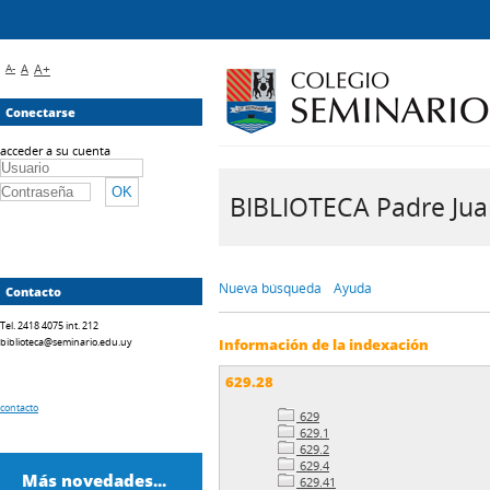
A-
A
A+
Conectarse
acceder a su cuenta
BIBLIOTECA Padre Juan 
Nueva búsqueda
Ayuda
Contacto
Tel. 2418 4075 int. 212
biblioteca@seminario.edu.uy
Información de la indexación
629.28
contacto
629
629.1
629.2
629.4
Más novedades...
629.41