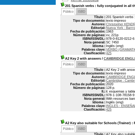
201 Spanish verbs
: fully conjugated in all 
Público
ISBD
Título :
201 Spanish verbs : 
Tipo de documento:
texto impreso
Autores:
Christopher KEND
Editorial:
Nueva York : Barrro
Fecha de publicación:
1963
Número de páginas:
xv, 221p
ISBN/ISSN/DL:
978-0-8120-0212-6
Nota general:
SC 7450
Idioma :
Inglés (
eng
)
Palabras clave:
VERBO (GRAMATI
Clasificación:
425
A2 Key 2 with answers
/
CAMBRIDGE ENGL
Público
ISBD
Título :
A2 Key 2 with answ
Tipo de documento:
texto impreso
Autores:
CAMBRIDGE ENG
Editorial:
Cambridge : Cambri
Fecha de publicación:
2020
Número de páginas:
128 p.
Il.:
il. esquemas y tabl
ISBN/ISSN/DL:
978-1-108-78158-9
Nota general:
With resources bank
Idioma :
Inglés (
eng
)
Palabras clave:
INGLES - ENSEÑA
Clasificación:
425
A2 Key also suitable for Schools (Trainer)
: 
Público
ISBD
Título :
A2 Key also suitable