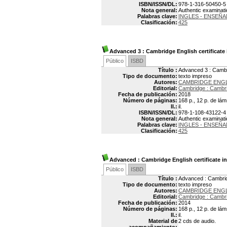
ISBN/ISSN/DL:
978-1-316-50450-5
Nota general:
Authentic examinati
Palabras clave:
INGLES - ENSEÑA
Clasificación:
425
Advanced 3
: Cambridge English certificate
Público
ISBD
Título :
Advanced 3 : Cambri
Tipo de documento:
texto impreso
Autores:
CAMBRIDGE ENG
Editorial:
Cambridge : Cambri
Fecha de publicación:
2018
Número de páginas:
168 p., 12 p. de lám
Il.:
il.
ISBN/ISSN/DL:
978-1-108-43122-4
Nota general:
Authentic examinati
Palabras clave:
INGLES - ENSEÑA
Clasificación:
425
Advanced
: Cambridge English certificate i
Público
ISBD
Título :
Advanced : Cambridg
Tipo de documento:
texto impreso
Autores:
CAMBRIDGE ENG
Editorial:
Cambridge : Cambri
Fecha de publicación:
2014
Número de páginas:
168 p., 12 p. de lám
Il.:
il.
Material de
2 cds de audio.