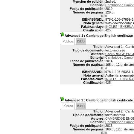
Mención de edición:
2nd ed.
Editorial:
Cambridge : Cambri
Fecha de publicación:
2019
Número de páginas:
128 p.
Il.:
il.
ISBN/ISSN/DL:
978-1-108-67659-5
Nota general:
With downloadable 
Palabras clave:
INGLES - ENSEÑA
Clasificación:
425
Advanced 1
: Cambridge English certificate
Público
ISBD
Título :
Advanced 1 : Cambri
Tipo de documento:
texto impreso
Autores:
CAMBRIDGE ENG
Editorial:
Cambridge : Cambri
Fecha de publicación:
2014
Número de páginas:
168 p., 12 p. de lám
Il.:
il.
ISBN/ISSN/DL:
978-1-107-65351-1
Nota general:
Authentic examinat
Palabras clave:
INGLES - ENSEÑA
Clasificación:
425
Advanced 2
: Cambridge English certificate
Público
ISBD
Título :
Advanced 2 : Cambri
Tipo de documento:
texto impreso
Autores:
CAMBRIDGE ENG
Editorial:
Cambridge : Cambri
Fecha de publicación:
2016
Número de páginas:
168 p., 12 p. de lám
Il.:
il.