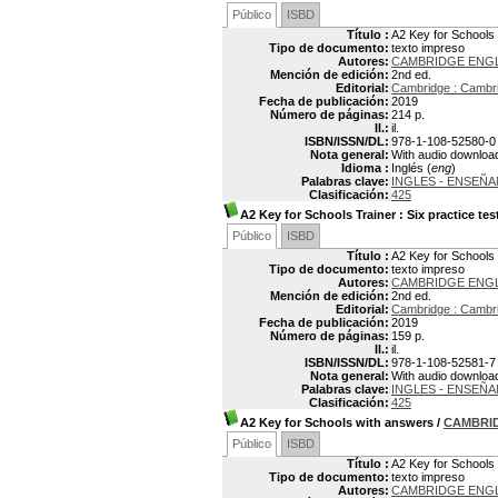
Público
ISBD
Título :
A2 Key for Schools 
Tipo de documento:
texto impreso
Autores:
CAMBRIDGE ENG
Mención de edición:
2nd ed.
Editorial:
Cambridge : Cambri
Fecha de publicación:
2019
Número de páginas:
214 p.
Il.:
il.
ISBN/ISSN/DL:
978-1-108-52580-0
Nota general:
With audio downloa
Idioma :
Inglés (
eng
)
Palabras clave:
INGLES - ENSEÑA
Clasificación:
425
A2 Key for Schools Trainer
: Six practice te
Público
ISBD
Título :
A2 Key for Schools 
Tipo de documento:
texto impreso
Autores:
CAMBRIDGE ENG
Mención de edición:
2nd ed.
Editorial:
Cambridge : Cambri
Fecha de publicación:
2019
Número de páginas:
159 p.
Il.:
il.
ISBN/ISSN/DL:
978-1-108-52581-7
Nota general:
With audio downloa
Palabras clave:
INGLES - ENSEÑA
Clasificación:
425
A2 Key for Schools with answers
/
CAMBRI
Público
ISBD
Título :
A2 Key for Schools
Tipo de documento:
texto impreso
Autores:
CAMBRIDGE ENG