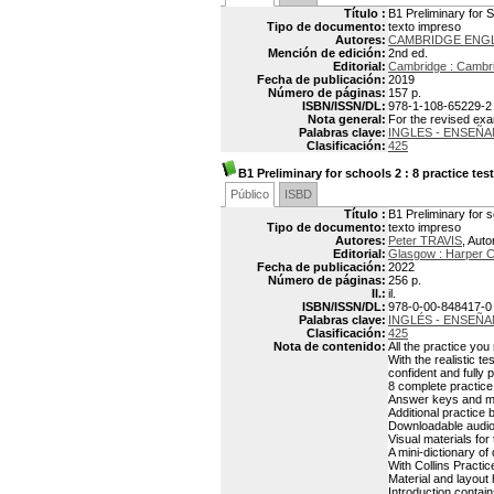
Título :
B1 Preliminary for 
Tipo de documento:
texto impreso
Autores:
CAMBRIDGE ENG
Mención de edición:
2nd ed.
Editorial:
Cambridge : Cambri
Fecha de publicación:
2019
Número de páginas:
157 p.
ISBN/ISSN/DL:
978-1-108-65229-2
Nota general:
For the revised ex
Palabras clave:
INGLES - ENSEÑ
Clasificación:
425
B1 Preliminary for schools 2
: 8 practice tes
Público
ISBD
Título :
B1 Preliminary for s
Tipo de documento:
texto impreso
Autores:
Peter TRAVIS
, Auto
Editorial:
Glasgow : Harper Co
Fecha de publicación:
2022
Número de páginas:
256 p.
Il.:
il.
ISBN/ISSN/DL:
978-0-00-848417-0
Palabras clave:
INGLÉS - ENSEÑA
Clasificación:
425
Nota de contenido:
All the practice you
With the realistic t
confident and fully 
8 complete practice 
Answer keys and m
Additional practice
Downloadable audio 
Visual materials fo
A mini-dictionary of
With Collins Practic
Material and layout 
Introduction contain