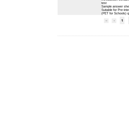
test
Sample answer shee
Suitable for Pre-in
(PET for Schools) qu
1