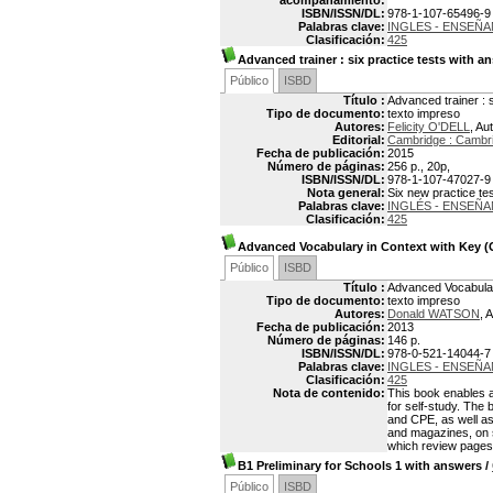
acompañamiento:
ISBN/ISSN/DL:
978-1-107-65496-9
Palabras clave:
INGLES - ENSEÑA
Clasificación:
425
Advanced trainer
: six practice tests with a
Público
ISBD
Título :
Advanced trainer : 
Tipo de documento:
texto impreso
Autores:
Felicity O'DELL
, Au
Editorial:
Cambridge : Cambri
Fecha de publicación:
2015
Número de páginas:
256 p., 20p,
ISBN/ISSN/DL:
978-1-107-47027-9
Nota general:
Six new practice te
Palabras clave:
INGLÉS - ENSEÑA
Clasificación:
425
Advanced Vocabulary in Context with Key (
Público
ISBD
Título :
Advanced Vocabular
Tipo de documento:
texto impreso
Autores:
Donald WATSON
, 
Fecha de publicación:
2013
Número de páginas:
146 p.
ISBN/ISSN/DL:
978-0-521-14044-7
Palabras clave:
INGLES - ENSEÑ
Clasificación:
425
Nota de contenido:
This book enables ad
for self-study. The
and CPE, as well as 
and magazines, on s
which review pages 
B1 Preliminary for Schools 1 with answers
/
Público
ISBD