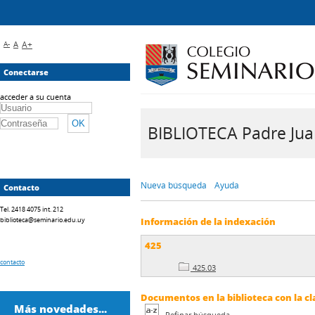
A-
A
A+
Conectarse
acceder a su cuenta
BIBLIOTECA Padre Juan 
Nueva búsqueda
Ayuda
Contacto
Tel. 2418 4075 int. 212
biblioteca@seminario.edu.uy
Información de la indexación
425
contacto
425.03
Documentos en la biblioteca con la cl
Más novedades...
Refinar búsqueda