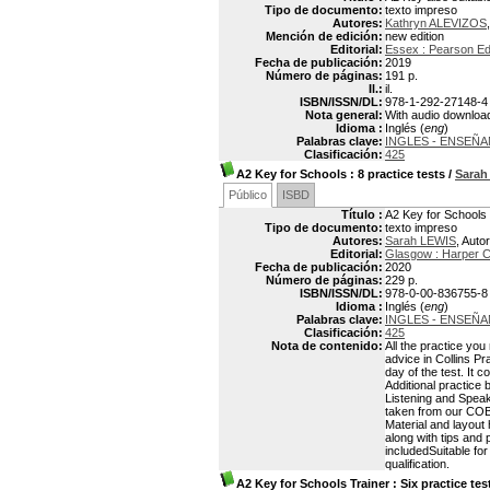
Tipo de documento:
texto impreso
Autores:
Kathryn ALEVIZOS
Mención de edición:
new edition
Editorial:
Essex : Pearson Ed
Fecha de publicación:
2019
Número de páginas:
191 p.
Il.:
il.
ISBN/ISSN/DL:
978-1-292-27148-4
Nota general:
With audio downloa
Idioma :
Inglés (
eng
)
Palabras clave:
INGLES - ENSEÑA
Clasificación:
425
A2 Key for Schools
: 8 practice tests
/
Sarah
Público
ISBD
Título :
A2 Key for Schools :
Tipo de documento:
texto impreso
Autores:
Sarah LEWIS
, Autor
Editorial:
Glasgow : Harper Co
Fecha de publicación:
2020
Número de páginas:
229 p.
ISBN/ISSN/DL:
978-0-00-836755-8
Idioma :
Inglés (
eng
)
Palabras clave:
INGLES - ENSEÑA
Clasificación:
425
Nota de contenido:
All the practice you
advice in Collins Pr
day of the test. It
Additional practice
Listening and Speaki
taken from our COBU
Material and layout h
along with tips and
includedSuitable fo
qualification.
A2 Key for Schools Trainer
: Six practice te