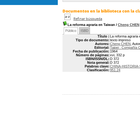
Documentos en la biblioteca con la cla
Refinar búsqueda
La reforma agraria en Taiwan
/
Cheng CHEN
Público
ISBD
Título :
La reforma agraria
Tipo de documento:
texto impreso
Autores:
Cheng CHEN
, Auto
Editorial:
Taipei : Compañía 
Fecha de publicación:
1964
Número de páginas:
xvi, 332 p
ISBN/ISSN/DL:
D 372
Nota general:
D 372
Palabras clave:
CHINA-HISTORIA-
Clasificación:
951.24