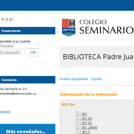
A-
A
A+
Conectarse
acceder a su cuenta
BIBLIOTECA Padre Juan 
Nueva búsqueda
Ayuda
Contacto
Tel. 2418 4075 int. 212
biblioteca@seminario.edu.uy
Información de la indexación
951.24
contacto
951
951.04
951.05
951.24905
Más novedades...
951.5