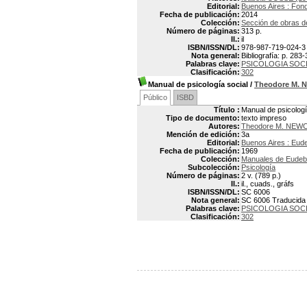
Editorial:
Buenos Aires : Fon
Fecha de publicación:
2014
Colección:
Sección de obras d
Número de páginas:
313 p.
Il.:
il
ISBN/ISSN/DL:
978-987-719-024-3
Nota general:
Bibliografía: p. 283
Palabras clave:
PSICOLOGIA SOC
Clasificación:
302
Manual de psicología social
/
Theodore M.
Público
ISBD
Título :
Manual de psicologí
Tipo de documento:
texto impreso
Autores:
Theodore M. NE
Mención de edición:
3a
Editorial:
Buenos Aires : Eud
Fecha de publicación:
1969
Colección:
Manuales de Eude
Subcolección:
Psicología
Número de páginas:
2 v. (789 p.)
Il.:
il., cuads., gráfs
ISBN/ISSN/DL:
SC 6006
Nota general:
SC 6006 Traducida p
Palabras clave:
PSICOLOGIA SOC
Clasificación:
302