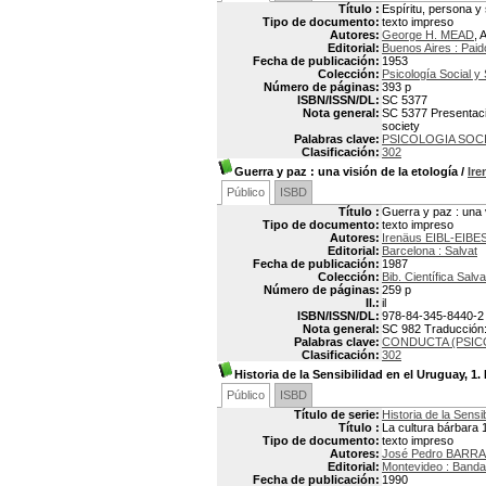
Título :
Espíritu, persona y
Tipo de documento:
texto impreso
Autores:
George H. MEAD
, 
Editorial:
Buenos Aires : Paid
Fecha de publicación:
1953
Colección:
Psicología Social y 
Número de páginas:
393 p
ISBN/ISSN/DL:
SC 5377
Nota general:
SC 5377 Presentació
society
Palabras clave:
PSICOLOGIA SOC
Clasificación:
302
Guerra y paz
: una visión de la etología
/
Ir
Público
ISBD
Título :
Guerra y paz : una v
Tipo de documento:
texto impreso
Autores:
Irenäus EIBL-EIBE
Editorial:
Barcelona : Salvat
Fecha de publicación:
1987
Colección:
Bib. Científica Salva
Número de páginas:
259 p
Il.:
il
ISBN/ISSN/DL:
978-84-345-8440-2
Nota general:
SC 982 Traducción: 
Palabras clave:
CONDUCTA (PSIC
Clasificación:
302
Historia de la Sensibilidad en el Uruguay, 1.
Público
ISBD
Título de serie:
Historia de la Sensi
Título :
La cultura bárbara 
Tipo de documento:
texto impreso
Autores:
José Pedro BARRA
Editorial:
Montevideo : Banda
Fecha de publicación:
1990