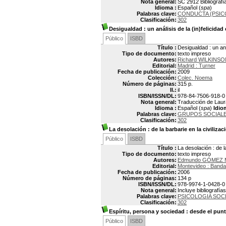
Nota general:
SC 2912 Bibliografía
Idioma :
Español (
spa
)
Palabras clave:
CONDUCTA (PSIC
Clasificación:
302
Desigualdad
: un análisis de la (in)felicidad
Público
ISBD
Título :
Desigualdad : un anál
Tipo de documento:
texto impreso
Autores:
Richard WILKINSO
Editorial:
Madrid : Turner
Fecha de publicación:
2009
Colección:
Colec. Noema
Número de páginas:
315 p.
Il.:
il
ISBN/ISSN/DL:
978-84-7506-918-0
Nota general:
Traducción de Laura 
Idioma :
Español (
spa
)
Idio
Palabras clave:
GRUPOS SOCIAL
Clasificación:
302
La desolación
: de la barbarie en la civiliz
Público
ISBD
Título :
La desolación : de l
Tipo de documento:
texto impreso
Autores:
Edmundo GÓMEZ 
Editorial:
Montevideo : Banda
Fecha de publicación:
2006
Número de páginas:
134 p
ISBN/ISSN/DL:
978-9974-1-0428-0
Nota general:
Incluye bibliografías
Palabras clave:
PSICOLOGIA SOC
Clasificación:
302
Espíritu, persona y sociedad
: desde el punt
Público
ISBD