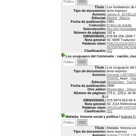
Público
ISBD
Título :
Los fundadores de l
Tipo de documento:
texto impreso
Autores:
James A. SCHEL
Editorial:
Madrid : Alianza
Fecha de publicación:
1981
Colección:
El libro de bolsillo
Subcolección:
Sección Humanida
Número de páginas:
142 p
ISBN/ISSN/DL:
978-84-206-1848-7
Nota general:
SC 6008 Traductor: 
Palabras clave:
PSICOLOGIA SOC
INTERPRETACION
Clasificación:
302
Los uruguayos del Centenario
: nación, ciu
Público
ISBD
Título :
Los uruguayos del C
Tipo de documento:
texto impreso
Autores:
Gerardo CAETANO
PONTE
, Autor ;
Pat
Editorial:
Montevideo : Tauru
Fecha de publicación:
2000
Otro editor:
Montevideo : Obsur
Número de páginas:
275 p., [20] p. de l
Il.:
il
ISBN/ISSN/DL:
978-9974-653-68-9
Nota general:
SC 2114 Referencias
Palabras clave:
URUGUAY-HISTOR
Clasificación:
302
Mafalda: historia social y política
/
Isabela 
Público
ISBD
Título :
Mafalda: historia soc
Tipo de documento:
texto impreso
Autores:
Isabela COSSE (19