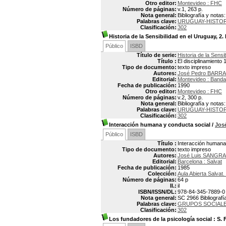
Otro editor:
Montevideo : FHC
Número de páginas:
v.1, 263 p.
Nota general:
Bibliografía y notas
Palabras clave:
URUGUAY-HISTOR
Clasificación:
302
Historia de la Sensibilidad en el Uruguay, 2.
Público
ISBD
Título de serie:
Historia de la Sensi
Título :
El disciplinamiento
Tipo de documento:
texto impreso
Autores:
José Pedro BARRA
Editorial:
Montevideo : Banda
Fecha de publicación:
1990
Otro editor:
Montevideo : FHC
Número de páginas:
v.2, 300 p.
Nota general:
Bibliografía y notas
Palabras clave:
URUGUAY-HISTOR
Clasificación:
302
Interacción humana y conducta social
/
Jos
Público
ISBD
Título :
Interacción humana
Tipo de documento:
texto impreso
Autores:
José Luis SANGR
Editorial:
Barcelona : Salvat
Fecha de publicación:
1985
Colección:
Aula Abierta Salvat
Número de páginas:
64 p
Il.:
il
ISBN/ISSN/DL:
978-84-345-7889-0
Nota general:
SC 2966 Bibliografía
Palabras clave:
GRUPOS SOCIAL
Clasificación:
302
Los fundadores de la psicología social
: S. 