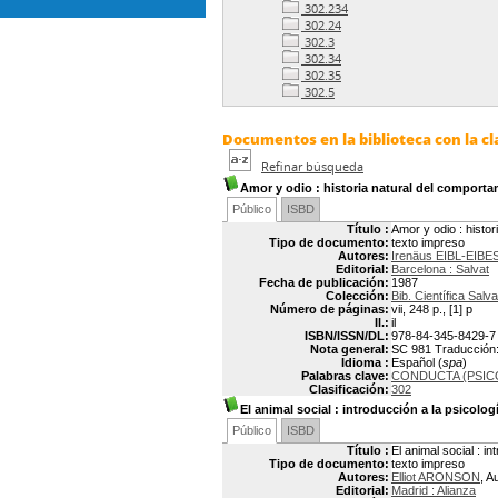
302.234
302.24
302.3
302.34
302.35
302.5
Documentos en la biblioteca con la cla
Refinar búsqueda
Amor y odio
: historia natural del compor
Público
ISBD
Título :
Amor y odio : histo
Tipo de documento:
texto impreso
Autores:
Irenäus EIBL-EIBE
Editorial:
Barcelona : Salvat
Fecha de publicación:
1987
Colección:
Bib. Científica Salva
Número de páginas:
vii, 248 p., [1] p
Il.:
il
ISBN/ISSN/DL:
978-84-345-8429-7
Nota general:
SC 981 Traducción: F
Idioma :
Español (
spa
)
Palabras clave:
CONDUCTA (PSIC
Clasificación:
302
El animal social
: introducción a la psicologí
Público
ISBD
Título :
El animal social : in
Tipo de documento:
texto impreso
Autores:
Elliot ARONSON
, A
Editorial:
Madrid : Alianza