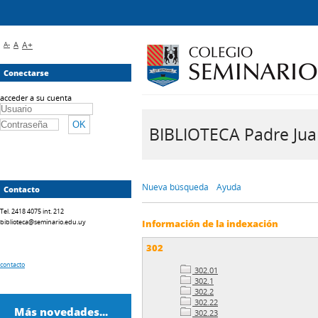
A-
A
A+
Conectarse
acceder a su cuenta
BIBLIOTECA Padre Juan 
Nueva búsqueda
Ayuda
Contacto
Tel. 2418 4075 int. 212
biblioteca@seminario.edu.uy
Información de la indexación
302
contacto
302.01
302.1
302.2
302.22
Más novedades...
302.23