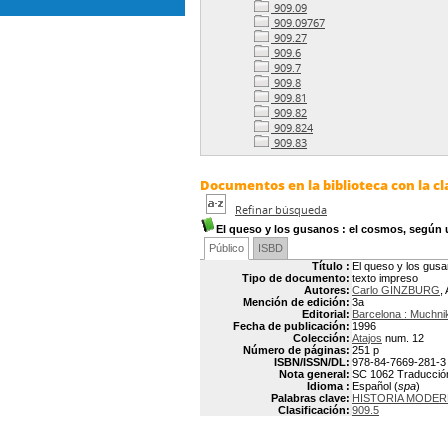
909.09
909.09767
909.27
909.6
909.7
909.8
909.81
909.82
909.824
909.83
Documentos en la biblioteca con la cla
Refinar búsqueda
El queso y los gusanos
: el cosmos, según u
Público
ISBD
Título :
El queso y los gusa
Tipo de documento:
texto impreso
Autores:
Carlo GINZBURG
,
Mención de edición:
3a
Editorial:
Barcelona : Muchni
Fecha de publicación:
1996
Colección:
Atajos
num. 12
Número de páginas:
251 p
ISBN/ISSN/DL:
978-84-7669-281-3
Nota general:
SC 1062 Traducción: 
Idioma :
Español (
spa
)
Palabras clave:
HISTORIA MODER
Clasificación:
909.5