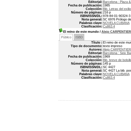
Editorial:
Barcelona : Plaza 
Fecha de publicación:
1985
Colección:
Bib. Letras del exilio
Número de páginas:
216 p
ISBN/ISSN/DL:
978-84-01-90324-3
Nota general:
SC 6976 Prólogo d
Palabras clave:
NOVELA CUBANA
Clasificación:
Cu863.4
El reino de este mundo
/
Alejo CARPENTIER
Público
ISBD
Título :
El reino de este mu
Tipo de documento:
texto impreso
Autores:
Alejo CARPENTIER
Editorial:
Barcelona : Seix Ba
Fecha de publicación:
1969
Colección:
Bib. breve de bolsill
Número de páginas:
145 p
ISBN/ISSN/DL:
SC 4427
Nota general:
SC 4427 La bib. pos
Palabras clave:
NOVELA CUBANA
Clasificación:
Cu863.4