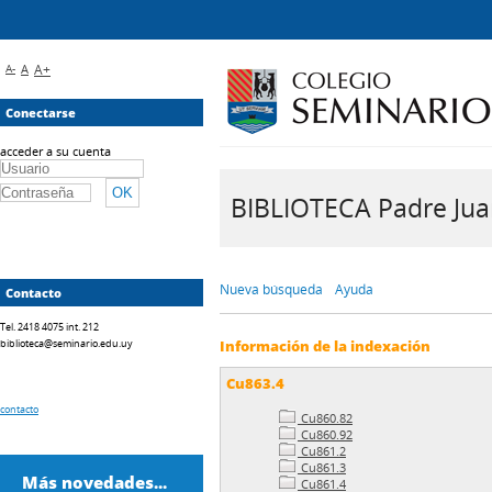
A-
A
A+
Conectarse
acceder a su cuenta
BIBLIOTECA Padre Juan 
Nueva búsqueda
Ayuda
Contacto
Tel. 2418 4075 int. 212
biblioteca@seminario.edu.uy
Información de la indexación
Cu863.4
contacto
Cu860.82
Cu860.92
Cu861.2
Cu861.3
Más novedades...
Cu861.4