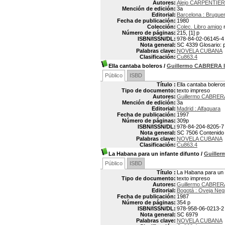
Autores:
Alejo CARPENTIER
Mención de edición:
3a
Editorial:
Barcelona : Brugue
Fecha de publicación:
1980
Colección:
Colec. Libro amigo
n
Número de páginas:
215, [1] p
ISBN/ISSN/DL:
978-84-02-06145-4
Nota general:
SC 4339 Glosario: p
Palabras clave:
NOVELA CUBANA
Clasificación:
Cu863.4
Ella cantaba boleros
/
Guillermo CABRERA 
Público
ISBD
Título :
Ella cantaba bolero
Tipo de documento:
texto impreso
Autores:
Guillermo CABRER
Mención de edición:
3a
Editorial:
Madrid : Alfaguara
Fecha de publicación:
1997
Número de páginas:
309p
ISBN/ISSN/DL:
978-84-204-8205-7
Nota general:
SC 7506 Contenido 
Palabras clave:
NOVELA CUBANA
Clasificación:
Cu863.4
La Habana para un infante difunto
/
Guille
Público
ISBD
Título :
La Habana para un i
Tipo de documento:
texto impreso
Autores:
Guillermo CABRER
Editorial:
Bogotá : Oveja Neg
Fecha de publicación:
1987
Número de páginas:
354 p
ISBN/ISSN/DL:
978-958-06-0213-2
Nota general:
SC 6979
Palabras clave:
NOVELA CUBANA