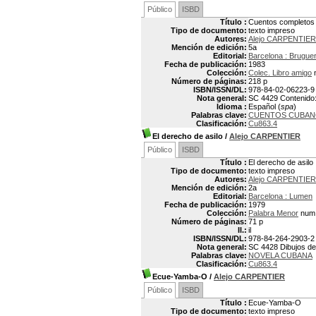
Público
ISBD
Título :
Cuentos completos
Tipo de documento:
texto impreso
Autores:
Alejo CARPENTIER
Mención de edición:
5a
Editorial:
Barcelona : Brugue
Fecha de publicación:
1983
Colección:
Colec. Libro amigo
n
Número de páginas:
218 p
ISBN/ISSN/DL:
978-84-02-06223-9
Nota general:
SC 4429 Contenido: E
Idioma :
Español (
spa
)
Palabras clave:
CUENTOS CUBA
Clasificación:
Cu863.4
El derecho de asilo
/
Alejo CARPENTIER
Público
ISBD
Título :
El derecho de asilo
Tipo de documento:
texto impreso
Autores:
Alejo CARPENTIER
Mención de edición:
2a
Editorial:
Barcelona : Lumen
Fecha de publicación:
1979
Colección:
Palabra Menor
num.
Número de páginas:
71 p
Il.:
il
ISBN/ISSN/DL:
978-84-264-2903-2
Nota general:
SC 4428 Dibujos de
Palabras clave:
NOVELA CUBANA
Clasificación:
Cu863.4
Ecue-Yamba-O
/
Alejo CARPENTIER
Público
ISBD
Título :
Ecue-Yamba-O
Tipo de documento:
texto impreso