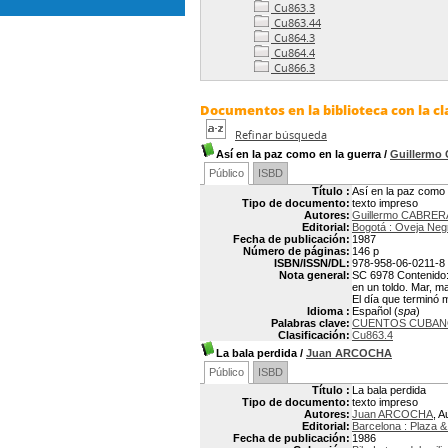
Cu863.3
Cu863.44
Cu864.3
Cu864.4
Cu866.3
Documentos en la biblioteca con la cl
Refinar búsqueda
Así en la paz como en la guerra
/
Guillermo
Público
ISBD
Título :
Así en la paz como 
Tipo de documento:
texto impreso
Autores:
Guillermo CABRER
Editorial:
Bogotá : Oveja Neg
Fecha de publicación:
1987
Número de páginas:
146 p
ISBN/ISSN/DL:
978-958-06-0211-8
Nota general:
SC 6978 Contenido: 
en un toldo. Mar, m
El día que terminó 
Idioma :
Español (
spa
)
Palabras clave:
CUENTOS CUBA
Clasificación:
Cu863.4
La bala perdida
/
Juan ARCOCHA
Público
ISBD
Título :
La bala perdida
Tipo de documento:
texto impreso
Autores:
Juan ARCOCHA
, A
Editorial:
Barcelona : Plaza 
Fecha de publicación:
1986