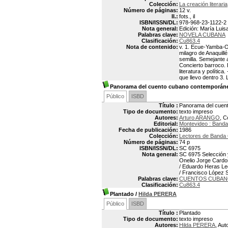
Colección:
La creación literaria
Número de páginas:
12 v.
Il.:
fots., il
ISBN/ISSN/DL:
978-968-23-1122-2
Nota general:
Edición: María Luis
Palabras clave:
NOVELA CUBANA
Clasificación:
Cu863.4
Nota de contenido:
v. 1. Ecue-Yamba-O.
milagro de Anaquillé
semilla. Semejante a
Concierto barroco. E
literatura y política
que llevo dentro 3.
Panorama del cuento cubano contemporán
Público
ISBD
Título :
Panorama del cuen
Tipo de documento:
texto impreso
Autores:
Arturo ARANGO
, C
Editorial:
Montevideo : Banda
Fecha de publicación:
1986
Colección:
Lectores de Banda 
Número de páginas:
74 p
ISBN/ISSN/DL:
SC 6975
Nota general:
SC 6975 Selección y
Onelio Jorge Cardos
/ Eduardo Heras Leo
/ Francisco López S
Palabras clave:
CUENTOS CUBA
Clasificación:
Cu863.4
Plantado
/
Hilda PERERA
Público
ISBD
Título :
Plantado
Tipo de documento:
texto impreso
Autores:
Hilda PERERA
, Aut