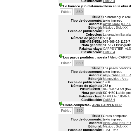
Clasificación:
Cu863.4
Lo barroco y lo real-maravilloso en la obra 
Público
ISBD
Título :
Lo barroco y lo real
Tipo de documento:
texto impreso
Autores:
Alexis MÁRQUEZ
Editorial:
México : Siglo XXI
Fecha de publicación:
1982
Colección:
La creación literaria
Número de páginas:
587 p
ISBN/ISSN/DL:
978-968-23-1172-7
Nota general:
SC 5171 Bibliografí
Palabras clave:
CARPENTIER, ALE
Clasificación:
Cu863.4
Los pasos perdidos
: novela
/
Alejo CARPE
Público
ISBD
Título :
Los pasos perdidos
Tipo de documento:
texto impreso
Autores:
Alejo CARPENTIER
Editorial:
Montevideo : Arca
Fecha de publicación:
1966
Número de páginas:
268 p
ISBN/ISSN/DL:
84-02-07547-9 (Bru
Nota general:
SC 4430 La bib. pos
Palabras clave:
NOVELA CUBANA
Clasificación:
Cu863.4
Obras completas
/
Alejo CARPENTIER
Público
ISBD
Título :
Obras completas
Tipo de documento:
texto impreso
Autores:
Alejo CARPENTIER
Editorial:
México : Siglo XXI
Fecha de publicación:
1983-1987