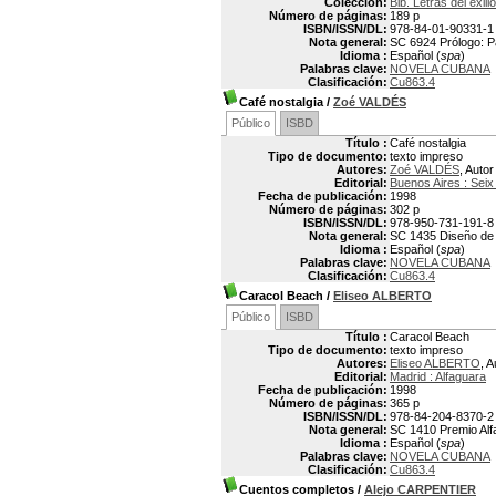
Colección:
Bib. Letras del exilio
Número de páginas:
189 p
ISBN/ISSN/DL:
978-84-01-90331-1
Nota general:
SC 6924 Prólogo: P
Idioma :
Español (
spa
)
Palabras clave:
NOVELA CUBANA
Clasificación:
Cu863.4
Café nostalgia
/
Zoé VALDÉS
Público
ISBD
Título :
Café nostalgia
Tipo de documento:
texto impreso
Autores:
Zoé VALDÉS
, Autor
Editorial:
Buenos Aires : Seix
Fecha de publicación:
1998
Número de páginas:
302 p
ISBN/ISSN/DL:
978-950-731-191-8
Nota general:
SC 1435 Diseño de 
Idioma :
Español (
spa
)
Palabras clave:
NOVELA CUBANA
Clasificación:
Cu863.4
Caracol Beach
/
Eliseo ALBERTO
Público
ISBD
Título :
Caracol Beach
Tipo de documento:
texto impreso
Autores:
Eliseo ALBERTO
, A
Editorial:
Madrid : Alfaguara
Fecha de publicación:
1998
Número de páginas:
365 p
ISBN/ISSN/DL:
978-84-204-8370-2
Nota general:
SC 1410 Premio Alf
Idioma :
Español (
spa
)
Palabras clave:
NOVELA CUBANA
Clasificación:
Cu863.4
Cuentos completos
/
Alejo CARPENTIER