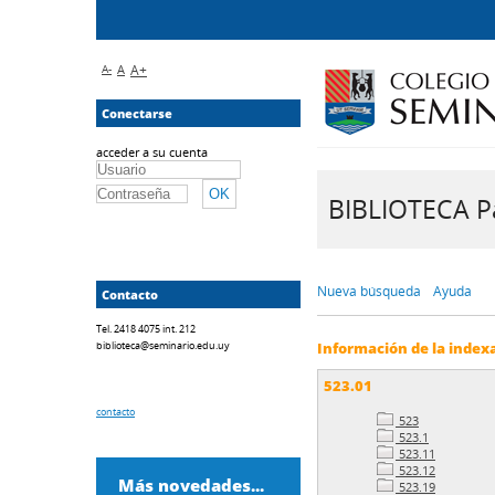
A-
A
A+
Conectarse
acceder a su cuenta
BIBLIOTECA Pa
Nueva búsqueda
Ayuda
Contacto
Tel. 2418 4075 int. 212
biblioteca@seminario.edu.uy
Información de la index
523.01
contacto
523
523.1
523.11
523.12
Más novedades...
523.19