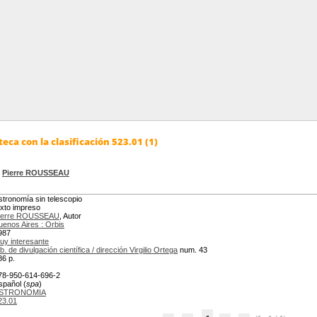
eca con la clasificación 523.01 (1)
/
Pierre ROUSSEAU
stronomía sin telescopio
exto impreso
ierre ROUSSEAU
, Autor
uenos Aires : Orbis
987
uy interesante
b. de divulgación científica / dirección Virgilio Ortega
num. 43
86 p.
78-950-614-696-2
spañol (
spa
)
STRONOMIA
23.01