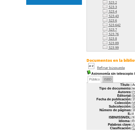
523.2
523.3
523.4
523.43
523.6
523.642
523.7
523.76
523.8
523.89
523.99
Documentos en la bibliot
Refinar búsqueda
Astronomía sin telescopio
Público
ISBD
Título :
A
Tipo de documento:
t
Autores:
P
Editorial:
B
Fecha de publicación:
1
Colección:
M
Subcolección:
Bi
Número de páginas:
1
Il.:
il
ISBN/ISSN/DL:
9
Idioma :
E
Palabras clave:
A
Clasificación:
5