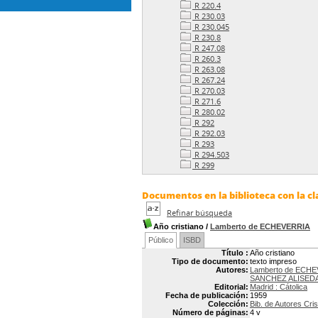
R 220.4
R 230.03
R 230.045
R 230.8
R 247.08
R 260.3
R 263.08
R 267.24
R 270.03
R 271.6
R 280.02
R 292
R 292.03
R 293
R 294.503
R 299
Documentos en la biblioteca con la cla
Refinar búsqueda
Año cristiano
/
Lamberto de ECHEVERRIA
Público
ISBD
Título :
Año cristiano
Tipo de documento:
texto impreso
Autores:
Lamberto de ECH
SANCHEZ ALISED
Editorial:
Madrid : Cátolica
Fecha de publicación:
1959
Colección:
Bib. de Autores Cri
Número de páginas:
4 v