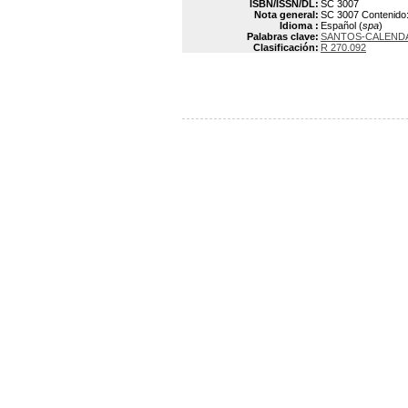
ISBN/ISSN/DL:
SC 3007
Nota general:
SC 3007 Contenido: v
Idioma :
Español (
spa
)
Palabras clave:
SANTOS-CALEND
Clasificación:
R 270.092