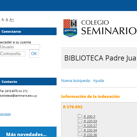
A-
A
A+
Conectarse
acceder a su cuenta
BIBLIOTECA Padre Juan 
Nueva búsqueda
Ayuda
Contacto
Tel. 2418 4075 int. 212
biblioteca@seminario.edu.uy
Información de la indexación
R 270.092
contacto
R 200.3
R 220.03
R 220.27
R 220.34
Más novedades...
R 220.36