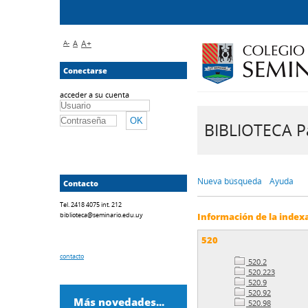
A-
A
A+
Conectarse
acceder a su cuenta
BIBLIOTECA Pa
Nueva búsqueda
Ayuda
Contacto
Tel. 2418 4075 int. 212
biblioteca@seminario.edu.uy
Información de la index
520
contacto
520.2
520.223
520.9
520.92
Más novedades...
520.98