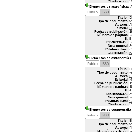
Clasificación:
5
Elementos de astrofísica
/
A
Público
ISBD
Título :
E
Tipo de documento:
t
Autores:
A
Editorial:
B
Fecha de publicación:
1
Número de páginas:
2
Il.:
il
ISBN/ISSN/DL:
S
Nota general:
S
Palabras clave:
C
Clasificación:
5
Elementos de astronomía
/
Público
ISBD
Título :
E
Tipo de documento:
t
Autores:
C
Editorial:
M
Fecha de publicación:
1
Número de páginas:
1
Il.:
il
ISBN/ISSN/DL:
S
Nota general:
S
Palabras clave:
C
Clasificación:
5
Elementos de cosmografía
Público
ISBD
Título :
E
Tipo de documento:
t
Autores:
F
Mención de edición:
7