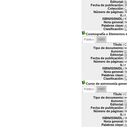
Editorial:
B
Fecha de publicación:
2
Colección:
C
Número de páginas:
3
Il.:
il
ISBN/ISSN/DL:
9
Nota general:
S
Palabras clave:
A
Clasificación:
5
Cosmografía o Elementos 
Público
ISBD
Título :
C
Tipo de documento:
t
Autores:
E
Editorial:
B
Fecha de publicación:
1
Número de páginas:
xi
Il.:
il
ISBN/ISSN/DL:
S
Nota general:
S
Palabras clave:
C
Clasificación:
5
Curso de astronomía gener
Público
ISBD
Título :
C
Tipo de documento:
t
Autores:
P
Editorial:
M
Fecha de publicación:
1
Número de páginas:
5
Il.:
il
ISBN/ISSN/DL:
S
Nota general:
S
Palabras clave:
A