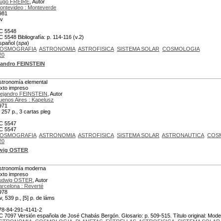
ugo FREIRE
, Autor
ontevideo : Monteverde
981
 v
C 5548
C 5548 Bibliografía: p. 114-116 (v.2)
spañol (
spa
)
OSMOGRAFIA
ASTRONOMIA
ASTROFISICA
SISTEMA SOLAR
COSMOLOGIA
20
jandro FEINSTEIN
stronomía elemental
exto impreso
lejandro FEINSTEIN
, Autor
uenos Aires : Kapelusz
971
, 257 p., 3 cartas pleg
C 5547
C 5547
OSMOGRAFIA
ASTRONOMIA
ASTROFISICA
SISTEMA SOLAR
ASTRONAUTICA
COS
20
wig OSTER
stronomía moderna
exto impreso
udwig OSTER
, Autor
arcelona : Reverté
978
v, 539 p., [5] p. de láms
78-84-291-4141-2
C 7097 Versión española de José Chabás Bergón. Glosario: p. 509-515. Título original: Mod