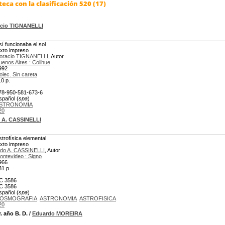
eca con la clasificación 520 (17)
cio TIGNANELLI
sí funcionaba el sol
exto impreso
oracio TIGNANELLI
, Autor
uenos Aires : Colihue
992
olec. Sin careta
10 p.
78-950-581-673-6
spañol (
spa
)
STRONOMIA
20
 A. CASSINELLI
strofísica elemental
exto impreso
ldo A. CASSINELLI
, Autor
ontevideo : Signo
966
31 p
C 3586
C 3586
spañol (
spa
)
OSMOGRAFIA
ASTRONOMIA
ASTROFISICA
20
. año B. D.
/
Eduardo MOREIRA