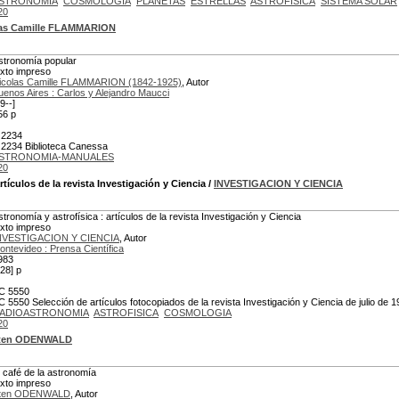
STRONOMIA
COSMOLOGIA
PLANETAS
ESTRELLAS
ASTROFISICA
SISTEMA SOLAR
20
las Camille FLAMMARION
stronomía popular
exto impreso
icolas Camille FLAMMARION (1842-1925)
, Autor
uenos Aires : Carlos y Alejandro Maucci
9--]
56 p
 2234
 2234 Biblioteca Canessa
STRONOMIA-MANUALES
20
rtículos de la revista Investigación y Ciencia
/
INVESTIGACION Y CIENCIA
stronomía y astrofísica : artículos de la revista Investigación y Ciencia
exto impreso
NVESTIGACION Y CIENCIA
, Autor
ontevideo : Prensa Científica
983
228] p
C 5550
C 5550 Selección de artículos fotocopiados de la revista Investigación y Ciencia de julio de 
ADIOASTRONOMIA
ASTROFISICA
COSMOLOGIA
20
ten ODENWALD
l café de la astronomía
exto impreso
ten ODENWALD
, Autor