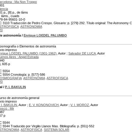
arcelona : Ma Non Troppo
001
iencia
01 p., [8] p., de láms
., láms., cuads
78-84-95601-10-0
C 3110 Traducción de Pedro Crespo. Glosario: p. [279]-292. Título original: The Astronomy 
STROFISICA
ASTRONOMIA
20
de astronomía
/
Enrique LOEDEL PALUMBO
osmografía o Elementos de astronomía
exto impreso
nrique LOEDEL PALUMBO (1901-1962)
, Autor ;
Salvador DE LUCA
, Autor
uenos Aires : Angel Estrada
940
i, 605 p
C 5554
C 5554 Cronología: p. [577]-586
OSMOGRAFIA
ASTRONOMIA
ASTROFISICA
20
al
/
P. I. BAKULIN
urso de astronomía general
exto impreso
. I. BAKULIN
, Autor ;
E. V. KONONOVICH
, Autor ;
V. I. MOROZ
, Autor
oscú : Mir
987
67 p
C 5544
C 5544 Traducido por Virgilio Llanos Mas. Bibliografía: p. [551]-552
STRONOMIA
ASTROFISICA
SISTEMA SOLAR