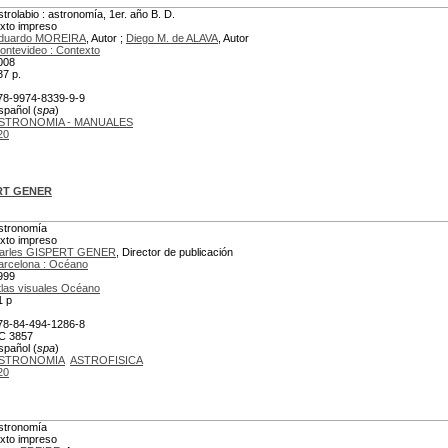
strolabio : astronomía, 1er. año B. D.
exto impreso
duardo MOREIRA
, Autor ;
Diego M. de ALAVA
, Autor
ontevideo : Contexto
008
37 p.
78-9974-8339-9-9
spañol (
spa
)
STRONOMIA - MANUALES
20
ERT GENER
stronomía
exto impreso
arles GISPERT GENER
, Director de publicación
arcelona : Océano
999
tlas visuales Océano
1 p
78-84-494-1286-8
C 3857
spañol (
spa
)
STRONOMIA
ASTROFISICA
20
stronomía
exto impreso