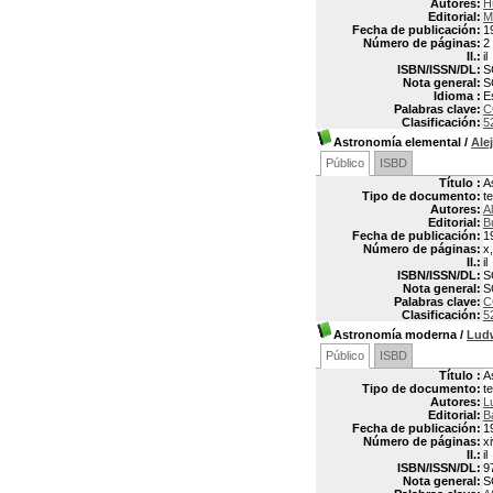
Autores:
H
Editorial:
M
Fecha de publicación:
1
Número de páginas:
2
Il.:
il
ISBN/ISSN/DL:
S
Nota general:
S
Idioma :
E
Palabras clave:
C
Clasificación:
5
Astronomía elemental
/
Ale
Público
ISBD
Título :
A
Tipo de documento:
t
Autores:
A
Editorial:
B
Fecha de publicación:
1
Número de páginas:
x
Il.:
il
ISBN/ISSN/DL:
S
Nota general:
S
Palabras clave:
C
Clasificación:
5
Astronomía moderna
/
Lud
Público
ISBD
Título :
A
Tipo de documento:
t
Autores:
L
Editorial:
B
Fecha de publicación:
1
Número de páginas:
xi
Il.:
il
ISBN/ISSN/DL:
9
Nota general:
S