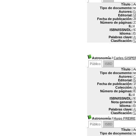
Título :
A
Tipo de documento:
t
Autores:
E
Editorial:
M
Fecha de publicación:
2
Número de páginas:
2
Il.:
il
ISBN/ISSN/DL:
9
Idioma :
E
Palabras clave:
A
Clasificación:
5
Astronomía
/
Carles GISP
Público
ISBD
Título :
A
Tipo de documento:
t
Autores:
C
Editorial:
B
Fecha de publicación:
1
Colección:
A
Número de páginas:
8
Il.:
il
ISBN/ISSN/DL:
9
Nota general:
S
Idioma :
E
Palabras clave:
A
Clasificación:
5
Astronomía
/
Hugo FREIRE
Público
ISBD
Título :
A
Tipo de documento:
t