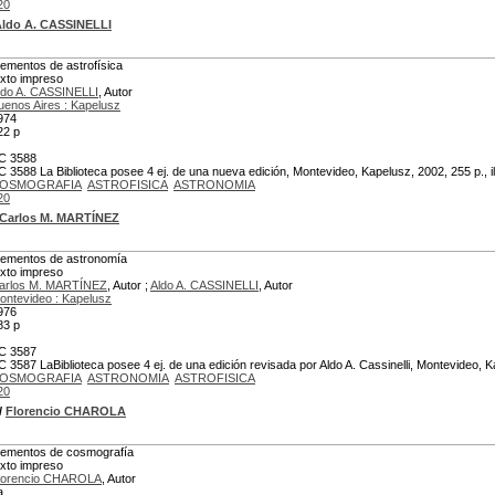
20
ldo A. CASSINELLI
lementos de astrofísica
exto impreso
ldo A. CASSINELLI
, Autor
uenos Aires : Kapelusz
974
22 p
C 3588
C 3588 La Biblioteca posee 4 ej. de una nueva edición, Montevideo, Kapelusz, 2002, 255 p., il
OSMOGRAFIA
ASTROFISICA
ASTRONOMIA
20
Carlos M. MARTÍNEZ
lementos de astronomía
exto impreso
arlos M. MARTÍNEZ
, Autor ;
Aldo A. CASSINELLI
, Autor
ontevideo : Kapelusz
976
83 p
C 3587
C 3587 LaBiblioteca posee 4 ej. de una edición revisada por Aldo A. Cassinelli, Montevideo, K
OSMOGRAFIA
ASTRONOMIA
ASTROFISICA
20
/
Florencio CHAROLA
lementos de cosmografía
exto impreso
lorencio CHAROLA
, Autor
a