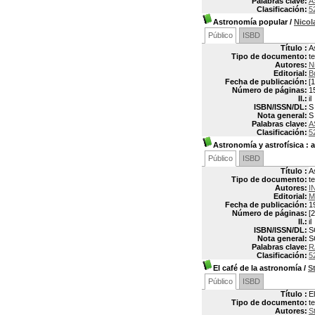
Palabras clave:
A
Clasificación:
5
Astronomía popular
/
Nico
Público
ISBD
Título :
A
Tipo de documento:
t
Autores:
N
Editorial:
B
Fecha de publicación:
[1
Número de páginas:
1
Il.:
il
ISBN/ISSN/DL:
S
Nota general:
S
Palabras clave:
A
Clasificación:
5
Astronomía y astrofísica
: a
Público
ISBD
Título :
A
Tipo de documento:
t
Autores:
I
Editorial:
M
Fecha de publicación:
1
Número de páginas:
[
Il.:
il
ISBN/ISSN/DL:
S
Nota general:
S
Palabras clave:
R
Clasificación:
5
El café de la astronomía
/
S
Público
ISBD
Título :
E
Tipo de documento:
t
Autores:
S