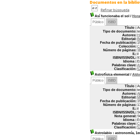
Documentos en la bibliot
Refinar búsqueda
Así funcionaba el sol
/
Hora
Público
ISBD
Título :
A
Tipo de documento:
t
Autores:
H
Editorial:
B
Fecha de publicación:
1
Colección:
C
Número de páginas:
1
Il.:
il
ISBN/ISSN/DL:
9
Idioma :
E
Palabras clave:
A
Clasificación:
5
Astrofísica elemental
/
Aldo
Público
ISBD
Título :
A
Tipo de documento:
t
Autores:
A
Editorial:
M
Fecha de publicación:
1
Número de páginas:
1
Il.:
il
ISBN/ISSN/DL:
S
Nota general:
S
Idioma :
E
Palabras clave:
C
Clasificación:
5
Astrolabio : astronomía, 1er
Público
ISBD