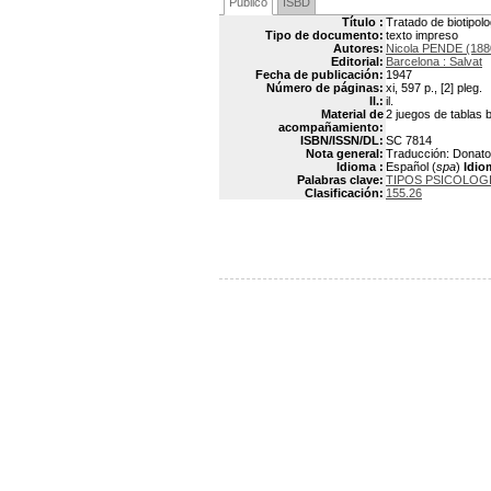
Público
ISBD
Título :
Tratado de biotipolo
Tipo de documento:
texto impreso
Autores:
Nicola PENDE (188
Editorial:
Barcelona : Salvat
Fecha de publicación:
1947
Número de páginas:
xi, 597 p., [2] pleg.
Il.:
il.
Material de
2 juegos de tablas 
acompañamiento:
ISBN/ISSN/DL:
SC 7814
Nota general:
Traducción: Donato 
Idioma :
Español (
spa
)
Idio
Palabras clave:
TIPOS PSICOLOG
Clasificación:
155.26