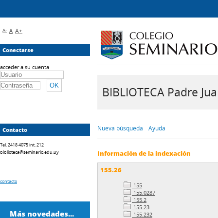
A-
A
A+
Conectarse
acceder a su cuenta
BIBLIOTECA Padre Juan 
Nueva búsqueda
Ayuda
Contacto
Tel. 2418 4075 int. 212
biblioteca@seminario.edu.uy
Información de la indexación
155.26
contacto
155
155.0287
155.2
155.23
Más novedades...
155.232