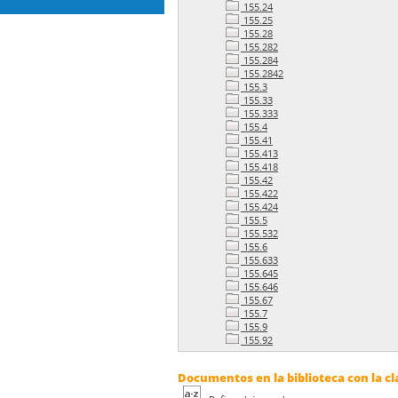
155.24
155.25
155.28
155.282
155.284
155.2842
155.3
155.33
155.333
155.4
155.41
155.413
155.418
155.42
155.422
155.424
155.5
155.532
155.6
155.633
155.645
155.646
155.67
155.7
155.9
155.92
Documentos en la biblioteca con la cla