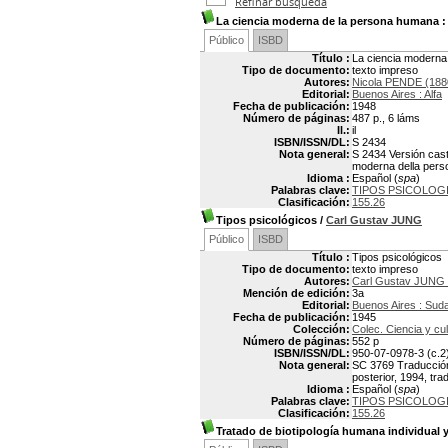
Refinar búsqueda
La ciencia moderna de la persona humana
:
Público
ISBD
Título :
La ciencia moderna 
Tipo de documento:
texto impreso
Autores:
Nicola PENDE (188
Editorial:
Buenos Aires : Alfa
Fecha de publicación:
1948
Número de páginas:
487 p., 6 láms
Il.:
il
ISBN/ISSN/DL:
S 2434
Nota general:
S 2434 Versión caste
moderna della per
Idioma :
Español (
spa
)
Palabras clave:
TIPOS PSICOLOG
Clasificación:
155.26
Tipos psicológicos
/
Carl Gustav JUNG
Público
ISBD
Título :
Tipos psicológicos
Tipo de documento:
texto impreso
Autores:
Carl Gustav JUNG 
Mención de edición:
3a
Editorial:
Buenos Aires : Sud
Fecha de publicación:
1945
Colección:
Colec. Ciencia y cul
Número de páginas:
552 p
ISBN/ISSN/DL:
950-07-0978-3 (c.2
Nota general:
SC 3769 Traducción 
posterior, 1994, tr
Idioma :
Español (
spa
)
Palabras clave:
TIPOS PSICOLOG
Clasificación:
155.26
Tratado de biotipología humana individual y