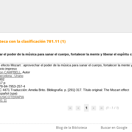
eca con la clasificación 781.11 (1)
r el poder de la música para sanar el cuerpo, fortalecer la mente y liberar el espíritu c
l efecto Mozart : aprovechar el poder de la música para sanar el cuerpo, fortalecer la mente y l
exto impreso
on CAMPBELL
, Autor
arcelona : Urano
002
17 p
78-84-7953-257-4
C 4471 Traducción: Amelia Brito. Bibliografía: p. [291]-317. Título original: The Mozart effect
spañol (
spa
)
USICOTERAPIA
81.11
1
(1 - 1 / 1)
Blog de la Biblioteca
Buscar en Google