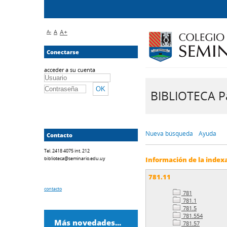
A-
A
A+
Conectarse
acceder a su cuenta
BIBLIOTECA Pa
Nueva búsqueda
Ayuda
Contacto
Tel. 2418 4075 int. 212
biblioteca@seminario.edu.uy
Información de la index
781.11
contacto
781
781.1
781.5
781.554
Más novedades...
781.57