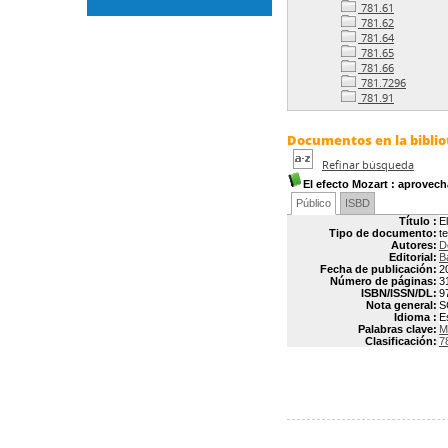
781.61
781.62
781.64
781.65
781.66
781.7296
781.91
Documentos en la bibliot
Refinar búsqueda
El efecto Mozart
: aprovecha
Público
ISBD
Título :
E
Tipo de documento:
t
Autores:
D
Editorial:
B
Fecha de publicación:
2
Número de páginas:
3
ISBN/ISSN/DL:
9
Nota general:
S
Idioma :
E
Palabras clave:
M
Clasificación:
7