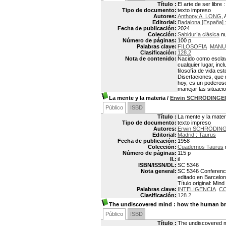
Título :
El arte de ser libre
Tipo de documento:
texto impreso
Autores:
Anthony A. LONG
, 
Editorial:
Badalona [España] 
Fecha de publicación:
2024
Colección:
Sabiduría clásica
nu
Número de páginas:
100 p.
Palabras clave:
FILOSOFIA
MANU
Clasificación:
128.2
Nota de contenido:
Nacido como esclavo
cualquier lugar, inc
filosofía de vida es
Disertaciones, que 
hoy, es un poderoso
manejar las situacio
La mente y la materia
/
Erwin SCHRÖDINGE
Público
ISBD
Título :
La mente y la mater
Tipo de documento:
texto impreso
Autores:
Erwin SCHRÖDING
Editorial:
Madrid : Taurus
Fecha de publicación:
1958
Colección:
Cuadernos Taurus
Número de páginas:
115 p
Il.:
il
ISBN/ISSN/DL:
SC 5346
Nota general:
SC 5346 Conferencia
editado en Barcelon
Título original: Min
Palabras clave:
INTELIGENCIA
CO
Clasificación:
128.2
The undiscovered mind
: how the human bra
Público
ISBD
Título :
The undiscovered mi