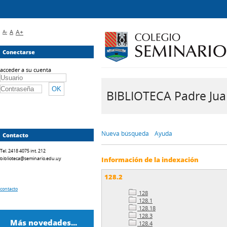
A-
A
A+
Conectarse
acceder a su cuenta
BIBLIOTECA Padre Juan 
Nueva búsqueda
Ayuda
Contacto
Tel. 2418 4075 int. 212
biblioteca@seminario.edu.uy
Información de la indexación
128.2
contacto
128
128.1
128.18
128.3
Más novedades...
128.4