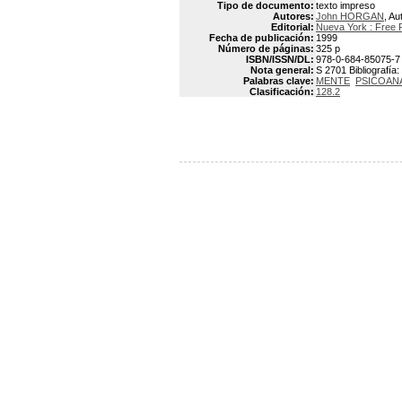
Tipo de documento:
texto impreso
Autores:
John HORGAN
, Au
Editorial:
Nueva York : Free 
Fecha de publicación:
1999
Número de páginas:
325 p
ISBN/ISSN/DL:
978-0-684-85075-7
Nota general:
S 2701 Bibliografía:
Palabras clave:
MENTE
PSICOANA
Clasificación:
128.2