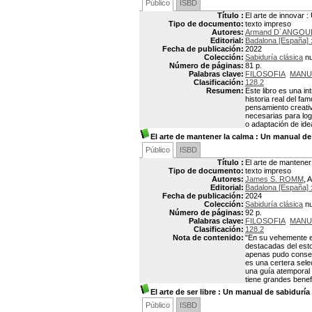
Público
ISBD
Título :
El arte de innovar 
Tipo de documento:
texto impreso
Autores:
Armand D´ANGOU
Editorial:
Badalona [España] 
Fecha de publicación:
2022
Colección:
Sabiduría clásica
nu
Número de páginas:
81 p.
Palabras clave:
FILOSOFIA
MANU
Clasificación:
128.2
Resumen:
Este libro es una in
historia real del fa
pensamiento creativ
necesarias para log
o adaptación de ide
El arte de mantener la calma
: Un manual de s
Público
ISBD
Título :
El arte de mantener 
Tipo de documento:
texto impreso
Autores:
James S. ROMM
, 
Editorial:
Badalona [España] 
Fecha de publicación:
2024
Colección:
Sabiduría clásica
nu
Número de páginas:
92 p.
Palabras clave:
FILOSOFIA
MANU
Clasificación:
128.2
Nota de contenido:
"En su vehemente en
destacadas del esto
apenas pudo conserv
es una certera sele
una guía atemporal p
tiene grandes benef
El arte de ser libre
: Un manual de sabiduría c
Público
ISBD