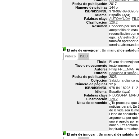
Editorial:
Buenos Aires : San
Fecha de publicación:
2017
Número de páginas:
144 p.
ISBN/ISSN/DL:
978-987-09-0026-9
Idioma :
Español (
spa
)
Palabras clave:
AUTOAYUDA
FIL
Clasificación:
128.2
Resumen:
Conocido por sus lib
aceptación de esta r
reconciliación con 
ego...) Anselm Grün
también aprender a s
termina afrontando 
El arte de envejecer
: Un manual de sabiduría
Público
ISBD
Título :
El arte de envejece
Tipo de documento:
texto impreso
Autores:
Philip FREEMAN
, A
Editorial:
Badalona [España] 
Fecha de publicación:
2023
Colección:
Sabiduría clásica
nu
Número de páginas:
92 p.
ISBN/ISSN/DL:
978-84-18223-11-2
Idioma :
Español (
spa
)
Palabras clave:
FILOSOFIA
MANU
Clasificación:
128.2
Nota de contenido:
¿Te preocupa que la 
noticias para ti. E
de la vida sea la me
Lleno de sabiduría 
argumenta por qué e
uno el apetito por 
nunca. Presentado e
inspirado a muchos
El arte de innovar
: Un manual de sabiduría 