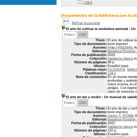
128.5
Documentos en la biblioteca con la cla
Refinar búsqueda
El arte de cultivar la verdadera amistad
: Un 
Público
ISBD
Título :
El arte de cultivar
Tipo de documento:
texto impreso
Autores:
Philip FREEMAN
, A
Editorial:
Badalona [España] 
Fecha de publicación:
2024
Colección:
Sabiduría clásica
nu
Número de páginas:
88 p.
Idioma :
Español (
spa
)
Palabras clave:
FILOSOFIA
MANU
Clasificación:
128.2
Nota de contenido:
En un mundo donde l
profundas y auténti
sobre el tema, el c
amigos. Con ingenio
clave de nuestras v
El arte de dar y recibir
: Un manual de sabidur
Público
ISBD
Título :
El arte de dar y rec
Tipo de documento:
texto impreso
Autores:
James S. ROMM
, 
Editorial:
Badalona [España] 
Fecha de publicación:
2022
Colección:
Sabiduría clásica
nu
Número de páginas:
120 p.
Idioma :
Español (
spa
)