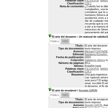
Palabras clave:
FILOSOFIA
MANU
Clasificación:
128.2
Nota de contenido:
¿Cuándo fue la últi
cumpleaños, una bo
considerar que la c
humanos.Séneca afi
ayudarnos unos a ot
dar de cualquier ma
recuerda que la cre
a dar a la manera d
minucioso de Séneca
pensamiento del aut
El arte del desamor
: Un manual de sabiduría
Público
ISBD
Título :
El arte del desamor
Tipo de documento:
texto impreso
Autores:
Michael FONTAINE
Editorial:
Badalona [España] 
Fecha de publicación:
2024
Colección:
Sabiduría clásica
nu
Número de páginas:
84 p.
Idioma :
Español (
spa
)
Palabras clave:
FILOSOFIA
MANU
Clasificación:
128.2
Resumen:
Una guía ingeniosa
Las rupturas amoros
este pozo? El antig
amar, escribió El a
el desamor, el fin d
El arte de envejecer
/
Anselm GRÜN
Público
ISBD
Título :
El arte de envejece
Tipo de documento:
texto impreso
Autores:
Anselm GRÜN
, Aut