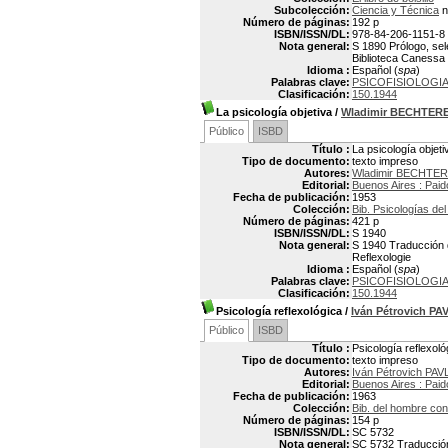
Subcolección:
Ciencia y Técnica
n
Número de páginas:
192 p
ISBN/ISSN/DL:
978-84-206-1151-8
Nota general:
S 1890 Prólogo, sel
Biblioteca Canessa
Idioma :
Español (
spa
)
Palabras clave:
PSICOFISIOLOGI
Clasificación:
150.1944
La psicología objetiva
/
Wladimir BECHTER
Público
ISBD
Título :
La psicología objeti
Tipo de documento:
texto impreso
Autores:
Wladimir BECHTE
Editorial:
Buenos Aires : Paid
Fecha de publicación:
1953
Colección:
Bib. Psicologías del
Número de páginas:
421 p
ISBN/ISSN/DL:
S 1940
Nota general:
S 1940 Traducción de
Reflexologie
Idioma :
Español (
spa
)
Palabras clave:
PSICOFISIOLOGI
Clasificación:
150.1944
Psicología reflexológica
/
Iván Pétrovich P
Público
ISBD
Título :
Psicología reflexoló
Tipo de documento:
texto impreso
Autores:
Iván Pétrovich PA
Editorial:
Buenos Aires : Paid
Fecha de publicación:
1963
Colección:
Bib. del hombre co
Número de páginas:
154 p
ISBN/ISSN/DL:
SC 5732
Nota general:
SC 5732 Traducción 