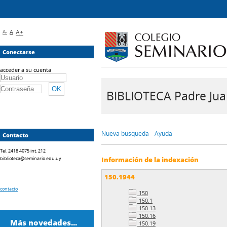
A-
A
A+
Conectarse
acceder a su cuenta
BIBLIOTECA Padre Juan 
Nueva búsqueda
Ayuda
Contacto
Tel. 2418 4075 int. 212
biblioteca@seminario.edu.uy
Información de la indexación
150.1944
contacto
150
150.1
150.13
150.16
Más novedades...
150.19