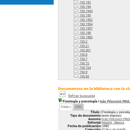
150.192
150.194
150.1943
150.195
150.1952
150.1954
150.1957
150.198
150.1982
150.2
150.21
150.301
150.6
150.7
150.72
150.724
150.9
150.92
Documentos en la biblioteca con la cl
Refinar búsqueda
Fisiología y psicología
/
Iván Pétrovich PAV
Público
ISBD
Título :
Fisiología y psicolo
Tipo de documento:
texto impreso
Autores:
Iván Pétrovich PA
Editorial:
Madrid : Alianza
Fecha de publicación:
1982
Colección:
El libro de bolsillo