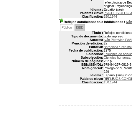
reflexológica de Bec
original: Psychologi
Idioma :
Español (
spa
)
Palabras clave:
PSICOFISIOLOGI
Clasificación:
150.1944
Reflejos condicionados e inhibiciones
/
Ivá
Público
ISBD
Título :
Reflejos condiciona
Tipo de documento:
texto impreso
Autores:
Iván Pétrovich PA
Mención de edición:
2a
Editorial:
Barcelona : Penínsu
Fecha de publicación:
1975
Colección:
Ediciones de bolsill
Subcolección:
Ciencias humanas. 
Número de páginas:
232 p
ISBN/ISSN/DL:
978-84-297-0819-6
Nota general:
Prólogo de S. Montse
229
Idioma :
Español (
spa
)
Idio
Palabras clave:
REFLEJOS COND
Clasificación:
150.1944