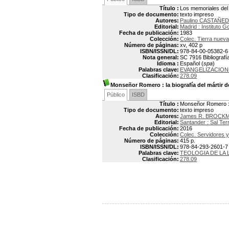
Título :
Los memoriales del 
Tipo de documento:
texto impreso
Autores:
Paulino CASTAÑE
Editorial:
Madrid : Instituto
Fecha de publicación:
1983
Colección:
Colec. Tierra nueva
Número de páginas:
xv, 402 p
ISBN/ISSN/DL:
978-84-00-05382-6
Nota general:
SC 7916 Bibliografía:
Idioma :
Español (
spa
)
Palabras clave:
EVANGELIZACION
Clasificación:
278.09
Monseñor Romero
: la biografía del mártir 
Público
ISBD
Título :
Monseñor Romero : l
Tipo de documento:
texto impreso
Autores:
James R. BROCK
Editorial:
Santander : Sal Ter
Fecha de publicación:
2016
Colección:
Colec. Servidores y
Número de páginas:
415 p.
ISBN/ISSN/DL:
978-84-293-2601-7
Palabras clave:
TEOLOGIA DE LA 
Clasificación:
278.09