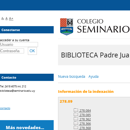
A-
A
A+
Conectarse
acceder a su cuenta
BIBLIOTECA Padre Juan 
Nueva búsqueda
Ayuda
Contacto
Tel. 2418 4075 int. 212
biblioteca@seminario.edu.uy
Información de la indexación
278.09
contacto
278.084
278.085
278.362
278.366
Más novedades...
278.368