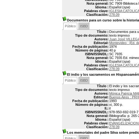
Nota general:
SC 7909 Biblioteca P
Idioma :
Español (
spa
)
Palabras clave:
IGLESIA CATOLIC
Clasificación:
278.09
Documentos para un curso sobre la historia 
Público
ISBD
Título :
Documentos para un 
Tipo de documento:
texto impreso
Autores:
Juan José VILLEG
Editorial:
Montevideo : [Ed. d
Fecha de publicación:
1974
Número de páginas:
40 p
ISBN/ISSN/DL:
SC 7935
Nota general:
SC 7935 Ed. mimeogr
Idioma :
Español (
spa
)
Palabras clave:
IGLESIA CATOLIC
Clasificación:
278.09
El indio y los sacramentos en Hispanoaméri
Público
ISBD
Título :
El indio y los sacr
Tipo de documento:
texto impreso
Autores:
Mónica Patricia MA
Editorial:
Buenos Aires : P
Fecha de publicación:
1993
Número de páginas:
xi, 300 p.
Il.:
il
ISBN/ISSN/DL:
978-950-692-019-7
Nota general:
Bibliografía: p. 265-
Idioma :
Español (
spa
)
Palabras clave:
EVANGELIZACION 
Clasificación:
278.09
Los memoriales del padre Silva sobre predic
Público
ISBD