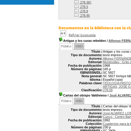
278.381
278.5
278.9
278.95
Documentos en la biblioteca con la cla
Refinar búsqueda
Artigas y los curas rebeldes
/
Alfonso FER
Público
ISBD
Título :
Artigas y los curas
Tipo de documento:
texto impreso
Autores:
Alfonso FERNÁNDE
Editorial:
Montevideo : Grito 
Fecha de publicación:
1968
Número de páginas:
165 p
ISBN/ISSN/DL:
SC 5827
Nota general:
SC 5827 Incluye bib
Idioma :
Español (
spa
)
Palabras clave:
TEOLOGIA PASTO
ARTIGAS, JOSE G
Clasificación:
278.09
Cartas del obispo Valdivieso
/
José ALVARE
Público
ISBD
Título :
Cartas del obispo V
Tipo de documento:
texto impreso
Autores:
José ALVAREZ LO
Editorial:
Cusco : Centro Bar
Fecha de publicación:
1992
Colección:
Cuadernos para la H
Número de páginas:
230 p
ISBN/ISSN/DL:
SC 7909