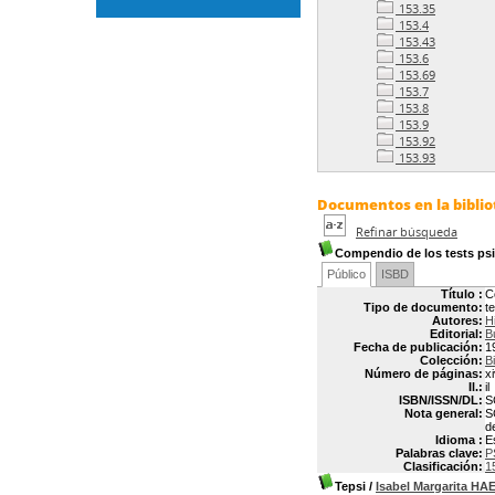
153.35
153.4
153.43
153.6
153.69
153.7
153.8
153.9
153.92
153.93
Documentos en la bibliot
Refinar búsqueda
Compendio de los tests ps
Público
ISBD
Título :
C
Tipo de documento:
t
Autores:
H
Editorial:
B
Fecha de publicación:
1
Colección:
B
Número de páginas:
x
Il.:
il
ISBN/ISSN/DL:
S
Nota general:
S
d
Idioma :
E
Palabras clave:
P
Clasificación:
1
Tepsi
/
Isabel Margarita H