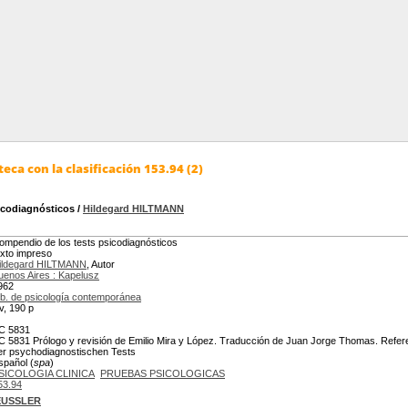
eca con la clasificación 153.94 (2)
icodiagnósticos
/
Hildegard HILTMANN
ompendio de los tests psicodiagnósticos
exto impreso
ildegard HILTMANN
, Autor
uenos Aires : Kapelusz
962
ib. de psicología contemporánea
iv, 190 p
C 5831
C 5831 Prólogo y revisión de Emilio Mira y López. Traducción de Juan Jorge Thomas. Referenc
er psychodiagnostischen Tests
spañol (
spa
)
SICOLOGIA CLINICA
PRUEBAS PSICOLOGICAS
53.94
AEUSSLER