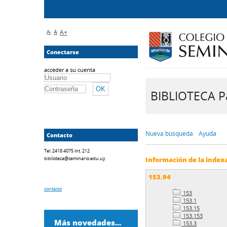
A-
A
A+
Conectarse
acceder a su cuenta
BIBLIOTECA Pa
Nueva búsqueda
Ayuda
Contacto
Tel. 2418 4075 int. 212
biblioteca@seminario.edu.uy
Información de la index
153.94
contacto
153
153.1
153.15
153.153
Más novedades...
153.3