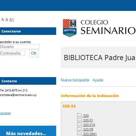
A-
A
A+
Conectarse
acceder a su cuenta
BIBLIOTECA Padre Juan 
Nueva búsqueda
Ayuda
Contacto
Tel. 2418 4075 int. 212
biblioteca@seminario.edu.uy
Información de la indexación
320.53
contacto
320
320.01
320.014
320.09
Más novedades...
320.0941