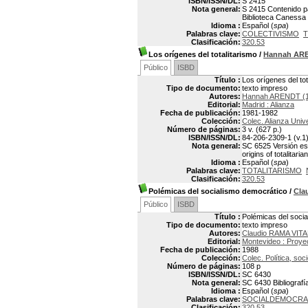
ISBN/ISSN/DL:
S 2415
Nota general:
S 2415 Contenido par
Biblioteca Canessa
Idioma :
Español (
spa
)
Palabras clave:
COLECTIVISMO
T
Clasificación:
320.53
Los orígenes del totalitarismo
/
Hannah AR
Público
ISBD
Título :
Los orígenes del tot
Tipo de documento:
texto impreso
Autores:
Hannah ARENDT (1
Editorial:
Madrid : Alianza
Fecha de publicación:
1981-1982
Colección:
Colec. Alianza Univ
Número de páginas:
3 v. (627 p.)
ISBN/ISSN/DL:
84-206-2309-1 (v.1)
Nota general:
SC 6525 Versión espa
origins of totalitaria
Idioma :
Español (
spa
)
Palabras clave:
TOTALITARISMO
Clasificación:
320.53
Polémicas del socialismo democrático
/
Cla
Público
ISBD
Título :
Polémicas del soci
Tipo de documento:
texto impreso
Autores:
Claudio RAMA VITA
Editorial:
Montevideo : Proye
Fecha de publicación:
1988
Colección:
Colec. Política, so
Número de páginas:
108 p
ISBN/ISSN/DL:
SC 6430
Nota general:
SC 6430 Bibliografí
Idioma :
Español (
spa
)
Palabras clave:
SOCIALDEMOCRA
Clasificación:
320.53