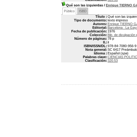
Qué son las izquierdas
/
Enrique TIERNO 
Público
ISBD
Título :
Qué son las izquie
Tipo de documento:
texto impreso
Autores:
Enrique TIERNO G
Editorial:
Barcelona : La Gay
Fecha de publicación:
1976
Colección:
Bib. de divulgación p
Número de páginas:
78 p
Il.:
il
ISBN/ISSN/DL:
978-84-7080-956-9
Nota general:
SC 6417 Preámbulo:
Idioma :
Español (
spa
)
Palabras clave:
CIENCIAS POLITI
Clasificación:
320.53