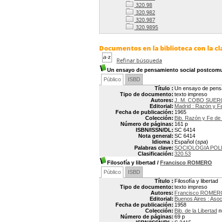
320.98
320.982
320.987
320.9895
Documentos en la biblioteca con la cla
Refinar búsqueda
Un ensayo de pensamiento social postcomu
Público
ISBD
Título :
Un ensayo de pensa
Tipo de documento:
texto impreso
Autores:
J. M. COBO SUER
Editorial:
Madrid : Razón y F
Fecha de publicación:
1965
Colección:
Bib. Razón y Fe de
Número de páginas:
161 p
ISBN/ISSN/DL:
SC 6414
Nota general:
SC 6414
Idioma :
Español (
spa
)
Palabras clave:
SOCIOLOGIA POL
Clasificación:
320.53
Filosofía y libertad
/
Francisco ROMERO
Público
ISBD
Título :
Filosofía y libertad
Tipo de documento:
texto impreso
Autores:
Francisco ROMER
Editorial:
Buenos Aires : Asoci
Fecha de publicación:
1958
Colección:
Bib. de la Libertad
n
Número de páginas:
69 p