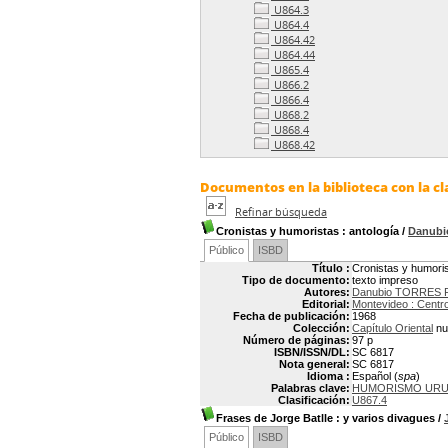
U864.3
U864.4
U864.42
U864.44
U865.4
U866.2
U866.4
U868.2
U868.4
U868.42
Documentos en la biblioteca con la cl
Refinar búsqueda
Cronistas y humoristas
: antología
/
Danubi
Público
ISBD
Título :
Cronistas y humoris
Tipo de documento:
texto impreso
Autores:
Danubio TORRES 
Editorial:
Montevideo : Centro
Fecha de publicación:
1968
Colección:
Capítulo Oriental
nu
Número de páginas:
97 p
ISBN/ISSN/DL:
SC 6817
Nota general:
SC 6817
Idioma :
Español (
spa
)
Palabras clave:
HUMORISMO UR
Clasificación:
U867.4
Frases de Jorge Batlle
: y varios divagues
/
Público
ISBD