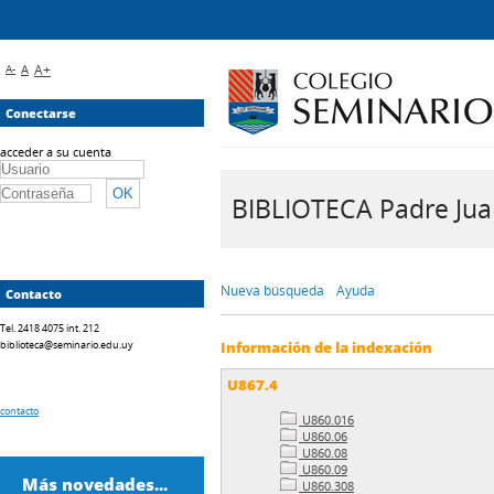
A-
A
A+
Conectarse
acceder a su cuenta
BIBLIOTECA Padre Juan 
Nueva búsqueda
Ayuda
Contacto
Tel. 2418 4075 int. 212
biblioteca@seminario.edu.uy
Información de la indexación
U867.4
contacto
U860.016
U860.06
U860.08
U860.09
Más novedades...
U860.308