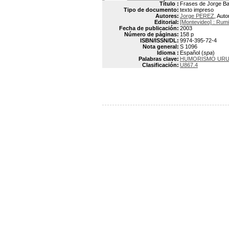
Título :
Frases de Jorge Bat
Tipo de documento:
texto impreso
Autores:
Jorge PEREZ
, Auto
Editorial:
[Montevideo] : Rumi
Fecha de publicación:
2003
Número de páginas:
158 p
ISBN/ISSN/DL:
9974-395-72-4
Nota general:
S 1096
Idioma :
Español (
spa
)
Palabras clave:
HUMORISMO UR
Clasificación:
U867.4