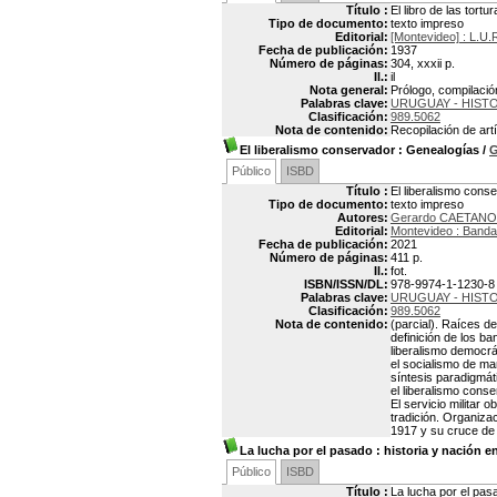
Título :
El libro de las tort
Tipo de documento:
texto impreso
Editorial:
[Montevideo] : L.U.
Fecha de publicación:
1937
Número de páginas:
304, xxxii p.
Il.:
il
Nota general:
Prólogo, compilaci
Palabras clave:
URUGUAY - HISTO
Clasificación:
989.5062
Nota de contenido:
Recopilación de art
El liberalismo conservador
: Genealogías
/
G
Público
ISBD
Título :
El liberalismo cons
Tipo de documento:
texto impreso
Autores:
Gerardo CAETANO
Editorial:
Montevideo : Banda
Fecha de publicación:
2021
Número de páginas:
411 p.
Il.:
fot.
ISBN/ISSN/DL:
978-9974-1-1230-8
Palabras clave:
URUGUAY - HISTO
Clasificación:
989.5062
Nota de contenido:
(parcial). Raíces d
definición de los ba
liberalismo democrát
el socialismo de man
síntesis paradigmát
el liberalismo conse
El servicio militar 
tradición. Organiza
1917 y su cruce de 
La lucha por el pasado
: historia y nación 
Público
ISBD
Título :
La lucha por el pas