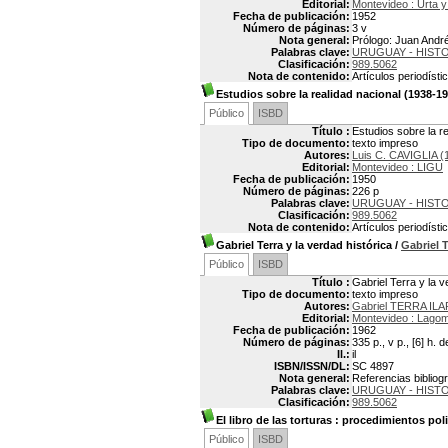
Editorial:
Montevideo : Urta y
Fecha de publicación:
1952
Número de páginas:
3 v
Nota general:
Prólogo: Juan Andr
Palabras clave:
URUGUAY - HISTO
Clasificación:
989.5062
Nota de contenido:
Artículos periodíst
Estudios sobre la realidad nacional (1938-1
Público
ISBD
Título :
Estudios sobre la r
Tipo de documento:
texto impreso
Autores:
Luis C. CAVIGLIA (
Editorial:
Montevideo : LIGU
Fecha de publicación:
1950
Número de páginas:
226 p
Palabras clave:
URUGUAY - HISTO
Clasificación:
989.5062
Nota de contenido:
Artículos periodíst
Gabriel Terra y la verdad histórica
/
Gabriel
Público
ISBD
Título :
Gabriel Terra y la v
Tipo de documento:
texto impreso
Autores:
Gabriel TERRA ILA
Editorial:
Montevideo : Lagom
Fecha de publicación:
1962
Número de páginas:
335 p., v p., [6] h. 
Il.:
il
ISBN/ISSN/DL:
SC 4897
Nota general:
Referencias bibliogr
Palabras clave:
URUGUAY - HISTOR
Clasificación:
989.5062
El libro de las torturas
: procedimientos polic
Público
ISBD