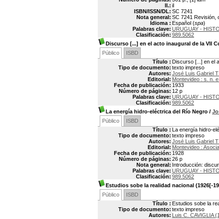
Il.:
il
ISBN/ISSN/DL:
SC 7241
Nota general:
SC 7241 Revisión, c
Idioma :
Español (
spa
)
Palabras clave:
URUGUAY - HISTOR
Clasificación:
989.5062
Discurso [...] en el acto inaugural de la VII
Público
ISBD
Título :
Discurso [...] en el
Tipo de documento:
texto impreso
Autores:
José Luis Gabriel
Editorial:
Montevideo : s. n. e
Fecha de publicación:
1933
Número de páginas:
12 p
Palabras clave:
URUGUAY - HISTO
Clasificación:
989.5062
La energía hidro-eléctrica del Río Negro
/
Jo
Público
ISBD
Título :
La energía hidro-el
Tipo de documento:
texto impreso
Autores:
José Luis Gabriel
Editorial:
Montevideo : Asocia
Fecha de publicación:
1928
Número de páginas:
26 p
Nota general:
Introducción: discu
Palabras clave:
URUGUAY - HISTO
Clasificación:
989.5062
Estudios sobe la realidad nacional (1926[-19
Público
ISBD
Título :
Estudios sobe la re
Tipo de documento:
texto impreso
Autores:
Luis C. CAVIGLIA (