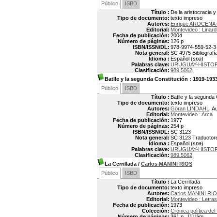
Público
ISBD
Título :
De la aristocracia y
Tipo de documento:
texto impreso
Autores:
Enrique AROCENA
Editorial:
Montevideo : Linard
Fecha de publicación:
2004
Número de páginas:
126 p
ISBN/ISSN/DL:
978-9974-559-52-3
Nota general:
SC 4975 Bibliografía
Idioma :
Español (
spa
)
Palabras clave:
URUGUAY-HISTORI
Clasificación:
989.5062
Batlle y la segunda Constitución
: 1919-193
Público
ISBD
Título :
Batlle y la segunda
Tipo de documento:
texto impreso
Autores:
Göran LINDAHL
, A
Editorial:
Montevideo : Arca
Fecha de publicación:
1977
Número de páginas:
254 p
ISBN/ISSN/DL:
SC 3123
Nota general:
SC 3123 Traductores
Idioma :
Español (
spa
)
Palabras clave:
URUGUAY-HISTORI
Clasificación:
989.5062
La Cerrillada
/
Carlos MANINI RIOS
Público
ISBD
Título :
La Cerrillada
Tipo de documento:
texto impreso
Autores:
Carlos MANINI RIO
Editorial:
Montevideo : Letras
Fecha de publicación:
1973
Colección:
Crónica política d
Número de páginas:
361 p., [1] lám