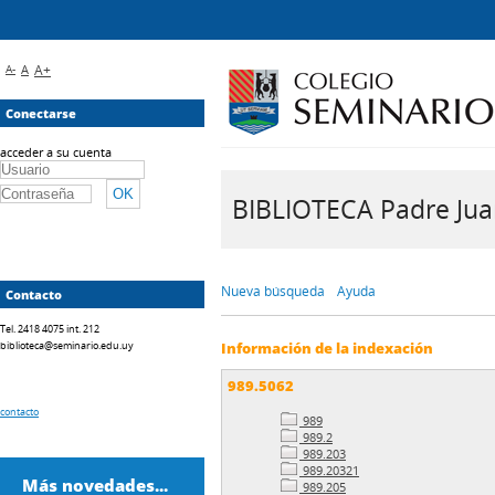
A-
A
A+
Conectarse
acceder a su cuenta
BIBLIOTECA Padre Juan 
Nueva búsqueda
Ayuda
Contacto
Tel. 2418 4075 int. 212
biblioteca@seminario.edu.uy
Información de la indexación
989.5062
contacto
989
989.2
989.203
989.20321
Más novedades...
989.205