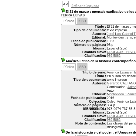
Refinar búsqueda
El 31 de marzo
: mensaje explicativo de los 
TERRA LEIVAS
Público
ISBD
Título :
El 31 de marzo : men
Tipo de documento:
texto impreso
Autores:
José Luis Gabriel
Editorial:
Montevideo : s. n. e
Fecha de publicación:
1933
Número de páginas:
96 p
Idioma :
Español (
spa
)
Palabras clave:
URUGUAY - HISTO
Clasificación:
989.5062
América Latina en la historia contemporánea,
Público
ISBD
Título de serie:
América Latina en l
Título :
En busca del desarr
Tipo de documento:
texto impreso
Autores:
Gerardo CAETANO
Continuador ;
Jaime
Autor
Editorial:
Montevideo : Planet
Fecha de publicación:
2016
Colección:
Colec. América Lati
Número de páginas:
334 p.
ISBN/ISSN/DL:
978-9974-737-56-3
Idioma :
Español (
spa
)
Palabras clave:
URUGUAY - HISTOR
Clasificación:
989.5062
Nota de contenido:
Las claves del perí
Bibliografía
De la aristocracia y del poder
: el Uruguay d