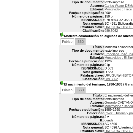
Tipo de documento:
texto impreso
Autores:
Carlos Walter DE
Editorial:
Montevideo : Trilce
Fecha de publicación:
2004
Número de páginas:
159 p
ISBN/ISSN/DL:
978-9974-32-355-1
Nota general:
SC 4591 Bibliografí
Palabras clave:
URUGUAY-HISTO
Clasificación:
989.5062
Modesta colaboración en algunos de nuest
Público
ISBD
Título :
Modesta colaboraci
Tipo de documento:
texto impreso
Autores:
Francisco José Ja
Editorial:
Montevideo : El Sigl
Fecha de publicación:
1926
Número de páginas:
91p
ISBN/ISSN/DL:
D 583
Nota general:
D 583
Palabras clave:
URUGUAY-HISTOR
Clasificación:
989.5062
El nacimiento del terrismo, 1930-1933
/
Gera
Público
ISBD
Título :
El nacimiento del t
Tipo de documento:
texto impreso
Autores:
Gerardo CAETANO
Editorial:
Montevideo : Banda
Fecha de publicación:
1989-1990
Colección:
Colec. Historia y p
Número de páginas:
2 v
Il.:
cuads
ISBN/ISSN/DL:
SC 4896
Nota general:
SC 4896 Advertencia
Palabras clave:
URUGUAY-HISTORI