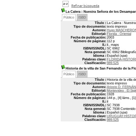
Refinar búsqueda
La Calera
: Nuestra Señora de los Desampara
Público
ISBD
Título :
La Calera : Nuestra
Tipo de documento:
texto impreso
Autores:
Hugo MASCHERON
Editorial:
Florida : Oriental
Fecha de publicación:
2003
Número de páginas:
112 p
Il.:
il., maps
ISBN/ISSN/DL:
SC 6962
Nota general:
SC 6962 Bibliografía
Idioma :
Español (
spa
)
Palabras clave:
FLORIDA-HISTOR
Clasificación:
989.525
Historia de la villa de San Fernando de la Fl
Público
ISBD
Título :
Historia de la villa
Tipo de documento:
texto impreso
Autores:
Ariosto D. FERNÁ
Editorial:
Montevideo : El Sigl
Fecha de publicación:
1928
Número de páginas:
144 p., [4] láms., [1
Il.:
il
ISBN/ISSN/DL:
SC 7938
Nota general:
SC 7938 Contenido pa
Idioma :
Español (
spa
)
Palabras clave:
URUGUAY-HISTOR
Clasificación:
989.525