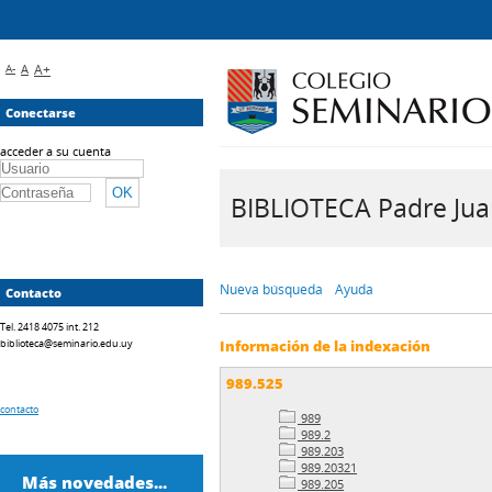
A-
A
A+
Conectarse
acceder a su cuenta
BIBLIOTECA Padre Juan 
Nueva búsqueda
Ayuda
Contacto
Tel. 2418 4075 int. 212
biblioteca@seminario.edu.uy
Información de la indexación
989.525
contacto
989
989.2
989.203
989.20321
Más novedades...
989.205