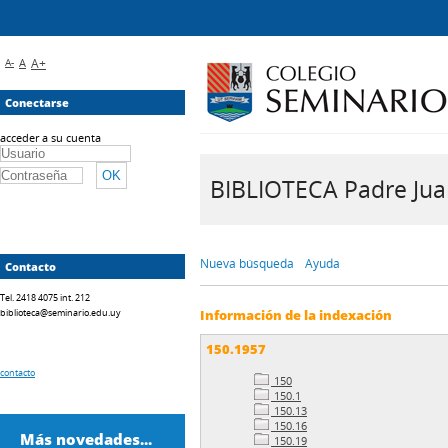
A-
A
A+
Conectarse
acceder a su cuenta
BIBLIOTECA Padre Juan 
Nueva búsqueda
Ayuda
Contacto
Tel. 2418 4075 int. 212
biblioteca@seminario.edu.uy
Información de la indexación
150.1957
contacto
150
150.1
150.13
150.16
Más novedades...
150.19