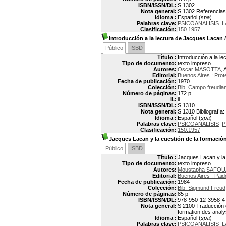
ISBN/ISSN/DL:
S 1302
Nota general:
S 1302 Referencias 
Idioma :
Español (
spa
)
Palabras clave:
PSICOANALISIS
L
Clasificación:
150.1957
Introducción a la lectura de Jacques Lacan
Público
ISBD
Título :
Introducción a la l
Tipo de documento:
texto impreso
Autores:
Oscar MASOTTA
, 
Editorial:
Buenos Aires : Prot
Fecha de publicación:
1970
Colección:
Bib. Campo freudian
Número de páginas:
172 p
Il.:
il
ISBN/ISSN/DL:
S 1310
Nota general:
S 1310 Bibliografía:
Idioma :
Español (
spa
)
Palabras clave:
PSICOANALISIS
P
Clasificación:
150.1957
Jacques Lacan y la cuestión de la formación
Público
ISBD
Título :
Jacques Lacan y la 
Tipo de documento:
texto impreso
Autores:
Moustapha SAFO
Editorial:
Buenos Aires : Paid
Fecha de publicación:
1984
Colección:
Bib. Sigmund Freud
Número de páginas:
85 p
ISBN/ISSN/DL:
978-950-12-3958-4
Nota general:
S 2100 Traducción de
formation des analy
Idioma :
Español (
spa
)
Palabras clave:
PSICOANALISIS
L