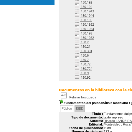
150.192
150.194
150.1943
150.1944
150.195
150.1952
150.1954
150.198
150.1982
150.2
150.21
150.301
150.6
150.7
150.72
150.724
150.9
150.92
Documentos en la biblioteca con la cl
Refinar búsqueda
Fundamentos del psicoanálisis lacaniano
/
Público
ISBD
Título :
Fundamentos del ps
Tipo de documento:
texto impreso
Autores:
Ricardo LANDEIRA
Editorial:
Montevideo : Roca 
Fecha de publicación:
1989
Número de páginas:
123 p