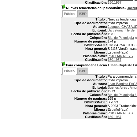
Clasificación:
150.1957
Nuevas tendencias del psicoanálisis
/
Jacq
Público
ISBD
Título :
Nuevas tendencias d
Tipo de documento:
texto impreso
Autores:
Jacques CHAZAU
Editorial:
Barcelona : Herder
Fecha de publicación:
1981
Colección:
Bib. de Psicología
n
Número de páginas:
174 p
ISBN/ISSN/DL:
978-84-254-1091-8
Nota general:
S 1116 Versión cast
Idioma :
Español (
spa
)
Palabras clave:
PSICOANALISIS
Clasificación:
150.1957
Para comprender a Lacan
/
Jean-Baptiste 
Público
ISBD
Título :
Para comprender a
Tipo de documento:
texto impreso
Autores:
Jean-Baptiste FAG
Editorial:
Buenos Aires : Amor
Fecha de publicación:
1973
Colección:
Bib. de Psicología /
Número de páginas:
165 p
ISBN/ISSN/DL:
S 2093
Nota general:
S 2093 Traducción: 
Idioma :
Español (
spa
)
Palabras clave:
PSICOANALISIS
L
Clasificación:
150.1957