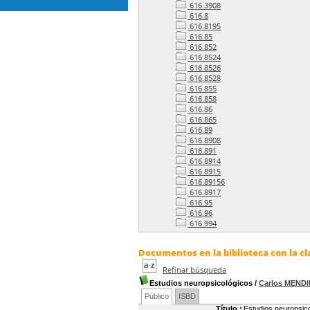
616.3908
616.8
616.8195
616.85
616.852
616.8524
616.8526
616.8528
616.855
616.858
616.86
616.865
616.89
616.8908
616.891
616.8914
616.8915
616.89156
616.8917
616.95
616.96
616.994
Documentos en la biblioteca con la cl
Refinar búsqueda
Estudios neuropsicológicos
/
Carlos MEND
Público
ISBD
Título :
Estudios neuropsic