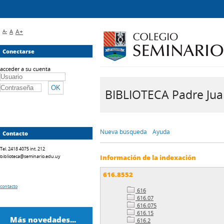
A-
A
A+
Conectarse
acceder a su cuenta
BIBLIOTECA Padre Juan 
Nueva búsqueda
Ayuda
Contacto
Tel. 2418 4075 int. 212
biblioteca@seminario.edu.uy
Información de la indexación
616.8552
contacto
616
616.07
616.075
616.15
Más novedades...
616.2