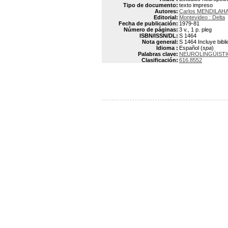
Tipo de documento:
texto impreso
Autores:
Carlos MENDILAH
Editorial:
Montevideo : Delta
Fecha de publicación:
1979-81
Número de páginas:
3 v., 1 p. pleg
ISBN/ISSN/DL:
S 1464
Nota general:
S 1464 Incluye bibl
Idioma :
Español (
spa
)
Palabras clave:
NEUROLINGÜISTI
Clasificación:
616.8552