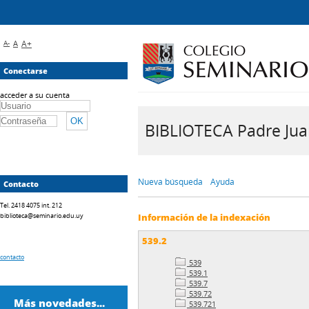
A-
A
A+
Conectarse
acceder a su cuenta
BIBLIOTECA Padre Juan 
Nueva búsqueda
Ayuda
Contacto
Tel. 2418 4075 int. 212
biblioteca@seminario.edu.uy
Información de la indexación
539.2
contacto
539
539.1
539.7
539.72
Más novedades...
539.721