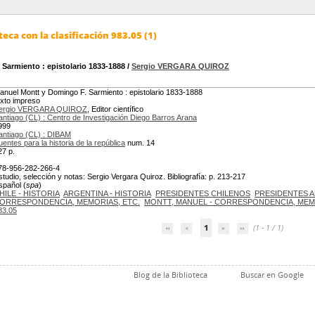
eca con la clasificación 983.05 (1)
 Sarmiento
: epistolario 1833-1888
/
Sergio VERGARA QUIROZ
anuel Montt y Domingo F. Sarmiento : epistolario 1833-1888
exto impreso
ergio VERGARA QUIROZ
, Editor científico
antiago (CL) : Centro de Investigación Diego Barros Arana
999
antiago (CL) : DIBAM
uentes para la historia de la república
num. 14
27 p.
78-956-282-266-4
studio, selección y notas: Sergio Vergara Quiroz. Bibliografía: p. 213-217
spañol (
spa
)
HILE - HISTORIA
ARGENTINA - HISTORIA
PRESIDENTES CHILENOS
PRESIDENTES 
ORRESPONDENCIA, MEMORIAS, ETC.
MONTT, MANUEL - CORRESPONDENCIA, MEMO
83.05
1
(1 - 1 / 1)
Blog de la Biblioteca
Buscar en Google