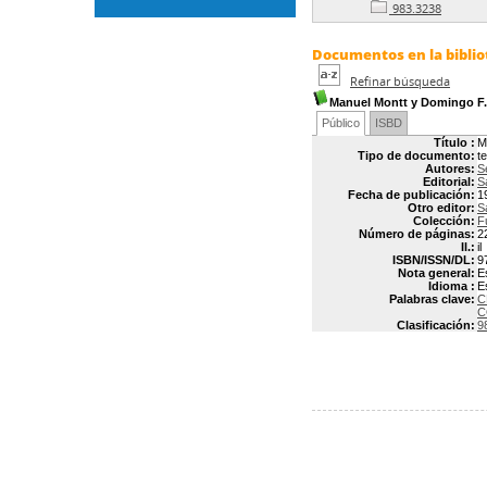
983.3238
Documentos en la bibliot
Refinar búsqueda
Manuel Montt y Domingo F.
Público
ISBD
Título :
M
Tipo de documento:
t
Autores:
S
Editorial:
S
Fecha de publicación:
1
Otro editor:
S
Colección:
F
Número de páginas:
2
Il.:
il
ISBN/ISSN/DL:
9
Nota general:
E
Idioma :
E
Palabras clave:
C
C
Clasificación:
9