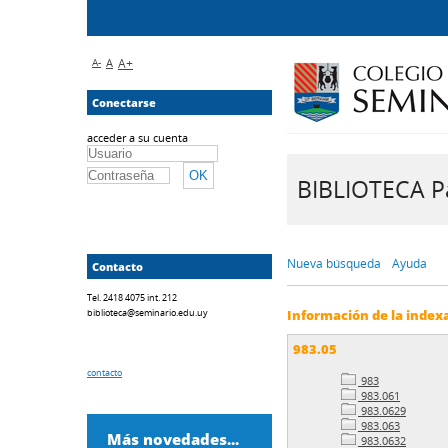
A-
A
A+
Conectarse
acceder a su cuenta
BIBLIOTECA Pa
Nueva búsqueda
Ayuda
Contacto
Tel. 2418 4075 int. 212
biblioteca@seminario.edu.uy
Información de la index
983.05
contacto
983
983.061
983.0629
983.063
Más novedades...
983.0632