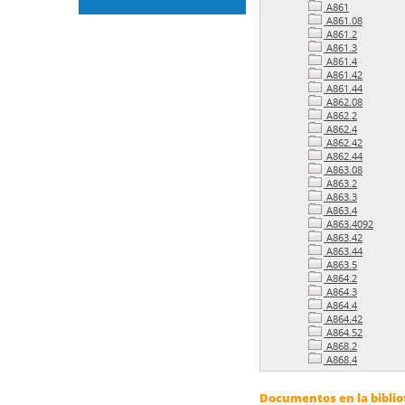
A861
A861.08
A861.2
A861.3
A861.4
A861.42
A861.44
A862.08
A862.2
A862.4
A862.42
A862.44
A863.08
A863.2
A863.3
A863.4
A863.4092
A863.42
A863.44
A863.5
A864.2
A864.3
A864.4
A864.42
A864.52
A868.2
A868.4
Documentos en la bibliot