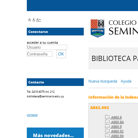
A-
A
A+
Conectarse
acceder a su cuenta
BIBLIOTECA Pa
Nueva búsqueda
Ayuda
Contacto
Tel. 2418 4075 int. 212
biblioteca@seminario.edu.uy
Información de la index
A862.092
contacto
A860.8
A860.8A
A860.9
A860.92
Más novedades...
A860.94