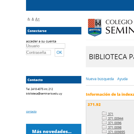
A-
A
A+
Conectarse
acceder a su cuenta
BIBLIOTECA Pa
Nueva búsqueda
Ayuda
Contacto
Tel. 2418 4075 int. 212
biblioteca@seminario.edu.uy
Información de la index
371.92
contacto
371
371.00944
371.0096
371.0098
Más novedades...
371.009895