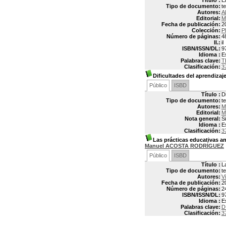
Título :
E
Tipo de documento:
t
Autores:
A
Editorial:
M
Fecha de publicación:
2
Colección:
P
Número de páginas:
48
Il.:
il
ISBN/ISSN/DL:
9
Idioma :
E
Palabras clave:
T
Clasificación:
3
Dificultades del aprendizaj
Público
ISBD
Título :
D
Tipo de documento:
t
Autores:
M
Editorial:
M
Nota general:
S
Idioma :
E
Clasificación:
3
Las prácticas educativas an
Manuel ACOSTA RODRÍGUEZ
Público
ISBD
Título :
L
Tipo de documento:
t
Autores:
V
Fecha de publicación:
2
Número de páginas:
2
ISBN/ISSN/DL:
9
Idioma :
E
Palabras clave:
D
Clasificación:
3