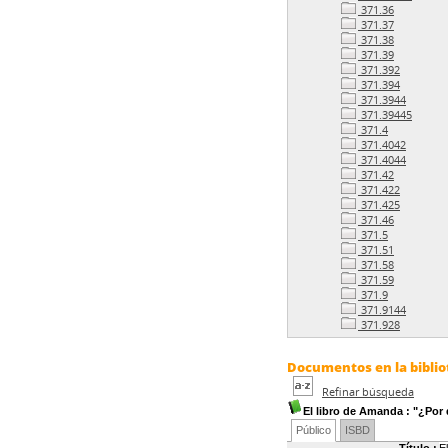
371.36
371.37
371.38
371.39
371.392
371.394
371.3944
371.39445
371.4
371.4042
371.4044
371.42
371.422
371.425
371.46
371.5
371.51
371.58
371.59
371.9
371.9144
371.928
Documentos en la bibliot
Refinar búsqueda
El libro de Amanda
: "¿Por
Público
ISBD