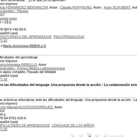
l libro de Amanda : "¿Por qué yo no aprendo?"
exto impreso
licia FERNÁNDEZ BENTANCOR
, Autor ;
Claudia HOFFNUNG
, Autor ;
Karin SCHUBERT
, Au
ontevideo : Planeta
017
laneta junior
 + [3] p.
78-9974-746-59-6
spañol (
spa
)
RASTORNOS DEL APRENDIZAJE
PSICOPEDAGOGIA
71.92
e
/
María Antonieta REBOLLO
ificultades del aprendizaje
exto impreso
aría Antonieta REBOLLO
, Autor
ontevideo : Prensa Médica Latinoamericana
in datos completo. Pasado del Winbibli
spañol (
spa
)
71.92
te las dificultades del lenguaje. Una propuesta desde la acción
: La colaboración ent
as prácticas educativas ante las dificultades del lenguaje. Una propuesta desde la acción :
exto impreso
íctor Manuel ACOSTA RODRÍGUEZ
, Autor
010
44 p.
78-84-9751-019-6
spañol (
spa
)
IFICULTADES DE APRENDIZAJE
LENGUAJE DE LOS NIÑOS
71.92
1
(1 - 3 / 3)