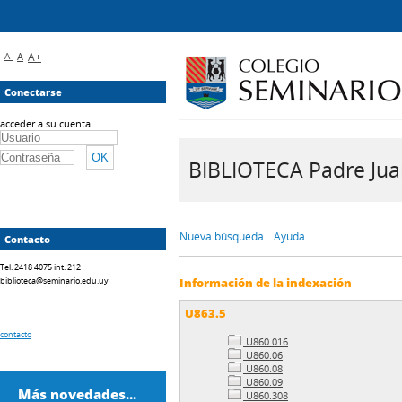
A-
A
A+
Conectarse
acceder a su cuenta
BIBLIOTECA Padre Juan 
Nueva búsqueda
Ayuda
Contacto
Tel. 2418 4075 int. 212
biblioteca@seminario.edu.uy
Información de la indexación
U863.5
contacto
U860.016
U860.06
U860.08
U860.09
Más novedades...
U860.308