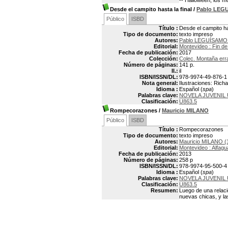
-- Halloween, los m
Desde el campito hasta la final
/
Pablo LEG
Público
ISBD
Título :
Desde el campito has
Tipo de documento:
texto impreso
Autores:
Pablo LEGUÍSAMO 
Editorial:
Montevideo : Fin de
Fecha de publicación:
2017
Colección:
Colec. Montaña err
Número de páginas:
141 p.
Il.:
il
ISBN/ISSN/DL:
978-9974-49-876-1
Nota general:
Ilustraciones: Richa
Idioma :
Español (
spa
)
Palabras clave:
NOVELA JUVENIL
Clasificación:
U863.5
Rompecorazones
/
Mauricio MILANO
Público
ISBD
Título :
Rompecorazones
Tipo de documento:
texto impreso
Autores:
Mauricio MILANO (
Editorial:
Montevideo : Alfagu
Fecha de publicación:
2013
Número de páginas:
258 p
ISBN/ISSN/DL:
978-9974-95-500-4
Idioma :
Español (
spa
)
Palabras clave:
NOVELA JUVENIL
Clasificación:
U863.5
Resumen:
Luego de una relaci
nuevas chicas, y la