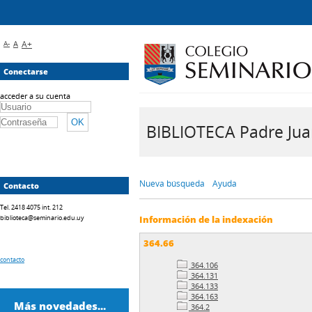
A-
A
A+
Conectarse
acceder a su cuenta
BIBLIOTECA Padre Juan 
Nueva búsqueda
Ayuda
Contacto
Tel. 2418 4075 int. 212
biblioteca@seminario.edu.uy
Información de la indexación
364.66
contacto
364.106
364.131
364.133
364.163
Más novedades...
364.2