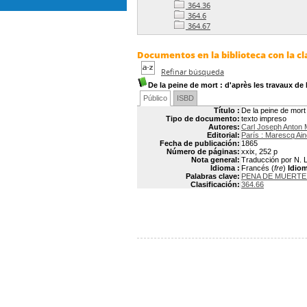
364.36
364.6
364.67
Documentos en la biblioteca con la cla
Refinar búsqueda
De la peine de mort
: d'après les travaux de l
Público
ISBD
Título :
De la peine de mort 
Tipo de documento:
texto impreso
Autores:
Carl Joseph Anton
Editorial:
París : Marescq Ain
Fecha de publicación:
1865
Número de páginas:
xxix, 252 p
Nota general:
Traducción por N. L
Idioma :
Francés (
fre
)
Idiom
Palabras clave:
PENA DE MUERTE
Clasificación:
364.66