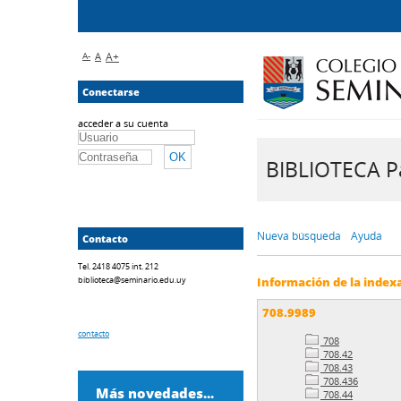
A-
A
A+
Conectarse
acceder a su cuenta
BIBLIOTECA Pa
Nueva búsqueda
Ayuda
Contacto
Tel. 2418 4075 int. 212
biblioteca@seminario.edu.uy
Información de la index
708.9989
contacto
708
708.42
708.43
708.436
Más novedades...
708.44