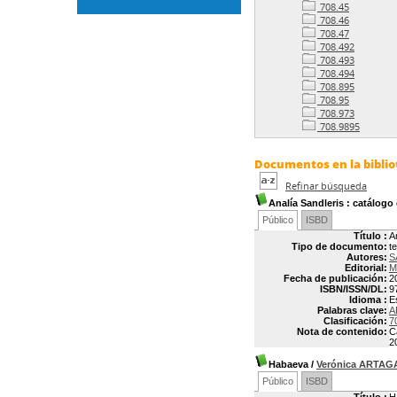
708.45
708.46
708.47
708.492
708.493
708.494
708.895
708.95
708.973
708.9895
Documentos en la bibliot
Refinar búsqueda
Analía Sandleris
: catálogo
Público
ISBD
Título :
A
Tipo de documento:
t
Autores:
S
Editorial:
M
Fecha de publicación:
2
ISBN/ISSN/DL:
9
Idioma :
E
Palabras clave:
A
Clasificación:
7
Nota de contenido:
C
2
Habaeva
/
Verónica ARTAG
Público
ISBD