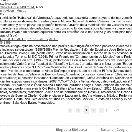
abaeva
exto impreso
erónica ARTAGAVEYTIA
, Autor
ontevideo : Mosca
017
a exhibición "Habaeva" de Verónica Artagaveytia se desarrolla como proyecto de intervenció
sculturas específicamente creadas para el Museo Nacional de Artes Visuales. La misma se d
imensiones y otras piezas de pequeño formato. A través de la manipulación de variados metal
l carácter escultórico de cada obra. En su concepto fundacional sobre la mujer y su esenci
esultado llevan a un delicado equilibrio entre las entrañas de la naturaleza y los principios fu
spañol (
spa
)
USEOS DE ARTE
EXIBICIONES
ARTE
08.9989
erónica Artagaveytia ha desarrollado una prolífica investigación artística poniendo el acento 
istinciones se destacan: (1986/1988) Premio Revelación, Salón de Escultura José Belloni; event
n el Palermo Boxing Club (Montevideo); exposición individual en el marco de la "Exposición It
aría Luisa Torrens, M.E.C (1994). Primer Premio en "Ornamentación de Metales" en la Feria,
e sus acciones en arte: (1989/ 1994) performances en la Recoleta y boliches del under porte
ediomundo Varieté, en la Facultad de Filosofía y Letras: Jornadas de la crítica, grupo "Esc
ultidisciplinarios como "El Circo" en Montevideo. En Brasil, Bienal de San Pablo, performance
rimer Premio en el concurso de Video Relámpago organizado por diario El País (Montevideo),
ncuentro de Teatro Callejero de Buenos Aires, Argentina. Exposición colectiva en 1999, exposic
el Notariado; exposición individual: "Damaluna en Creciente", Cripta Jesuítica del Noviciado 
ecientes exposiciones individuales: 2007, "V.V.V." Victoria Venus Verde, video realizado en el
ndividual, "El placer de la línea" Alianza Francesa, curador Thiago Rocca; exposición colectiva
nimación y performance en la Old Folks Gallery (Auckland, New Zeland). 2015: Muestra indiv
nnova, Manantiales, Maldonado. 2016: Lab de performance en Rosekill, residencia de Grace E
royecto de Eugenia Chellet. Conferencia en el Laboratorio de Arte Alameda, México. Performa
amarindo, Costa Rica. Residencia artística en Zacatecas, México. Puesta en escena y expos
emilgos, Sala Hugo Balzo, Montevideo.
1
(1 - 2 / 2)
Blog de la Biblioteca
Buscar en Google