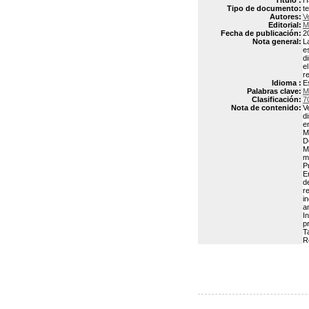
Título :
H
Tipo de documento:
t
Autores:
V
Editorial:
M
Fecha de publicación:
2
Nota general:
L
e
d
e
r
Idioma :
E
Palabras clave:
M
Clasificación:
7
Nota de contenido:
V
d
e
M
D
M
m
P
E
d
r
i
a
I
p
T
R