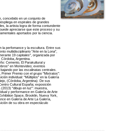
n, concebido en un conjunto de
espliega en espirales de grandes
es, la artista logra de forma contundente
a puede apreciarse que este proceso y su
ndamentales aportados por la ciencia.
en la perfomance y la escultura. Entre sus
o multidisciplinario "Arte en la Lona",
inerante 19 capitales", organizada por
 Córdoba, Argentina.
ño: Cemento, El Parakultural y
ombros" en Montevideo; eventos
 bajando por las escalinatas centrales.
 Primer Premio con el grupo "Mixtratos":
ión individual: "Múltiplos" en la Galería
Viejo, (Córdoba, Argentina). De sus
 Centro Cultural España; exposición
 (2013) "dibujo en luz": muestra,
idual y performance en Galería de Arte
xhibition Space, Brooklin, Nueva York,
nce en Galería de Arte La Galería,
ición de su obra en espectáculo