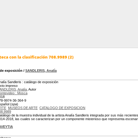
eca con la clasificación 708.9989 (2)
 de exposición
/
SANDLERIS, Analía
nalía Sandleris : catálogo de exposición
exto impreso
ANDLERIS, Analía
, Autor
ontevideo : Mosca
018
78-9974-36-364-9
spañol (
spa
)
RTE
MUSEOS DE ARTE
CATALOGO DE EXPOSICION
08.9989
atálogo de la muestra individual de la artista Analía Sandleris integrada por sus más reciente
014-2018, las cuales se caracterizan por un componente misterioso que representa escenari
AVEYTIA