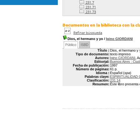
231.7
231.71
231.73
Documentos en la biblioteca con la cla
Refinar búsqueda
Dios, el hermano y yo
/
Igino GIORDANI
Público
ISBD
Título :
Dios, el hermano y 
Tipo de documento:
texto impreso
Autores:
Igino GIORDANI
, A
Editorial:
Buenos Aires : Ciu
Fecha de publicación:
1997
Número de páginas:
61 p.
Idioma :
Español (
spa
)
Palabras clave:
ESPIRITUALIDAD 
Clasificación:
231.14
Resumen:
Éste libro presenta 