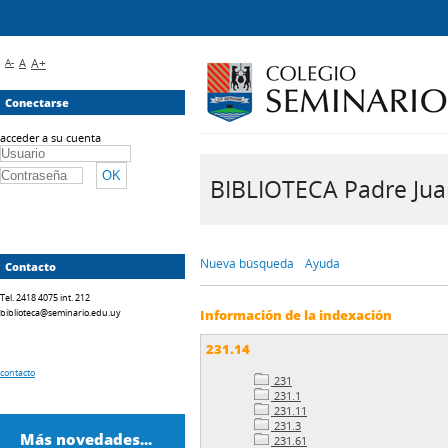
A-
A
A+
Conectarse
acceder a su cuenta
BIBLIOTECA Padre Juan 
Nueva búsqueda
Ayuda
Contacto
Tel. 2418 4075 int. 212
biblioteca@seminario.edu.uy
Información de la indexación
231.14
contacto
231
231.1
231.11
231.3
Más novedades...
231.61