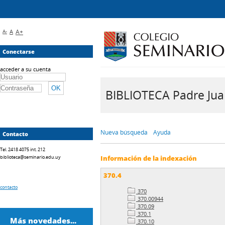
A-
A
A+
Conectarse
acceder a su cuenta
BIBLIOTECA Padre Juan 
Nueva búsqueda
Ayuda
Contacto
Tel. 2418 4075 int. 212
biblioteca@seminario.edu.uy
Información de la indexación
370.4
contacto
370
370.00944
370.09
370.1
Más novedades...
370.10