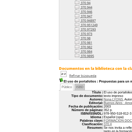
370.94
370.944
370.946
370.947
370.94897
370.951249
370.97293
370.973
370.98
370.981
370.982
370.984
370.9895
Documentos en la biblioteca con la cla
Refinar búsqueda
El uso de portafolios
: Propuestas para un 
Público
ISBD
Título :
El uso de portafoli
Tipo de documento:
texto impreso
Autores:
Nona LYONS
, Autor
Editorial:
Buenos Aires : Amor
Fecha de publicación:
2003
Número de páginas:
352 p.
ISBN/ISSN/DL:
978-950-518-812-3
Idioma :
Español (
spa
)
Palabras clave:
FORMACION DOC
Clasificación:
370.4
Resumen:
Se nos invita a refl
tanto en la formaci