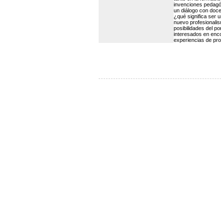
invenciones pedagóg
un diálogo con doce
¿qué significa ser 
nuevo profesionalis
posibilidades del po
interesados en enco
experiencias de pro