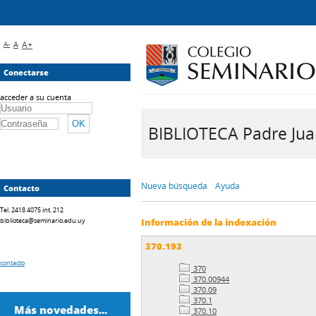
A-
A
A+
Conectarse
acceder a su cuenta
BIBLIOTECA Padre Juan 
Nueva búsqueda
Ayuda
Contacto
Tel. 2418 4075 int. 212
biblioteca@seminario.edu.uy
Información de la indexación
370.193
contacto
370
370.00944
370.09
370.1
Más novedades...
370.10