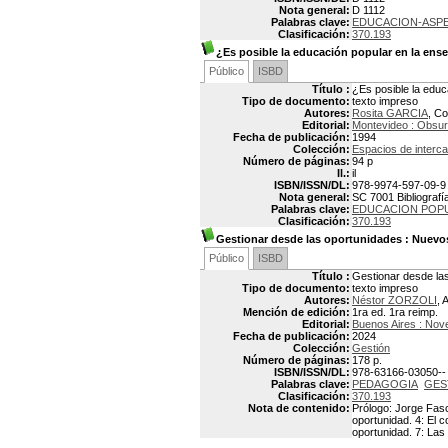
Nota general:
D 1112
Palabras clave:
EDUCACION-ASP
Clasificación:
370.193
¿Es posible la educación popular en la ens
Público
ISBD
Título :
¿Es posible la educ
Tipo de documento:
texto impreso
Autores:
Rosita GARCIA
, Co
Editorial:
Montevideo : Obsur
Fecha de publicación:
1994
Colección:
Espacios de interc
Número de páginas:
94 p
Il.:
il
ISBN/ISSN/DL:
978-9974-597-09-9
Nota general:
SC 7001 Bibliografía
Palabras clave:
EDUCACION POP
Clasificación:
370.193
Gestionar desde las oportunidades
: Nuevos
Público
ISBD
Título :
Gestionar desde las
Tipo de documento:
texto impreso
Autores:
Néstor ZORZOLI
, 
Mención de edición:
1ra ed. 1ra reimp.
Editorial:
Buenos Aires : Nov
Fecha de publicación:
2024
Colección:
Gestión
Número de páginas:
178 p.
ISBN/ISSN/DL:
978-63166-03050--
Palabras clave:
PEDAGOGIA
GES
Clasificación:
370.193
Nota de contenido:
Prólogo: Jorge Fasc
oportunidad. 4: El 
oportunidad. 7: Las