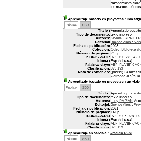
razonamiento cientí
los marcos teóricos
Aprendizaje basado en proyectos
: investig
Público
ISBD
Título :
Aprendizaje basado 
Tipo de documento:
texto impreso
Autores:
Silvana CARNICE
Editorial:
Buenos Aires : Nov
Fecha de publicación:
2023
Colección:
Colec. Biblioteca di
Número de páginas:
245 p.
ISBN/ISSN/DL:
978-987-538-942-7
Idioma :
Español (
spa
)
Palabras clave:
ABP
PLANIFICAC
Clasificación:
370.193
Nota de contenido:
(parcial) La antesa
Cerrando el círculo
Aprendizaje basado en proyectos
: un viaje
Público
ISBD
Título :
Aprendizaje basado 
Tipo de documento:
texto impreso
Autores:
Lucy DA PIAN
, Auto
Editorial:
Buenos Aires : Pro
Fecha de publicación:
2021
Número de páginas:
141 p.
ISBN/ISSN/DL:
978-987-45730-4-9
Idioma :
Español (
spa
)
Palabras clave:
ABP
PLANIFICAC
Clasificación:
370.193
Aprendizaje en servicio
/
Graciela DENI
Público
ISBD