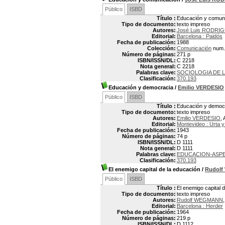
Público
ISBD
Título :
Educación y comun
Tipo de documento:
texto impreso
Autores:
José Luis RODRI
Editorial:
Barcelona : Paidós
Fecha de publicación:
1988
Colección:
Comunicación
num.
Número de páginas:
271 p
ISBN/ISSN/DL:
C 2218
Nota general:
C 2218
Palabras clave:
SOCIOLOGIA DE 
Clasificación:
370.193
Educación y democracia
/
Emilio VERDESIO
Público
ISBD
Título :
Educación y democ
Tipo de documento:
texto impreso
Autores:
Emilio VERDESIO
, 
Editorial:
Montevideo : Urta y
Fecha de publicación:
1943
Número de páginas:
74 p
ISBN/ISSN/DL:
D 1111
Nota general:
D 1111
Palabras clave:
EDUCACION-ASP
Clasificación:
370.193
El enemigo capital de la educación
/
Rudol
Público
ISBD
Título :
El enemigo capital 
Tipo de documento:
texto impreso
Autores:
Rudolf WEGMANN
Editorial:
Barcelona : Herder
Fecha de publicación:
1964
Número de páginas:
219 p
ISBN/ISSN/DL:
D 1112