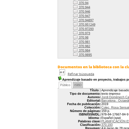
370.94
370.944
370.946
370.947
370.94897
370.951249
370.97293
370.973
370.98
370.981
370.982
370.984
370.9895
Documentos en la biblioteca con la cl
Refinar búsqueda
Aprendizaje basado en proyecto, trabajos pr
Público
ISBD
Título :
Aprendizaje basado 
Tipo de documento:
texto impreso
Autores:
Jordi Domènech Ca
Editorial:
Barcelona : Octaed
Fecha de publicación:
2019
Colección:
Colec. Rosa Sensa
Número de páginas:
159 p.
ISBN/ISSN/DL:
978-84-17667-84-9
Idioma :
Español (
spa
)
Palabras clave:
PLANIFICACIÓN 
Clasificación:
370.193
Resumen:
A lo largo de 28 pr