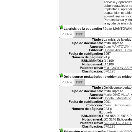
servicio y aprendiza
deben establecer re
Implantar el aprend
etapas bien estable
aprendizaje servici
Para implantar y dif
la ayuda de una rúb
La crisis de la educación
/
Juan MANTOVAN
Público
ISBD
Título :
La crisis de la educ
Tipo de documento:
texto impreso
Autores:
Juan MANTOVANI (
Editorial:
Buenos Aires : Col
Fecha de publicación:
1957
Número de páginas:
74 p
ISBN/ISSN/DL:
D 1109
Nota general:
D 1109
Palabras clave:
EDUCACION-ASP
Clasificación:
370.193
Del discurso pedagógico: problemas crítico
Público
ISBD
Título :
Del discurso pedagó
Tipo de documento:
texto impreso
Autores:
Mario DIAZ VILLA
, 
Editorial:
Bogotá : Magisterio
Fecha de publicación:
2001
Colección:
Colec. Seminarium
Número de páginas:
223 p
Il.:
cuads
ISBN/ISSN/DL:
978-958-20-0615-0
Nota general:
SC 3146 Bibliografía
Palabras clave:
SOCIOLOGIA DE 
Clasificación:
370.193
Educación y comunicación
/
José Luis RO