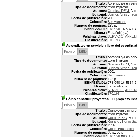
Título :
Aprendizaje en serv
Tipo de documento:
texto impreso
Autores:
Graciela DENI
, Aut
Editorial:
Buenos Aires : Troq
Fecha de publicación:
2001
Colección:
Ser Humano
Número de páginas:
123 p.
ISBN/ISSN/DL:
978-950-16-5327-4
Idioma :
Español (
spa
)
Palabras clave:
SERVICIO
APREN
Clasificación:
370.193
Aprendizaje en servicio
: libro del coordina
Público
ISBD
Título :
Aprendizaje en servi
Tipo de documento:
texto impreso
Autores:
Graciela DENI
, Aut
Editorial:
Buenos Aires : Troq
Fecha de publicación:
2001
Colección:
Ser Humano
Número de páginas:
123 p.
ISBN/ISSN/DL:
978-950-16-5334-2
Idioma :
Español (
spa
)
Palabras clave:
SERVICIO
APREN
Clasificación:
370.193
Cómo construir proyectos
: El proyecto ins
Público
ISBD
Título :
Cómo construir proy
Tipo de documento:
texto impreso
Autores:
Cecilia BIXIO
, Autor
Editorial:
Rosario : Homo Sa
Fecha de publicación:
1996
Colección:
Colec. Educación
Número de páginas:
68 p., 50 p.
ISBN/ISSN/DL:
978-950-808-092-9