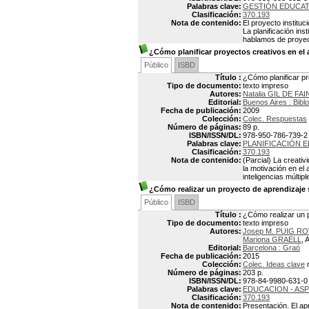
Palabras clave:
GESTIÓN EDUCAT
Clasificación:
370.193
Nota de contenido:
El proyecto instituc
La planificación in
hablamos de proyect
¿Cómo planificar proyectos creativos en el a
Público
ISBD
Título :
¿Cómo planificar pro
Tipo de documento:
texto impreso
Autores:
Natalia GIL DE F
Editorial:
Buenos Aires : Bibl
Fecha de publicación:
2009
Colección:
Colec. Respuestas
Número de páginas:
89 p.
ISBN/ISSN/DL:
978-950-786-739-2
Palabras clave:
PLANIFICACIÓN E
Clasificación:
370.193
Nota de contenido:
(Parcial) La creati
la motivación en el
inteligencias múlti
¿Cómo realizar un proyecto de aprendizaje 
Público
ISBD
Título :
¿Cómo realizar un p
Tipo de documento:
texto impreso
Autores:
Josep M. PUIG RO
Mariona GRAELL
, 
Editorial:
Barcelona : Graó
Fecha de publicación:
2015
Colección:
Colec. Ideas clave
n
Número de páginas:
203 p.
ISBN/ISSN/DL:
978-84-9980-631-0
Palabras clave:
EDUCACION - AS
Clasificación:
370.193
Nota de contenido:
Presentación. El ap