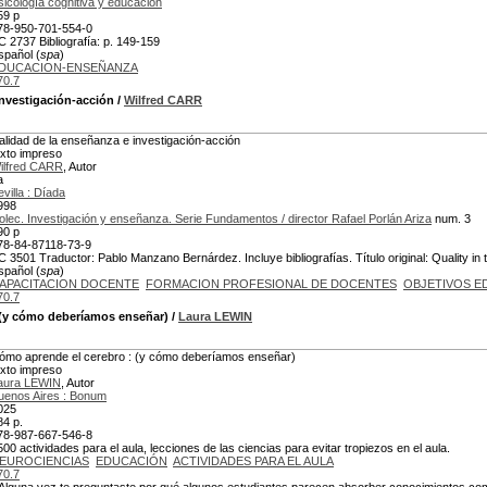
sicología cognitiva y educación
59 p
78-950-701-554-0
C 2737 Bibliografía: p. 149-159
spañol (
spa
)
DUCACION-ENSEÑANZA
70.7
investigación-acción
/
Wilfred CARR
alidad de la enseñanza e investigación-acción
exto impreso
ilfred CARR
, Autor
a
evilla : Díada
998
olec. Investigación y enseñanza. Serie Fundamentos / director Rafael Porlán Ariza
num. 3
90 p
78-84-87118-73-9
C 3501 Traductor: Pablo Manzano Bernárdez. Incluye bibliografías. Título original: Quality in 
spañol (
spa
)
APACITACION DOCENTE
FORMACION PROFESIONAL DE DOCENTES
OBJETIVOS E
70.7
(y cómo deberíamos enseñar)
/
Laura LEWIN
ómo aprende el cerebro : (y cómo deberíamos enseñar)
exto impreso
aura LEWIN
, Autor
uenos Aires : Bonum
025
84 p.
78-987-667-546-8
500 actividades para el aula, lecciones de las ciencias para evitar tropiezos en el aula.
EUROCIENCIAS
EDUCACIÓN
ACTIVIDADES PARA EL AULA
70.7