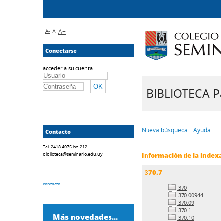
A-
A
A+
Conectarse
acceder a su cuenta
BIBLIOTECA Pa
Nueva búsqueda
Ayuda
Contacto
Tel. 2418 4075 int. 212
biblioteca@seminario.edu.uy
Información de la index
370.7
contacto
370
370.00944
370.09
370.1
Más novedades...
370.10