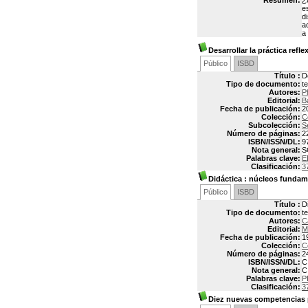
Resumen:
¿
e
d
a
a
Desarrollar la práctica refle
Público
ISBD
Título :
D
Tipo de documento:
t
Autores:
P
Editorial:
B
Fecha de publicación:
2
Colección:
C
Subcolección:
S
Número de páginas:
2
ISBN/ISSN/DL:
9
Nota general:
S
Palabras clave:
E
Clasificación:
3
Didáctica
: núcleos fundam
Público
ISBD
Título :
D
Tipo de documento:
t
Autores:
C
Editorial:
M
Fecha de publicación:
1
Colección:
C
Número de páginas:
2
ISBN/ISSN/DL:
C
Nota general:
C
Palabras clave:
P
Clasificación:
3
Diez nuevas competencias 