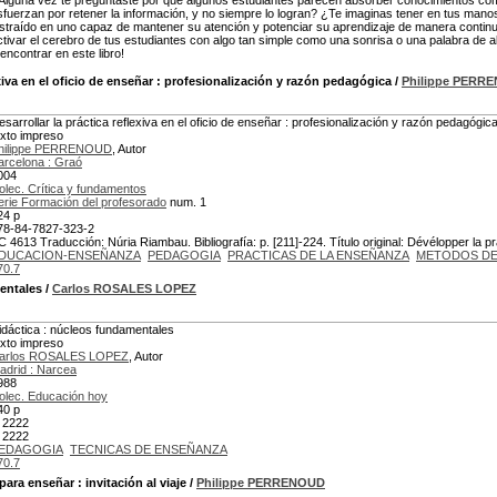
Alguna vez te preguntaste por qué algunos estudiantes parecen absorber conocimientos co
sfuerzan por retener la información, y no siempre lo logran? ¿Te imaginas tener en tus mano
istraído en uno capaz de mantener su atención y potenciar su aprendizaje de manera continu
ctivar el cerebro de tus estudiantes con algo tan simple como una sonrisa o una palabra de a
 encontrar en este libro!
xiva en el oficio de enseñar
: profesionalización y razón pedagógica
/
Philippe PERR
esarrollar la práctica reflexiva en el oficio de enseñar : profesionalización y razón pedagógic
exto impreso
hilippe PERRENOUD
, Autor
arcelona : Graó
004
olec. Crítica y fundamentos
erie Formación del profesorado
num. 1
24 p
78-84-7827-323-2
C 4613 Traducción: Núria Riambau. Bibliografía: p. [211]-224. Título original: Dévélopper la pr
DUCACION-ENSEÑANZA
PEDAGOGIA
PRACTICAS DE LA ENSEÑANZA
METODOS DE
70.7
entales
/
Carlos ROSALES LOPEZ
idáctica : núcleos fundamentales
exto impreso
arlos ROSALES LOPEZ
, Autor
adrid : Narcea
988
olec. Educación hoy
40 p
 2222
 2222
EDAGOGIA
TECNICAS DE ENSEÑANZA
70.7
para enseñar
: invitación al viaje
/
Philippe PERRENOUD