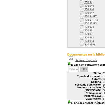
370.94
370.944
370.946
370.947
370.94897
370.951249
370.97293
370.973
370.98
370.981
370.982
370.984
370.9895
Documentos en la bibliot
Refinar búsqueda
El alma del educador y el 
Público
ISBD
Título :
E
Tipo de documento:
t
Autores:
G
Editorial:
B
Fecha de publicación:
1
Número de páginas:
1
ISBN/ISSN/DL:
D
Nota general:
D
Palabras clave:
E
Clasificación:
3
El arte de enseñar
: técnica