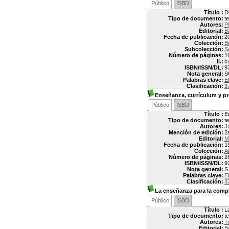
Público
ISBD
Título :
D
Tipo de documento:
t
Autores:
P
Editorial:
B
Fecha de publicación:
2
Colección:
B
Subcolección:
S
Número de páginas:
1
Il.:
cu
ISBN/ISSN/DL:
9
Nota general:
S
Palabras clave:
E
Clasificación:
3
Enseñanza, currículum y p
Público
ISBD
Título :
E
Tipo de documento:
t
Autores:
J
Mención de edición:
2
Editorial:
M
Fecha de publicación:
1
Colección:
A
Número de páginas:
2
ISBN/ISSN/DL:
9
Nota general:
S
Palabras clave:
E
Clasificación:
3
La enseñanza para la comp
Público
ISBD
Título :
L
Tipo de documento:
t
Autores:
T
Editorial:
B