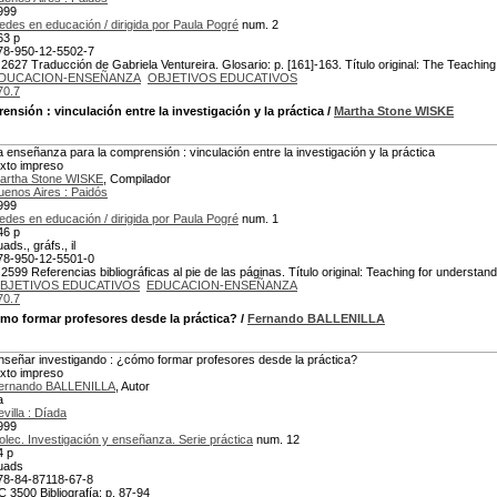
999
edes en educación / dirigida por Paula Pogré
num. 2
63 p
78-950-12-5502-7
 2627 Traducción de Gabriela Ventureira. Glosario: p. [161]-163. Título original: The Teachin
DUCACION-ENSEÑANZA
OBJETIVOS EDUCATIVOS
70.7
rensión
: vinculación entre la investigación y la práctica
/
Martha Stone WISKE
a enseñanza para la comprensión : vinculación entre la investigación y la práctica
exto impreso
artha Stone WISKE
, Compilador
uenos Aires : Paidós
999
edes en educación / dirigida por Paula Pogré
num. 1
46 p
ads., gráfs., il
78-950-12-5501-0
 2599 Referencias bibliográficas al pie de las páginas. Título original: Teaching for understand
BJETIVOS EDUCATIVOS
EDUCACION-ENSEÑANZA
70.7
mo formar profesores desde la práctica?
/
Fernando BALLENILLA
nseñar investigando : ¿cómo formar profesores desde la práctica?
exto impreso
ernando BALLENILLA
, Autor
a
evilla : Díada
999
olec. Investigación y enseñanza. Serie práctica
num. 12
4 p
uads
78-84-87118-67-8
C 3500 Bibliografía: p. 87-94