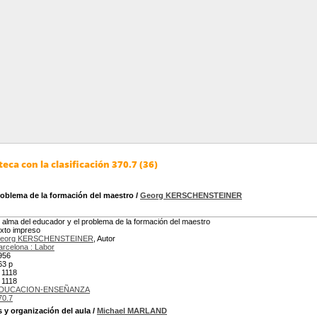
eca con la clasificación 370.7 (36)
problema de la formación del maestro
/
Georg KERSCHENSTEINER
l alma del educador y el problema de la formación del maestro
exto impreso
eorg KERSCHENSTEINER
, Autor
arcelona : Labor
956
63 p
 1118
 1118
DUCACION-ENSEÑANZA
70.7
s y organización del aula
/
Michael MARLAND