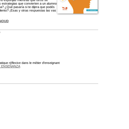
mo esponjas mientras que otros se
s estrategias que convierten a un alumno
a? ¿Qué pasaría si te dijera que podés
liento? ¡Esas y otras respuestas las vas
ENOUD
a
atique réflexive dans le métier d'enseignant
 ENSEÑANZA