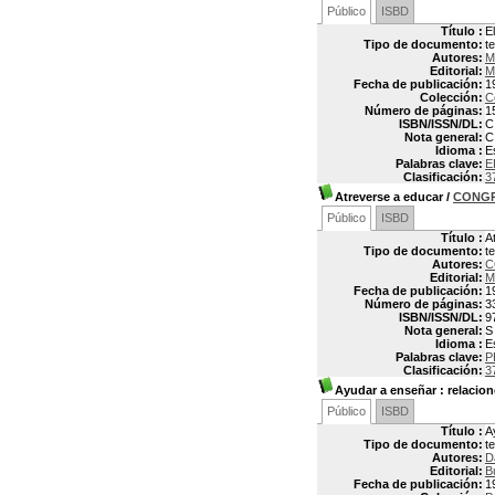
Público
ISBD
Título :
E
Tipo de documento:
t
Autores:
M
Editorial:
M
Fecha de publicación:
1
Colección:
C
Número de páginas:
1
ISBN/ISSN/DL:
C
Nota general:
C
Idioma :
E
Palabras clave:
E
Clasificación:
3
Atreverse a educar
/
CONGR
Público
ISBD
Título :
A
Tipo de documento:
t
Autores:
C
Editorial:
M
Fecha de publicación:
1
Número de páginas:
3
ISBN/ISSN/DL:
9
Nota general:
S
Idioma :
E
Palabras clave:
P
Clasificación:
3
Ayudar a enseñar
: relacio
Público
ISBD
Título :
A
Tipo de documento:
t
Autores:
D
Editorial:
B
Fecha de publicación:
1