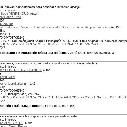
iez nuevas competencias para enseñar : invitación al viaje
exto impreso
hilippe PERRENOUD
, Autor
arcelona : Graó
004
ib. de Aula
erie Didáctica. Diseño y desarrollo curricular. Serie Formación del profesorado
num. 196
68 p
ads., il
78-84-7827-321-8
C 4614 Traducción: Judit Andreu. Bibliografía: p. 155-168. Título original: Dix nouvelles co
DUCACION-ENSEÑANZA
METODOS DE ENSEÑANZA
PEDAGOGIA
70.7
rofesorado
: introducción crítica a la didáctica
/
José CONTRERAS DOMINGO
nseñanza, currículum y profesorado : introducción crítica a la didáctica
exto impreso
osé CONTRERAS DOMINGO
, Autor
a
adrid : Akal
994
kal Universitaria
num. 142
60 p
78-84-7600-679-5
 2736 Bibliografía: p. 245-257
DUCACION-ENSEÑANZA
CURRICULUM
FORMACION PROFESIONAL DE DOCENTES
70.7
rensión
: guía para el docente
/
Tina et al. BLYTHE
a enseñanza para la comprensión : guía para el docente
exto impreso
ina et al. BLYTHE
, Autor
uenos Aires : Paidós