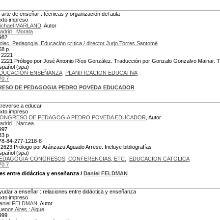
l arte de enseñar : técnicas y organización del aula
exto impreso
ichael MARLAND
, Autor
adrid : Morata
982
olec. Pedagogía. Educación crítica / director Jurjo Torres Santomé
58 p
 2221
 2221 Prólogo por José Antonio Ríos González. Traducción por Gonzalo Gonzalvo Mainar. Títu
spañol (
spa
)
DUCACION-ENSEÑANZA
PLANIFICACION EDUCATIVA
70.7
ESO DE PEDAGOGIA PEDRO POVEDA EDUCADOR
treverse a educar
exto impreso
ONGRESO DE PEDAGOGIA PEDRO POVEDA EDUCADOR
, Autor
adrid : Narcea
997
33 p
78-84-277-1218-8
 2623 Prólogo por Aránzazu Aguado Arrese. Incluye bibliografías
spañol (
spa
)
EDAGOGIA-CONGRESOS, CONFERENCIAS, ETC.
EDUCACION CATOLICA
70.7
nes entre didáctica y enseñanza
/
Daniel FELDMAN
yudar a enseñar : relaciones entre didáctica y enseñanza
exto impreso
aniel FELDMAN
, Autor
uenos Aires : Aique
999