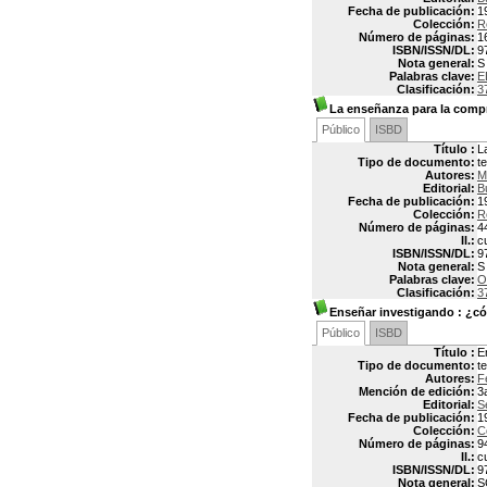
Fecha de publicación:
1
Colección:
R
Número de páginas:
1
ISBN/ISSN/DL:
9
Nota general:
S
Palabras clave:
E
Clasificación:
3
La enseñanza para la comp
Público
ISBD
Título :
L
Tipo de documento:
t
Autores:
M
Editorial:
B
Fecha de publicación:
1
Colección:
R
Número de páginas:
4
Il.:
cu
ISBN/ISSN/DL:
9
Nota general:
S
Palabras clave:
O
Clasificación:
3
Enseñar investigando
: ¿có
Público
ISBD
Título :
E
Tipo de documento:
t
Autores:
F
Mención de edición:
3
Editorial:
S
Fecha de publicación:
1
Colección:
C
Número de páginas:
9
Il.:
c
ISBN/ISSN/DL:
9
Nota general:
S