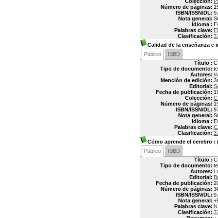
Colección:
P
Número de páginas:
1
ISBN/ISSN/DL:
9
Nota general:
S
Idioma :
E
Palabras clave:
E
Clasificación:
3
Calidad de la enseñanza e 
Público
ISBD
Título :
C
Tipo de documento:
t
Autores:
W
Mención de edición:
3
Editorial:
S
Fecha de publicación:
1
Colección:
C
Número de páginas:
1
ISBN/ISSN/DL:
9
Nota general:
S
Idioma :
E
Palabras clave:
C
Clasificación:
3
Cómo aprende el cerebro
: 
Público
ISBD
Título :
C
Tipo de documento:
t
Autores:
L
Editorial:
B
Fecha de publicación:
2
Número de páginas:
3
ISBN/ISSN/DL:
9
Nota general:
+
Palabras clave:
N
Clasificación:
3