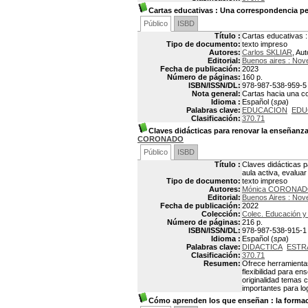
Cartas educativas
: Una correspondencia pe
Público
ISBD
Título :
Cartas educativas 
Tipo de documento:
texto impreso
Autores:
Carlos SKLIAR
, Aut
Editorial:
Buenos aires : Nov
Fecha de publicación:
2023
Número de páginas:
160 p.
ISBN/ISSN/DL:
978-987-538-959-5
Nota general:
Cartas hacia una c
Idioma :
Español (
spa
)
Palabras clave:
EDUCACION
EDU
Clasificación:
370.71
Claves didácticas para renovar la enseñanz
CORONADO
Público
ISBD
Título :
Claves didácticas p
aula activa, evaluar
Tipo de documento:
texto impreso
Autores:
Mónica CORONA
Editorial:
Buenos Aires : Nov
Fecha de publicación:
2022
Colección:
Colec. Educación y 
Número de páginas:
216 p.
ISBN/ISSN/DL:
978-987-538-915-1
Idioma :
Español (
spa
)
Palabras clave:
DIDACTICA
ESTR
Clasificación:
370.71
Resumen:
Ofrece herramientas
flexibilidad para e
originalidad temas c
importantes para lo
Cómo aprenden los que enseñan
: la forma