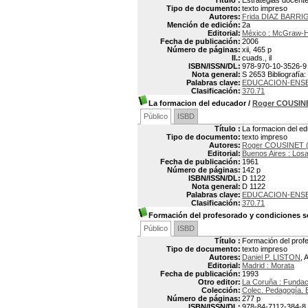
Título :
Estrategias docentes
Tipo de documento:
texto impreso
Autores:
Frida DIAZ BARR
Mención de edición:
2a
Editorial:
México : McGraw-Hi
Fecha de publicación:
2006
Número de páginas:
xii, 465 p
Il.:
cuads., il
ISBN/ISSN/DL:
978-970-10-3526-9
Nota general:
S 2653 Bibliografía
Palabras clave:
EDUCACION-ENS
Clasificación:
370.71
La formacion del educador
/
Roger COUSIN
Público
ISBD
Título :
La formacion del e
Tipo de documento:
texto impreso
Autores:
Roger COUSINET (
Editorial:
Buenos Aires : Los
Fecha de publicación:
1961
Número de páginas:
142 p
ISBN/ISSN/DL:
D 1122
Nota general:
D 1122
Palabras clave:
EDUCACION-ENS
Clasificación:
370.71
Formación del profesorado y condiciones so
Público
ISBD
Título :
Formación del profe
Tipo de documento:
texto impreso
Autores:
Daniel P. LISTON
, 
Editorial:
Madrid : Morata
Fecha de publicación:
1993
Otro editor:
La Coruña : Fundac
Colección:
Colec. Pedagogía. E
Número de páginas:
277 p
ISBN/ISSN/DL:
978-84-7112-384-8