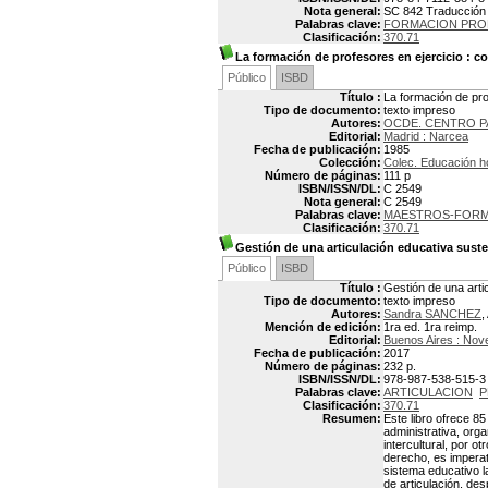
Nota general:
SC 842 Traducción d
Palabras clave:
FORMACION PRO
Clasificación:
370.71
La formación de profesores en ejercicio
: co
Público
ISBD
Título :
La formación de pro
Tipo de documento:
texto impreso
Autores:
OCDE. CENTRO PA
Editorial:
Madrid : Narcea
Fecha de publicación:
1985
Colección:
Colec. Educación h
Número de páginas:
111 p
ISBN/ISSN/DL:
C 2549
Nota general:
C 2549
Palabras clave:
MAESTROS-FORM
Clasificación:
370.71
Gestión de una articulación educativa sust
Público
ISBD
Título :
Gestión de una arti
Tipo de documento:
texto impreso
Autores:
Sandra SANCHEZ
,
Mención de edición:
1ra ed. 1ra reimp.
Editorial:
Buenos Aires : Nov
Fecha de publicación:
2017
Número de páginas:
232 p.
ISBN/ISSN/DL:
978-987-538-515-3
Palabras clave:
ARTICULACION
P
Clasificación:
370.71
Resumen:
Este libro ofrece 8
administrativa, orga
intercultural, por o
derecho, es imperat
sistema educativo l
de articulación, des