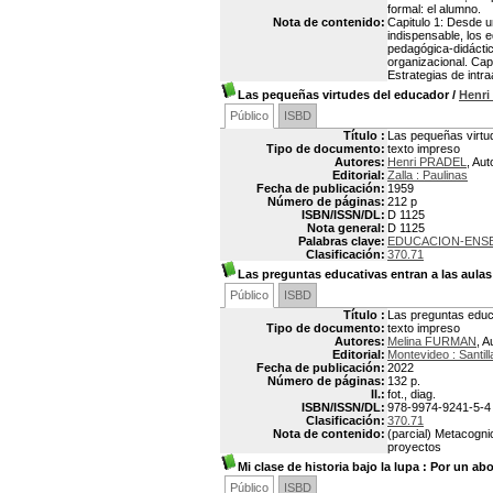
formal: el alumno.
Nota de contenido:
Capitulo 1: Desde u
indispensable, los e
pedagógica-didáctica
organizacional. Capi
Estrategias de intra
Las pequeñas virtudes del educador
/
Henr
Público
ISBD
Título :
Las pequeñas virtu
Tipo de documento:
texto impreso
Autores:
Henri PRADEL
, Aut
Editorial:
Zalla : Paulinas
Fecha de publicación:
1959
Número de páginas:
212 p
ISBN/ISSN/DL:
D 1125
Nota general:
D 1125
Palabras clave:
EDUCACION-ENS
Clasificación:
370.71
Las preguntas educativas entran a las aulas
Público
ISBD
Título :
Las preguntas educa
Tipo de documento:
texto impreso
Autores:
Melina FURMAN
, A
Editorial:
Montevideo : Santil
Fecha de publicación:
2022
Número de páginas:
132 p.
Il.:
fot., diag.
ISBN/ISSN/DL:
978-9974-9241-5-4
Clasificación:
370.71
Nota de contenido:
(parcial) Metacogn
proyectos
Mi clase de historia bajo la lupa
: Por un abor
Público
ISBD