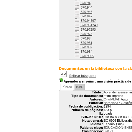
370.94
370.944
370.946
370.947
370.94897
370.951249
370.97293
370.973
370.98
370.981
370.982
370.984
370.9895
Documentos en la biblioteca con la cl
Refinar búsqueda
Aprender a enseñar
: una visión práctica d
Público
ISBD
Título :
Aprender a enseñar 
Tipo de documento:
texto impreso
Autores:
Oriol AMAT
, Autor
Editorial:
Barcelona : Gestió
Fecha de publicación:
1994
Número de páginas:
183 p
Il.:
cuads
ISBN/ISSN/DL:
978-84-8088-039-8
Nota general:
SC 6906 Bibliografí
Idioma :
Español (
spa
)
Palabras clave:
EDUCACION-ENS
Clasificación:
370.71