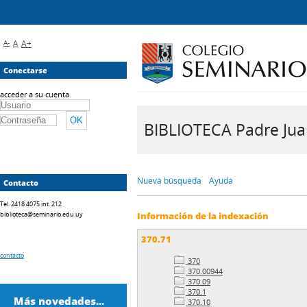
A-
A
A+
Conectarse
acceder a su cuenta
BIBLIOTECA Padre Juan 
Nueva búsqueda
Ayuda
Contacto
Tel. 2418 4075 int. 212
biblioteca@seminario.edu.uy
Información de la indexación
370.71
contacto
370
370.00944
370.09
370.1
Más novedades...
370.10