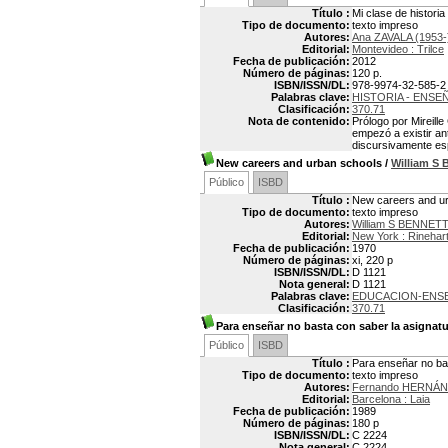
Título :
Mi clase de historia
Tipo de documento:
texto impreso
Autores:
Ana ZAVALA (1953-
Editorial:
Montevideo : Trilce
Fecha de publicación:
2012
Número de páginas:
120 p.
ISBN/ISSN/DL:
978-9974-32-585-2
Palabras clave:
HISTORIA - ENSE
Clasificación:
370.71
Nota de contenido:
Prólogo por Mireille
empezó a existir an
discursivamente esp
New careers and urban schools
/
William S
Público
ISBD
Título :
New careers and u
Tipo de documento:
texto impreso
Autores:
William S BENNETT
Editorial:
New York : Rinehar
Fecha de publicación:
1970
Número de páginas:
xi, 220 p
ISBN/ISSN/DL:
D 1121
Nota general:
D 1121
Palabras clave:
EDUCACION-ENS
Clasificación:
370.71
Para enseñar no basta con saber la asignat
Público
ISBD
Título :
Para enseñar no ba
Tipo de documento:
texto impreso
Autores:
Fernando HERNÁ
Editorial:
Barcelona : Laia
Fecha de publicación:
1989
Número de páginas:
180 p
ISBN/ISSN/DL:
C 2224
Nota general:
C 2224