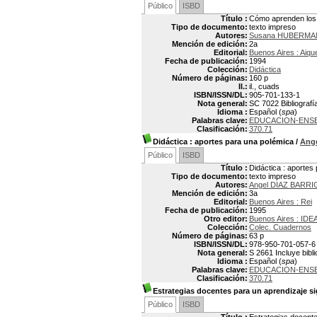
Público
ISBD
Título :
Cómo aprenden los 
Tipo de documento:
texto impreso
Autores:
Susana HUBERMA
Mención de edición:
2a
Editorial:
Buenos Aires : Aiqu
Fecha de publicación:
1994
Colección:
Didáctica
Número de páginas:
160 p
Il.:
il., cuads
ISBN/ISSN/DL:
905-701-133-1
Nota general:
SC 7022 Bibliografí
Idioma :
Español (
spa
)
Palabras clave:
EDUCACION-ENS
Clasificación:
370.71
Didáctica
: aportes para una polémica
/
Ang
Público
ISBD
Título :
Didáctica : aportes
Tipo de documento:
texto impreso
Autores:
Angel DIAZ BARRI
Mención de edición:
3a
Editorial:
Buenos Aires : Rei
Fecha de publicación:
1995
Otro editor:
Buenos Aires : IDEA
Colección:
Colec. Cuadernos
Número de páginas:
63 p
ISBN/ISSN/DL:
978-950-701-057-6
Nota general:
S 2661 Incluye bibli
Idioma :
Español (
spa
)
Palabras clave:
EDUCACION-ENS
Clasificación:
370.71
Estrategias docentes para un aprendizaje si
Público
ISBD