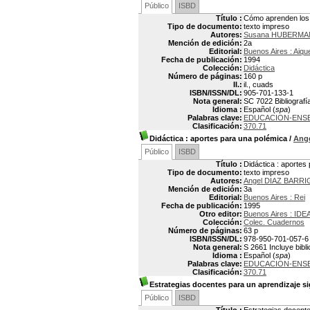
Público
ISBD
Título :
Cómo aprenden los 
Tipo de documento:
texto impreso
Autores:
Susana HUBERMA
Mención de edición:
2a
Editorial:
Buenos Aires : Aiqu
Fecha de publicación:
1994
Colección:
Didáctica
Número de páginas:
160 p
Il.:
il., cuads
ISBN/ISSN/DL:
905-701-133-1
Nota general:
SC 7022 Bibliografí
Idioma :
Español (
spa
)
Palabras clave:
EDUCACION-ENS
Clasificación:
370.71
Didáctica
: aportes para una polémica
/
Ang
Público
ISBD
Título :
Didáctica : aportes
Tipo de documento:
texto impreso
Autores:
Angel DIAZ BARRI
Mención de edición:
3a
Editorial:
Buenos Aires : Rei
Fecha de publicación:
1995
Otro editor:
Buenos Aires : IDEA
Colección:
Colec. Cuadernos
Número de páginas:
63 p
ISBN/ISSN/DL:
978-950-701-057-6
Nota general:
S 2661 Incluye bibli
Idioma :
Español (
spa
)
Palabras clave:
EDUCACION-ENS
Clasificación:
370.71
Estrategias docentes para un aprendizaje si
Público
ISBD