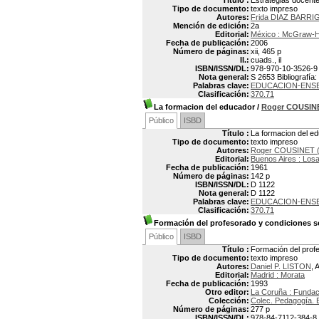
Título :
Estrategias docentes
Tipo de documento:
texto impreso
Autores:
Frida DIAZ BARR
Mención de edición:
2a
Editorial:
México : McGraw-Hi
Fecha de publicación:
2006
Número de páginas:
xii, 465 p
Il.:
cuads., il
ISBN/ISSN/DL:
978-970-10-3526-9
Nota general:
S 2653 Bibliografía
Palabras clave:
EDUCACION-ENS
Clasificación:
370.71
La formacion del educador
/
Roger COUSIN
Público
ISBD
Título :
La formacion del e
Tipo de documento:
texto impreso
Autores:
Roger COUSINET (
Editorial:
Buenos Aires : Los
Fecha de publicación:
1961
Número de páginas:
142 p
ISBN/ISSN/DL:
D 1122
Nota general:
D 1122
Palabras clave:
EDUCACION-ENS
Clasificación:
370.71
Formación del profesorado y condiciones so
Público
ISBD
Título :
Formación del profe
Tipo de documento:
texto impreso
Autores:
Daniel P. LISTON
, 
Editorial:
Madrid : Morata
Fecha de publicación:
1993
Otro editor:
La Coruña : Fundac
Colección:
Colec. Pedagogía. E
Número de páginas:
277 p
ISBN/ISSN/DL:
978-84-7112-384-8