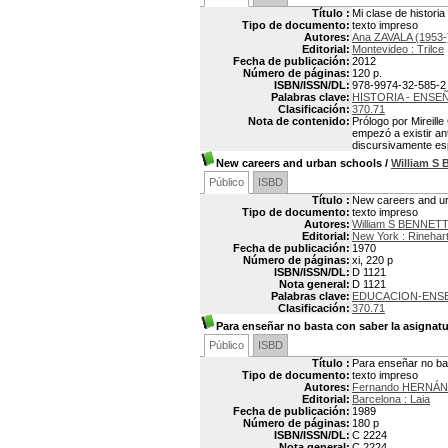
Título :
Mi clase de historia
Tipo de documento:
texto impreso
Autores:
Ana ZAVALA (1953-
Editorial:
Montevideo : Trilce
Fecha de publicación:
2012
Número de páginas:
120 p.
ISBN/ISSN/DL:
978-9974-32-585-2
Palabras clave:
HISTORIA - ENSE
Clasificación:
370.71
Nota de contenido:
Prólogo por Mireille
empezó a existir an
discursivamente esp
New careers and urban schools
/
William S
Público
ISBD
Título :
New careers and u
Tipo de documento:
texto impreso
Autores:
William S BENNETT
Editorial:
New York : Rinehar
Fecha de publicación:
1970
Número de páginas:
xi, 220 p
ISBN/ISSN/DL:
D 1121
Nota general:
D 1121
Palabras clave:
EDUCACION-ENS
Clasificación:
370.71
Para enseñar no basta con saber la asignat
Público
ISBD
Título :
Para enseñar no ba
Tipo de documento:
texto impreso
Autores:
Fernando HERNÁ
Editorial:
Barcelona : Laia
Fecha de publicación:
1989
Número de páginas:
180 p
ISBN/ISSN/DL:
C 2224
Nota general:
C 2224