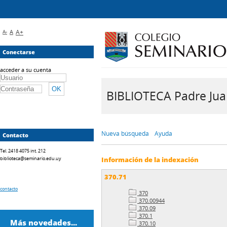
A-
A
A+
Conectarse
acceder a su cuenta
BIBLIOTECA Padre Juan 
Nueva búsqueda
Ayuda
Contacto
Tel. 2418 4075 int. 212
biblioteca@seminario.edu.uy
Información de la indexación
370.71
contacto
370
370.00944
370.09
370.1
Más novedades...
370.10