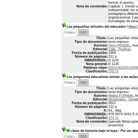
formal: el alumno.
Nota de contenido:
Capitulo 1: Desde u
indispensable, los e
pedagógica-didáctica
organizacional. Capi
Estrategias de intra
Las pequeñas virtudes del educador
/
Henr
Público
ISBD
Título :
Las pequeñas virtu
Tipo de documento:
texto impreso
Autores:
Henri PRADEL
, Aut
Editorial:
Zalla : Paulinas
Fecha de publicación:
1959
Número de páginas:
212 p
ISBN/ISSN/DL:
D 1125
Nota general:
D 1125
Palabras clave:
EDUCACION-ENS
Clasificación:
370.71
Las preguntas educativas entran a las aulas
Público
ISBD
Título :
Las preguntas educa
Tipo de documento:
texto impreso
Autores:
Melina FURMAN
, A
Editorial:
Montevideo : Santil
Fecha de publicación:
2022
Número de páginas:
132 p.
Il.:
fot., diag.
ISBN/ISSN/DL:
978-9974-9241-5-4
Clasificación:
370.71
Nota de contenido:
(parcial) Metacogn
proyectos
Mi clase de historia bajo la lupa
: Por un abor
Público
ISBD