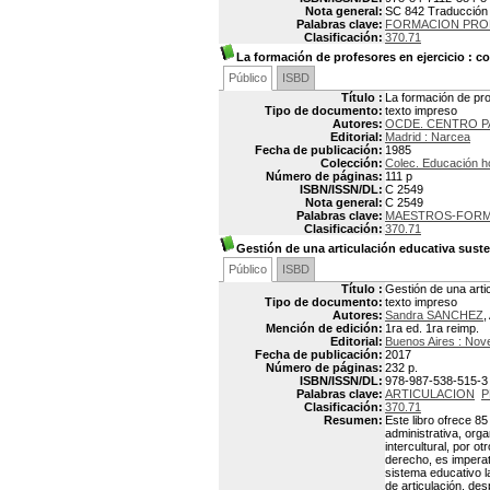
Nota general:
SC 842 Traducción d
Palabras clave:
FORMACION PRO
Clasificación:
370.71
La formación de profesores en ejercicio
: co
Público
ISBD
Título :
La formación de pro
Tipo de documento:
texto impreso
Autores:
OCDE. CENTRO PA
Editorial:
Madrid : Narcea
Fecha de publicación:
1985
Colección:
Colec. Educación h
Número de páginas:
111 p
ISBN/ISSN/DL:
C 2549
Nota general:
C 2549
Palabras clave:
MAESTROS-FORM
Clasificación:
370.71
Gestión de una articulación educativa sust
Público
ISBD
Título :
Gestión de una arti
Tipo de documento:
texto impreso
Autores:
Sandra SANCHEZ
,
Mención de edición:
1ra ed. 1ra reimp.
Editorial:
Buenos Aires : Nov
Fecha de publicación:
2017
Número de páginas:
232 p.
ISBN/ISSN/DL:
978-987-538-515-3
Palabras clave:
ARTICULACION
P
Clasificación:
370.71
Resumen:
Este libro ofrece 8
administrativa, orga
intercultural, por o
derecho, es imperat
sistema educativo l
de articulación, des