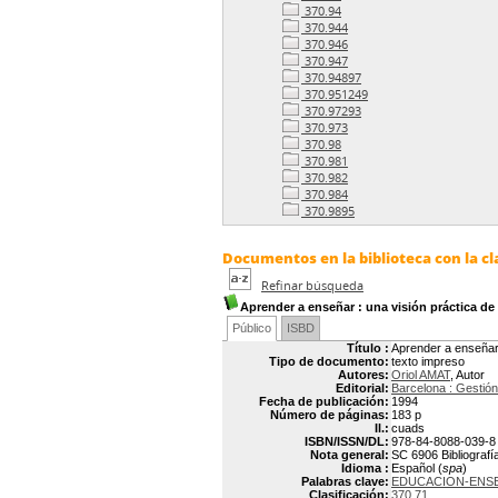
370.94
370.944
370.946
370.947
370.94897
370.951249
370.97293
370.973
370.98
370.981
370.982
370.984
370.9895
Documentos en la biblioteca con la cl
Refinar búsqueda
Aprender a enseñar
: una visión práctica d
Público
ISBD
Título :
Aprender a enseñar 
Tipo de documento:
texto impreso
Autores:
Oriol AMAT
, Autor
Editorial:
Barcelona : Gestió
Fecha de publicación:
1994
Número de páginas:
183 p
Il.:
cuads
ISBN/ISSN/DL:
978-84-8088-039-8
Nota general:
SC 6906 Bibliografí
Idioma :
Español (
spa
)
Palabras clave:
EDUCACION-ENS
Clasificación:
370.71