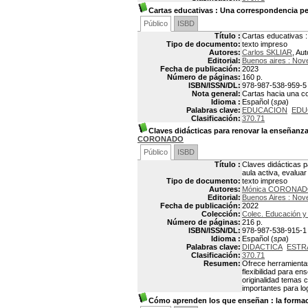
Cartas educativas
: Una correspondencia pe
Público
ISBD
Título :
Cartas educativas 
Tipo de documento:
texto impreso
Autores:
Carlos SKLIAR
, Aut
Editorial:
Buenos aires : Nov
Fecha de publicación:
2023
Número de páginas:
160 p.
ISBN/ISSN/DL:
978-987-538-959-5
Nota general:
Cartas hacia una c
Idioma :
Español (
spa
)
Palabras clave:
EDUCACION
EDU
Clasificación:
370.71
Claves didácticas para renovar la enseñanz
CORONADO
Público
ISBD
Título :
Claves didácticas p
aula activa, evaluar
Tipo de documento:
texto impreso
Autores:
Mónica CORONA
Editorial:
Buenos Aires : Nov
Fecha de publicación:
2022
Colección:
Colec. Educación y 
Número de páginas:
216 p.
ISBN/ISSN/DL:
978-987-538-915-1
Idioma :
Español (
spa
)
Palabras clave:
DIDACTICA
ESTR
Clasificación:
370.71
Resumen:
Ofrece herramientas
flexibilidad para e
originalidad temas c
importantes para lo
Cómo aprenden los que enseñan
: la forma