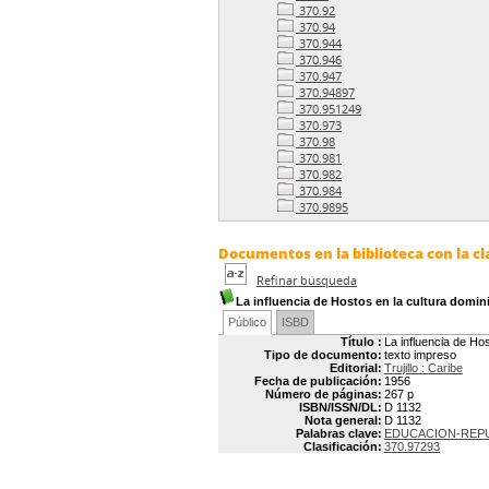
370.92
370.94
370.944
370.946
370.947
370.94897
370.951249
370.973
370.98
370.981
370.982
370.984
370.9895
Documentos en la biblioteca con la cl
Refinar búsqueda
La influencia de Hostos en la cultura domin
Público
ISBD
Título :
La influencia de Ho
Tipo de documento:
texto impreso
Editorial:
Trujillo : Caribe
Fecha de publicación:
1956
Número de páginas:
267 p
ISBN/ISSN/DL:
D 1132
Nota general:
D 1132
Palabras clave:
EDUCACION-REPU
Clasificación:
370.97293