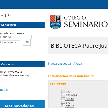
A-
A
A+
Conectarse
acceder a su cuenta
BIBLIOTECA Padre Juan 
Nueva búsqueda
Ayuda
Contacto
Tel. 2418 4075 int. 212
biblioteca@seminario.edu.uy
Información de la indexación
370.97293
contacto
370
370.00944
370.09
370.1
Más novedades...
370.10