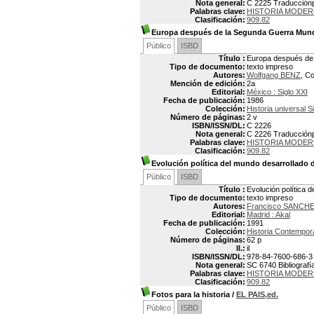
Nota general:
C 2225 Traducciónp
Palabras clave:
HISTORIA MODER
Clasificación:
909.82
Europa después de la Segunda Guerra Mund
Público
ISBD
Título :
Europa después de 
Tipo de documento:
texto impreso
Autores:
Wolfgang BENZ
, C
Mención de edición:
2a
Editorial:
México : Siglo XXI
Fecha de publicación:
1986
Colección:
Historia universal Si
Número de páginas:
2 v
ISBN/ISSN/DL:
C 2226
Nota general:
C 2226 Traducciónpo
Palabras clave:
HISTORIA MODER
Clasificación:
909.82
Evolución política del mundo desarrollado
Público
ISBD
Título :
Evolución política
Tipo de documento:
texto impreso
Autores:
Francisco SANCH
Editorial:
Madrid : Akal
Fecha de publicación:
1991
Colección:
Historia Contempo
Número de páginas:
62 p
Il.:
il
ISBN/ISSN/DL:
978-84-7600-686-3
Nota general:
SC 6740 Bibliografía
Palabras clave:
HISTORIA MODER
Clasificación:
909.82
Fotos para la historia
/
EL PAIS,ed.
Público
ISBD