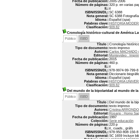
Fecha de publicación:
2005-2006
Número de páginas:
320 p. en varias pa
Il.:
il
ISBN/ISSN/DL:
SC 6388
Nota general:
SC 6388 Fotografía
Idioma :
Español (
spa
)
Palabras clave:
HISTORIA MODER
Clasificación:
909.82
Cronología histórico-cultural de América L
Público
ISBD
Título :
Cronología histórico
Tipo de documento:
texto impreso
Autores:
Carlos MACHADO (
Editorial:
Montevideo : Impri
Fecha de publicación:
2015
Número de páginas:
460 p.
Il.:
il
ISBN/ISSN/DL:
978-9974-99-799-8
Nota general:
Diccionario biográfi
Idioma :
Español (
spa
)
Palabras clave:
HISTORIA UNIVE
Clasificación:
909.82
Del mundo de la bipolaridad al mundo de la
Público
ISBD
Título :
Del mundo de la bip
Tipo de documento:
texto impreso
Autores:
Cristina ARRONDO
Editorial:
Rosario : Homo Sa
Fecha de publicación:
1997
Colección:
Serie educación
Número de páginas:
220 p
Il.:
il., cuads., gráfs
ISBN/ISSN/DL:
978-950-808-156-8
Nota general:
SC 1659 Incluye bib