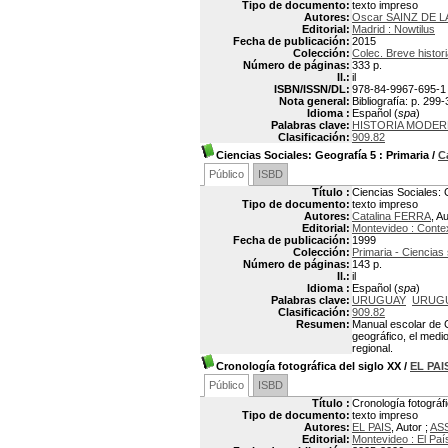
Tipo de documento:
texto impreso
Autores:
Oscar SAINZ DE L
Editorial:
Madrid : Nowtilus
Fecha de publicación:
2015
Colección:
Colec. Breve histor
Número de páginas:
333 p.
Il.:
il
ISBN/ISSN/DL:
978-84-9967-695-1
Nota general:
Bibliografía: p. 299
Idioma :
Español (
spa
)
Palabras clave:
HISTORIA MODERN
Clasificación:
909.82
Ciencias Sociales: Geografía 5
: Primaria
/
C
Público
ISBD
Título :
Ciencias Sociales: 
Tipo de documento:
texto impreso
Autores:
Catalina FERRA
, A
Editorial:
Montevideo : Conte
Fecha de publicación:
1999
Colección:
Primaria - Ciencias
Número de páginas:
143 p.
Il.:
il
Idioma :
Español (
spa
)
Palabras clave:
URUGUAY
URUGU
Clasificación:
909.82
Resumen:
Manual escolar de C
geográfico, el medio
regional.
Cronología fotográfica del siglo XX
/
EL PAI
Público
ISBD
Título :
Cronología fotográfi
Tipo de documento:
texto impreso
Autores:
EL PAIS
, Autor ;
AS
Editorial:
Montevideo : El Paí