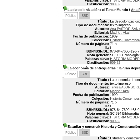
Palabras clave:
HISTORIA MODER
Clasificación:
909.82
La descolonización: el Tercer Mundo
/
Ana 
Público
ISBD
Título :
La descolonización
Tipo de documento:
texto impreso
Autores:
Ana PASTOR SAN
Editorial:
Madrid : Akal
Fecha de publicación:
1989
Colección:
Historia Contempo
Número de páginas:
71 p
Il.:
il
ISBN/ISSN/DL:
978-84-7600-196-7
Nota general:
SC 902 Cronología: p
Palabras clave:
HISTORIA MODER
Clasificación:
909.82
La economía de entreguerras
: la gran depr
Público
ISBD
Título :
La economía de entr
Tipo de documento:
texto impreso
Autores:
Teresa ALONSO G
Editorial:
Madrid : Akal
Fecha de publicación:
1990
Colección:
Historia Contempo
Número de páginas:
71 p
Il.:
il
ISBN/ISSN/DL:
978-84-7600-463-0
Nota general:
SC 894 Bibliografía 
Palabras clave:
HISTORIA MODER
Clasificación:
909.82
Estudiar y construir Historia y Construcción
Público
ISBD
Título :
Estudiar y construir