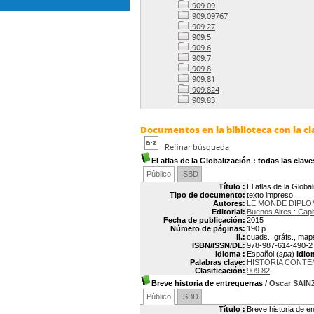
909.09
909.09767
909.27
909.5
909.6
909.7
909.8
909.81
909.824
909.83
Documentos en la biblioteca con la cl
Refinar búsqueda
El atlas de la Globalización
: todas las clav
Público
ISBD
Título :
El atlas de la Glob
Tipo de documento:
texto impreso
Autores:
LE MONDE DIPLOM
Editorial:
Buenos Aires : Capit
Fecha de publicación:
2015
Número de páginas:
190 p.
Il.:
cuads., gráfs., maps.
ISBN/ISSN/DL:
978-987-614-490-2
Idioma :
Español (
spa
)
Idio
Palabras clave:
HISTORIA CONTE
Clasificación:
909.82
Breve historia de entreguerras
/
Oscar SAIN
Público
ISBD
Título :
Breve historia de e