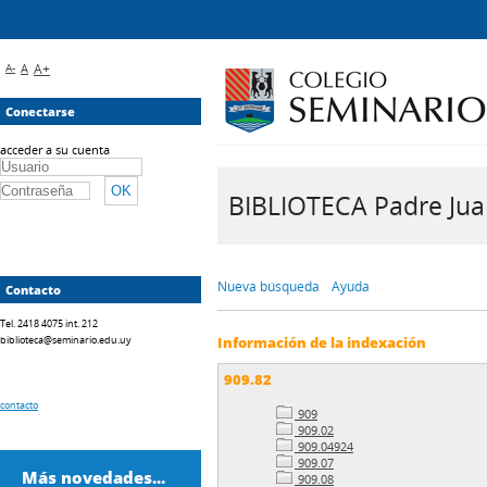
A-
A
A+
Conectarse
acceder a su cuenta
BIBLIOTECA Padre Juan 
Nueva búsqueda
Ayuda
Contacto
Tel. 2418 4075 int. 212
biblioteca@seminario.edu.uy
Información de la indexación
909.82
contacto
909
909.02
909.04924
909.07
Más novedades...
909.08