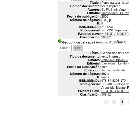
Título :
Fotos para la histor
Tipo de documento:
texto impreso
Autores:
EL PAIS,ed.
, Autor
Editorial:
Montevideo : El Paí
Fecha de publicación:
2003
Número de páginas:
[102] p
Il.:
il
ISBN/ISSN/DL:
SC 7231
Nota general:
SC 7231 Separata co
Palabras clave:
HISTORIA MODER
Clasificación:
909.82
Geopolítica del caos
/
Antonio ALBIÑANA
Público
ISBD
Título :
Geopolítica del cao
Tipo de documento:
texto impreso
Autores:
Antonio ALBIÑANA
,
Editorial:
Barcelona : Le Mon
Fecha de publicación:
1999
Colección:
Temas de debate
Número de páginas:
397 p
Il.:
maps
ISBN/ISSN/DL:
978-84-8306-179-4
Nota general:
SC 2086 Prólogo de
Arancibia, Manuel Re
Palabras clave:
HISTORIA MODER
Clasificación:
909.82
1