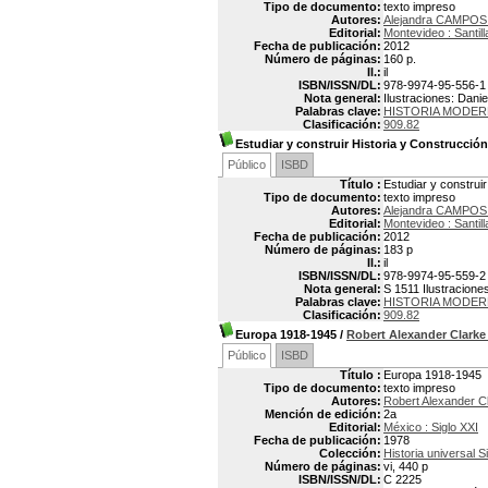
Tipo de documento:
texto impreso
Autores:
Alejandra CAMPO
Editorial:
Montevideo : Santil
Fecha de publicación:
2012
Número de páginas:
160 p.
Il.:
il
ISBN/ISSN/DL:
978-9974-95-556-1
Nota general:
Ilustraciones: Dan
Palabras clave:
HISTORIA MODE
Clasificación:
909.82
Estudiar y construir Historia y Construcción
Público
ISBD
Título :
Estudiar y construir
Tipo de documento:
texto impreso
Autores:
Alejandra CAMPO
Editorial:
Montevideo : Santil
Fecha de publicación:
2012
Número de páginas:
183 p
Il.:
il
ISBN/ISSN/DL:
978-9974-95-559-2
Nota general:
S 1511 Ilustracione
Palabras clave:
HISTORIA MODER
Clasificación:
909.82
Europa 1918-1945
/
Robert Alexander Clark
Público
ISBD
Título :
Europa 1918-1945
Tipo de documento:
texto impreso
Autores:
Robert Alexander 
Mención de edición:
2a
Editorial:
México : Siglo XXI
Fecha de publicación:
1978
Colección:
Historia universal Si
Número de páginas:
vi, 440 p
ISBN/ISSN/DL:
C 2225