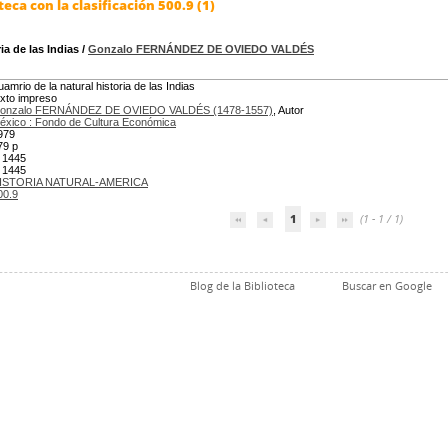
eca con la clasificación 500.9 (1)
ia de las Indias
/
Gonzalo FERNÁNDEZ DE OVIEDO VALDÉS
uamrio de la natural historia de las Indias
exto impreso
onzalo FERNÁNDEZ DE OVIEDO VALDÉS (1478-1557)
, Autor
éxico : Fondo de Cultura Económica
979
79 p
 1445
 1445
ISTORIA NATURAL-AMERICA
00.9
1
(1 - 1 / 1)
Blog de la Biblioteca
Buscar en Google