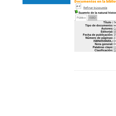
Documentos en la bibliot
Refinar búsqueda
Suamrio de la natural histor
Público
ISBD
Título :
S
Tipo de documento:
t
Autores:
G
Editorial:
M
Fecha de publicación:
1
Número de páginas:
2
ISBN/ISSN/DL:
D
Nota general:
D
Palabras clave:
H
Clasificación:
5