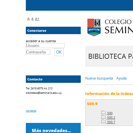
A-
A
A+
Conectarse
acceder a su cuenta
BIBLIOTECA Pa
Nueva búsqueda
Ayuda
Contacto
Tel. 2418 4075 int. 212
biblioteca@seminario.edu.uy
Información de la index
500.9
contacto
500
500.2
500.7
Más novedades...