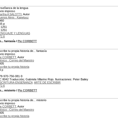
nseñanza de la lengua
exto impreso
artha A SALOTTI
, Autor
uenos Aires : Kapelusz
960
65 p
 1251
 1251
ENGUAJE Y LENGUAS
72.6
... fantasía
/
Pie CORBETT
scribe tu propia historia de... fantasía
exto impreso
ie CORBETT
, Autor
éxico : Correo del Maestro
005
scribe tu propia historia
4 p
78-970-756-081-9
C 8042 Traducción: Gabriela Villarino Rojo. Ilustraciones: Peter Bailey
SCRITURA-ENSEÑANZA
ARTE DE ESCRIBIR
72.6
... misterio
/
Pie CORBETT
scribe tu propia historia de... misterio
exto impreso
ie CORBETT
, Autor
éxico : Correo del Maestro
005
scribe tu propia historia