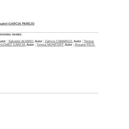
Isabel GARCIA PAREJO
ferentes niveles
Autor ;
Salvador ALVARO
, Autor ;
Zahyra CAMARGO
, Autor ;
Teresa
é GÓMEZ GARCÍA
, Autor ;
Teresa MONFORT
, Autor ;
Rosario PICÓ
,