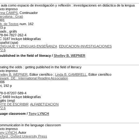
l aula como espacio de investigación y reflexión : investigaciones en didáctica de la lengua
exto impreso
nna CAMPS
, Continuador
arcelona : Graó
001
ib. de Textos
num. 162
23 p
uads., gráfs
78-84-7827-262-4
C 3187 Incluye bibliografías
spañol (
spa
)
ENGUAJE Y LENGUAS-ENSEÑANZA
EDUCACION-INVESTIGACIONES
72.6
published in the field of literacy
/
Shelley B. WEPNER
ating the odds : getting published in the field of literacy
exto impreso
helley B. WEPNER
, Editor científico ;
Linda B. GAMBRELL
, Editor científico
ewark, DE : International Reading Association
006
vi, 192 p
78-0-87207-589-4
C 6469 Incluye bibliografías
glés (
eng
)
RTE DE ESCRIBIR
ALFABETIZACION
72.6
guage classroom
/
Tony LYNCH
ommunication in the language classroom
exto impreso
ony LYNCH
, Autor
xford : Oxford University Press