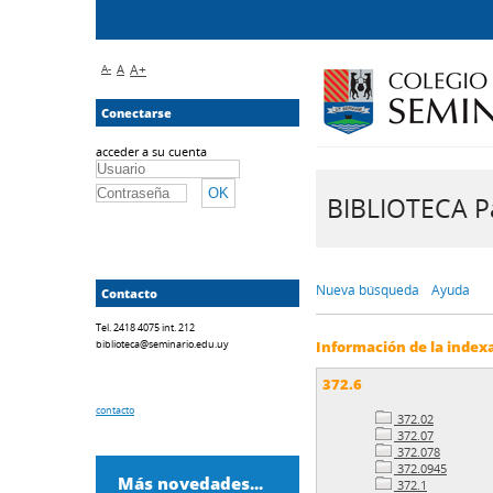
A-
A
A+
Conectarse
acceder a su cuenta
BIBLIOTECA Pa
Nueva búsqueda
Ayuda
Contacto
Tel. 2418 4075 int. 212
biblioteca@seminario.edu.uy
Información de la index
372.6
contacto
372.02
372.07
372.078
372.0945
Más novedades...
372.1