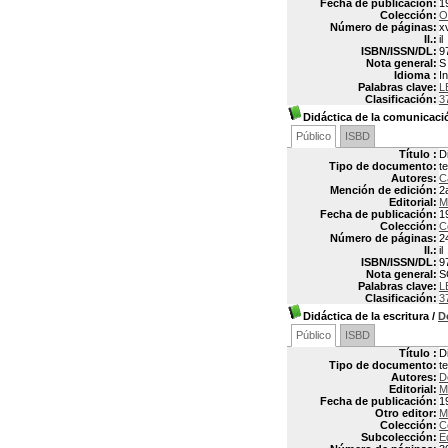
Fecha de publicación:
1
Colección:
O
Número de páginas:
x
Il.:
il
ISBN/ISSN/DL:
9
Nota general:
S
Idioma :
In
Palabras clave:
L
Clasificación:
3
Didáctica de la comunicaci
Público
ISBD
Título :
D
Tipo de documento:
t
Autores:
C
Mención de edición:
2
Editorial:
M
Fecha de publicación:
1
Colección:
C
Número de páginas:
2
Il.:
il
ISBN/ISSN/DL:
9
Nota general:
S
Palabras clave:
L
Clasificación:
3
Didáctica de la escritura
/
D
Público
ISBD
Título :
D
Tipo de documento:
t
Autores:
D
Editorial:
M
Fecha de publicación:
1
Otro editor:
M
Colección:
C
Subcolección:
E