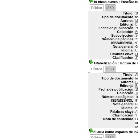
10 ideas claves : Enseñar l
Público
ISBD
Título :
1
Tipo de documento:
t
Autores:
M
Editorial:
B
Fecha de publicación:
2
Colección:
B
Subcolección:
S
Número de páginas:
2
ISBN/ISSN/DL:
9
Nota general:
G
Idioma :
E
Palabras clave:
L
Clasificación:
3
Alfabetización
: lectura de 
Público
ISBD
Título :
A
Tipo de documento:
t
Autores:
P
Editorial:
B
Fecha de publicación:
1
Colección:
T
Número de páginas:
1
ISBN/ISSN/DL:
9
Nota general:
P
Idioma :
E
Palabras clave:
A
Clasificación:
3
Nota de contenido:
L
e
p
El aula como espacio de inv
Público
ISBD