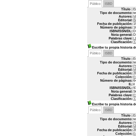
Público
ISBD
Título :
E
Tipo de documento:
t
Autores:
M
Editorial:
B
Fecha de publicación:
1
Número de páginas:
1
ISBN/ISSN/DL:
D
Nota general:
D
Palabras clave:
L
Clasificación:
3
Escribe tu propia historia de
Público
ISBD
Título :
E
Tipo de documento:
t
Autores:
P
Editorial:
M
Fecha de publicación:
2
Colección:
E
Número de páginas:
6
Il.:
il
ISBN/ISSN/DL:
9
Nota general:
S
Palabras clave:
E
Clasificación:
3
Escribe tu propia historia de
Público
ISBD
Título :
E
Tipo de documento:
t
Autores:
P
Editorial:
M
Fecha de publicación:
2
Colección:
E