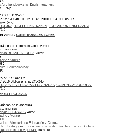
996
xford handbooks for English teachers
vi, 174 p
78-0-19-433522-5
 2705 Glosario: p. [161]-164. Bibliografía: p. [165]-171
glés (
eng
)
ECTURA
INGLES-ENSEÑANZA
EDUCACION-ENSEÑANZA
72.6
ón verbal
/
Carlos ROSALES LOPEZ
idáctica de la comunicación verbal
exto impreso
arlos ROSALES LOPEZ
, Autor
a
adrid : Narcea
987
olec. Educación hoy
45 p
78-84-277-0631-6
C 7019 Bibliografía: p. 243-245
ENGUAJE Y LENGUAS-ENSEÑANZA
COMUNICACION ORAL
72.6
onald H. GRAVES
idáctica de la escritura
exto impreso
onald H. GRAVES
, Autor
adrid : Morata
991
adrid : Ministerio de Educación y Ciencia
olec. Pedagogía. Educación crítica / director Jurjo Torres Santomé
ducación infantil y primaria
num. 18