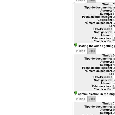
Título :
E
Tipo de documento:
t
Autores:
A
Editorial:
B
Fecha de publicación:
2
Colección:
B
Número de páginas:
2
Il.:
c
ISBN/ISSN/DL:
9
Nota general:
S
Idioma :
E
Palabras clave:
L
Clasificación:
3
Beating the odds
: getting 
Público
ISBD
Título :
Be
Tipo de documento:
t
Autores:
S
Editorial:
N
Fecha de publicación:
2
Número de páginas:
x
Il.:
il
ISBN/ISSN/DL:
9
Nota general:
S
Idioma :
In
Palabras clave:
A
Clasificación:
3
Communication in the lan
Público
ISBD
Título :
C
Tipo de documento:
t
Autores:
T
Editorial:
O