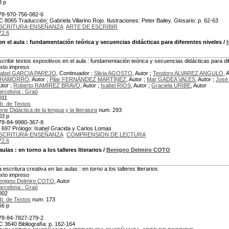
3 p
78-970-756-082-6
C 8065 Traducción: Gabriela Villarino Rojo. Ilustraciones: Peter Bailey. Glosario: p. 62-63
SCRITURA-ENSEÑANZA
ARTE DE ESCRIBIR
72.6
en el aula
: fundamentación teórica y secuencias didácticas para diferentes niveles
/
scribir textos expositivos en el aula : fundamentación teórica y secuencias didácticas para di
exto impreso
sabel GARCIA PAREJO
, Continuador ;
Silvia AGOSTO
, Autor ;
Teodoro ALVAREZ ANGULO
, 
HAMORRO
, Autor ;
Pilar FERNÁNDEZ MARTÍNEZ
, Autor ;
Mar GADEA VALES
, Autor ;
Jos
utor ;
Roberto RAMÍREZ BRAVO
, Autor ;
Isabel RÍOS
, Autor ;
Graciela URIBE
, Autor
arcelona : Graó
011
ib. de Textos
erie Didáctica de la lengua y la literatura
num. 293
03 p
78-84-9980-367-8
 697 Prólogo: Isabel Gracida y Carlos Lomas
SCRITURA-ENSEÑANZA
COMPRENSION DE LECTURA
72.6
 aulas
: en torno a los talleres literarios
/
Benigno Delmiro COTO
 escritura creativa en las aulas : en torno a los talleres literarios
exto impreso
enigno Delmiro COTO
, Autor
arcelona : Graó
002
ib. de Textos
num. 173
66 p
78-84-7827-279-2
C 3640 Bibliografía: p. 162-164