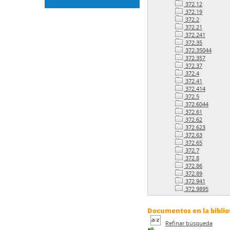
372.12
372.19
372.2
372.21
372.241
372.35
372.35044
372.357
372.37
372.4
372.41
372.414
372.5
372.6044
372.61
372.62
372.623
372.63
372.65
372.7
372.8
372.86
372.89
372.941
372.9895
Documentos en la bibliot
Refinar búsqueda