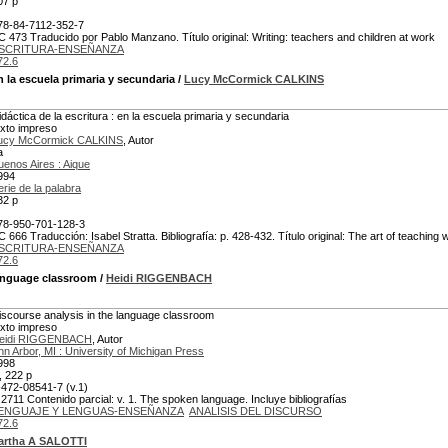
07 p
78-84-7112-352-7
C 473 Traducido por Pablo Manzano. Título original: Writing: teachers and children at work
SCRITURA-ENSEÑANZA
72.6
n la escuela primaria y secundaria
/
Lucy McCormick CALKINS
idáctica de la escritura : en la escuela primaria y secundaria
exto impreso
ucy McCormick CALKINS
, Autor
a
uenos Aires : Aique
994
erie de la palabra
32 p
78-950-701-128-3
C 666 Traducción: Isabel Stratta. Bibliografía: p. 428-432. Título original: The art of teaching w
SCRITURA-ENSEÑANZA
72.6
language classroom
/
Heidi RIGGENBACH
iscourse analysis in the language classroom
exto impreso
eidi RIGGENBACH
, Autor
nn Arbor, MI : University of Michigan Press
998
x, 222 p
-472-08541-7 (v.1)
 2711 Contenido parcial: v. 1. The spoken language. Incluye bibliografías
ENGUAJE Y LENGUAS-ENSEÑANZA
ANALISIS DEL DISCURSO
72.6
artha A SALOTTI