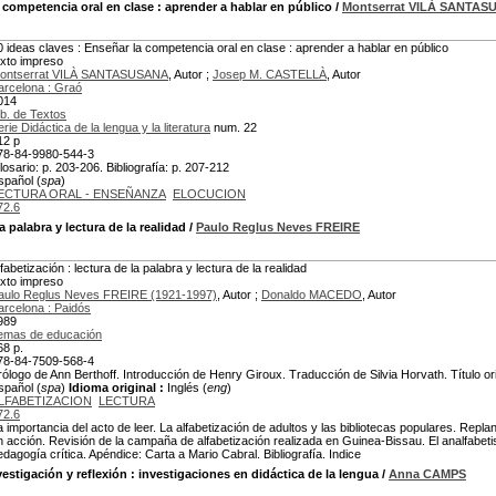
a competencia oral en clase
: aprender a hablar en público
/
Montserrat VILÀ SANTA
0 ideas claves : Enseñar la competencia oral en clase : aprender a hablar en público
exto impreso
ontserrat VILÀ SANTASUSANA
, Autor ;
Josep M. CASTELLÀ
, Autor
arcelona : Graó
014
ib. de Textos
erie Didáctica de la lengua y la literatura
num. 22
12 p
78-84-9980-544-3
losario: p. 203-206. Bibliografía: p. 207-212
spañol (
spa
)
ECTURA ORAL - ENSEÑANZA
ELOCUCION
72.6
la palabra y lectura de la realidad
/
Paulo Reglus Neves FREIRE
lfabetización : lectura de la palabra y lectura de la realidad
exto impreso
aulo Reglus Neves FREIRE (1921-1997)
, Autor ;
Donaldo MACEDO
, Autor
arcelona : Paidós
989
emas de educación
68 p.
78-84-7509-568-4
rólogo de Ann Berthoff. Introducción de Henry Giroux. Traducción de Silvia Horvath. Título or
spañol (
spa
)
Idioma original :
Inglés (
eng
)
LFABETIZACION
LECTURA
72.6
a importancia del acto de leer. La alfabetización de adultos y las bibliotecas populares. Replan
n acción. Revisión de la campaña de alfabetización realizada en Guinea-Bissau. El analfabetis
edagogía crítica. Apéndice: Carta a Mario Cabral. Bibliografía. Indice
estigación y reflexión
: investigaciones en didáctica de la lengua
/
Anna CAMPS