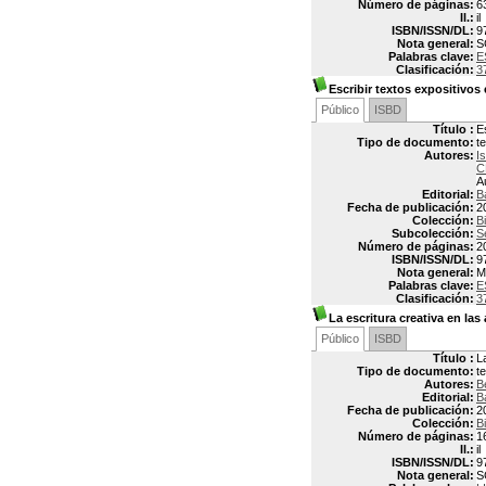
Número de páginas:
6
Il.:
il
ISBN/ISSN/DL:
9
Nota general:
S
Palabras clave:
E
Clasificación:
3
Escribir textos expositivos 
Público
ISBD
Título :
E
Tipo de documento:
t
Autores:
I
C
A
Editorial:
B
Fecha de publicación:
2
Colección:
B
Subcolección:
S
Número de páginas:
2
ISBN/ISSN/DL:
9
Nota general:
M
Palabras clave:
E
Clasificación:
3
La escritura creativa en las
Público
ISBD
Título :
La
Tipo de documento:
t
Autores:
B
Editorial:
B
Fecha de publicación:
2
Colección:
B
Número de páginas:
1
Il.:
il
ISBN/ISSN/DL:
9
Nota general:
S