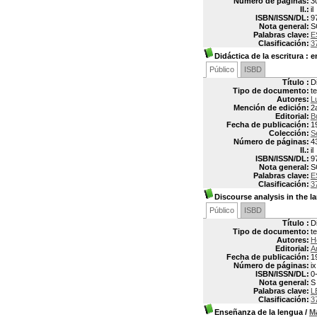
Número de páginas:
3
Il.:
il
ISBN/ISSN/DL:
9
Nota general:
S
Palabras clave:
E
Clasificación:
3
Didáctica de la escritura
: e
Público
ISBD
Título :
D
Tipo de documento:
t
Autores:
L
Mención de edición:
2
Editorial:
B
Fecha de publicación:
1
Colección:
S
Número de páginas:
4
Il.:
il
ISBN/ISSN/DL:
9
Nota general:
S
Palabras clave:
E
Clasificación:
3
Discourse analysis in the 
Público
ISBD
Título :
D
Tipo de documento:
t
Autores:
H
Editorial:
A
Fecha de publicación:
1
Número de páginas:
i
ISBN/ISSN/DL:
0
Nota general:
S
Palabras clave:
L
Clasificación:
3
Enseñanza de la lengua
/
M