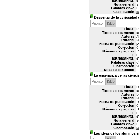
ISBN/ISSN/DL:
9
Nota general:
S
Palabras clave:
C
Clasificación:
5
Despertando la curiosidad c
Público
ISBD
Título :
De
Tipo de documento:
t
Autores:
A
Editorial:
M
Fecha de publicación:
[
Colección:
C
Número de páginas:
1
Il.:
il
ISBN/ISSN/DL:
9
Palabras clave:
C
Clasificación:
5
Nota de contenido:
1
La enseñanza de las cienci
Público
ISBD
Título :
L
Tipo de documento:
t
Autores:
B
Editorial:
M
Fecha de publicación:
1
Colección:
C
Número de páginas:
1
Il.:
il
ISBN/ISSN/DL:
9
Nota general:
S
Palabras clave:
C
Clasificación:
5
Las ideas de los alumnos en