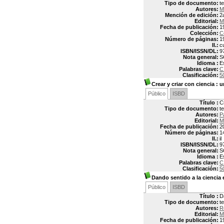
Tipo de documento:
t
Autores:
M
Mención de edición:
2
Editorial:
M
Fecha de publicación:
1
Colección:
C
Número de páginas:
1
Il.:
c
ISBN/ISSN/DL:
9
Nota general:
S
Idioma :
E
Palabras clave:
C
Clasificación:
5
Crear y criar con ciencia
: u
Público
ISBD
Título :
C
Tipo de documento:
t
Autores:
P
Editorial:
M
Fecha de publicación:
2
Número de páginas:
1
Il.:
il
ISBN/ISSN/DL:
9
Nota general:
S
Idioma :
E
Palabras clave:
C
Clasificación:
5
Dando sentido a la ciencia
Público
ISBD
Título :
D
Tipo de documento:
t
Autores:
R
Editorial:
M
Fecha de publicación:
1