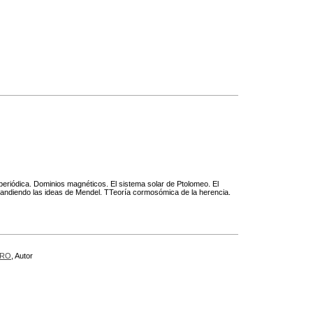
bla periódica. Dominios magnéticos. El sistema solar de Ptolomeo. El
xpandiendo las ideas de Mendel. TTeoría cormosómica de la herencia.
PRO
, Autor