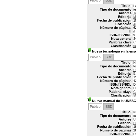
Público
ISBD
Título :
L
Tipo de documento:
t
Autores:
T
Editorial:
M
Fecha de publicación:
1
Colección:
A
Número de páginas:
6
Il.:
il
ISBN/ISSN/DL:
9
Nota general:
S
Palabras clave:
C
Clasificación:
5
Nueva tecnología en la ens
Público
ISBD
Título :
N
Tipo de documento:
t
Autores:
U
Editorial:
B
Fecha de publicación:
1
Número de páginas:
4
ISBN/ISSN/DL:
D
Nota general:
D
Palabras clave:
C
Clasificación:
5
Nuevo manual de la UNESCO
Público
ISBD
Título :
N
Tipo de documento:
t
Autores:
U
Editorial:
B
Fecha de publicación:
1
Número de páginas:
2
ISBN/ISSN/DL:
D