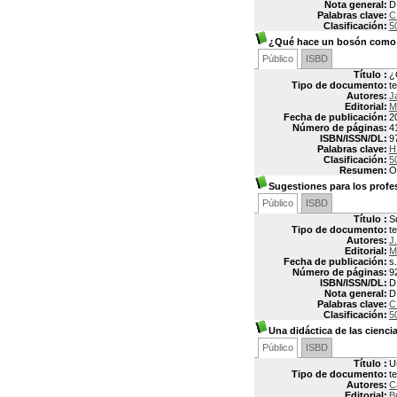
Nota general:
D
Palabras clave:
C
Clasificación:
5
¿Qué hace un bosón como 
Público
ISBD
Título :
¿
Tipo de documento:
t
Autores:
J
Editorial:
M
Fecha de publicación:
2
Número de páginas:
4
ISBN/ISSN/DL:
9
Palabras clave:
H
Clasificación:
5
Resumen:
O
Sugestiones para los profe
Público
ISBD
Título :
S
Tipo de documento:
t
Autores:
J
Editorial:
M
Fecha de publicación:
s.
Número de páginas:
9
ISBN/ISSN/DL:
D
Nota general:
D
Palabras clave:
C
Clasificación:
5
Una didáctica de las cienci
Público
ISBD
Título :
U
Tipo de documento:
t
Autores:
C
Editorial:
B