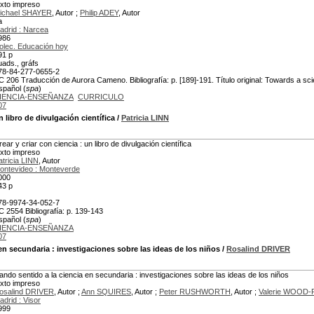
exto impreso
ichael SHAYER
, Autor ;
Philip ADEY
, Autor
a
adrid : Narcea
986
olec. Educación hoy
91 p
uads., gráfs
78-84-277-0655-2
C 206 Traducción de Aurora Cameno. Bibliografía: p. [189]-191. Título original: Towards a sc
spañol (
spa
)
IENCIA-ENSEÑANZA
CURRICULO
07
n libro de divulgación científica
/
Patricia LINN
rear y criar con ciencia : un libro de divulgación científica
exto impreso
atricia LINN
, Autor
ontevideo : Monteverde
000
43 p
78-9974-34-052-7
C 2554 Bibliografía: p. 139-143
spañol (
spa
)
IENCIA-ENSEÑANZA
07
 en secundaria
: investigaciones sobre las ideas de los niños
/
Rosalind DRIVER
ando sentido a la ciencia en secundaria : investigaciones sobre las ideas de los niños
exto impreso
osalind DRIVER
, Autor ;
Ann SQUIRES
, Autor ;
Peter RUSHWORTH
, Autor ;
Valerie WOOD
adrid : Visor
999