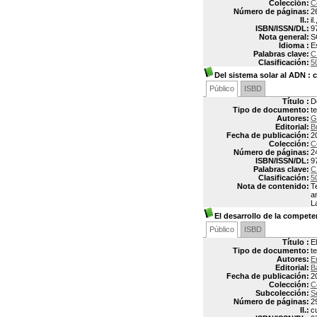
Colección:
C
Número de páginas:
2
Il.:
il
ISBN/ISSN/DL:
9
Nota general:
S
Idioma :
E
Palabras clave:
C
Clasificación:
5
Del sistema solar al ADN
: c
Público
ISBD
Título :
D
Tipo de documento:
t
Autores:
G
Editorial:
B
Fecha de publicación:
2
Colección:
C
Número de páginas:
2
ISBN/ISSN/DL:
9
Palabras clave:
C
Clasificación:
5
Nota de contenido:
T
a
L
El desarrollo de la competen
Público
ISBD
Título :
E
Tipo de documento:
t
Autores:
E
Editorial:
B
Fecha de publicación:
2
Colección:
C
Subcolección:
S
Número de páginas:
2
Il.:
cu