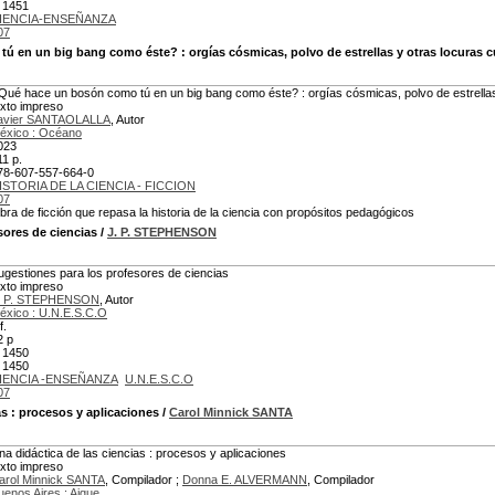
 1451
IENCIA-ENSEÑANZA
07
tú en un big bang como éste?
: orgías cósmicas, polvo de estrellas y otras locuras 
Qué hace un bosón como tú en un big bang como éste? : orgías cósmicas, polvo de estrellas
exto impreso
avier SANTAOLALLA
, Autor
éxico : Océano
023
11 p.
78-607-557-664-0
ISTORIA DE LA CIENCIA - FICCION
07
bra de ficción que repasa la historia de la ciencia con propósitos pedagógicos
sores de ciencias
/
J. P. STEPHENSON
ugestiones para los profesores de ciencias
exto impreso
. P. STEPHENSON
, Autor
éxico : U.N.E.S.C.O
f.
2 p
 1450
 1450
IENCIA -ENSEÑANZA
U.N.E.S.C.O
07
as
: procesos y aplicaciones
/
Carol Minnick SANTA
na didáctica de las ciencias : procesos y aplicaciones
exto impreso
arol Minnick SANTA
, Compilador ;
Donna E. ALVERMANN
, Compilador
uenos Aires : Aique