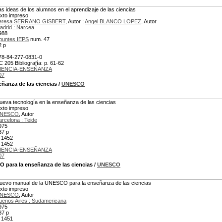
as ideas de los alumnos en el aprendizaje de las ciencias
exto impreso
eresa SERRANO GISBERT
, Autor ;
Angel BLANCO LOPEZ
, Autor
adrid : Narcea
988
puntes IEPS
num. 47
2 p
78-84-277-0831-0
C 205 Bibliografía: p. 61-62
IENCIA-ENSEÑANZA
07
eñanza de las ciencias
/
UNESCO
ueva tecnología en la enseñanza de las ciencias
exto impreso
NESCO
, Autor
arcelona : Teide
975
37 p
 1452
 1452
IENCIA-ENSEÑANZA
07
 para la enseñanza de las ciencias
/
UNESCO
uevo manual de la UNESCO para la enseñanza de las ciencias
exto impreso
NESCO
, Autor
uenos Aires : Sudamericana
975
87 p
 1451