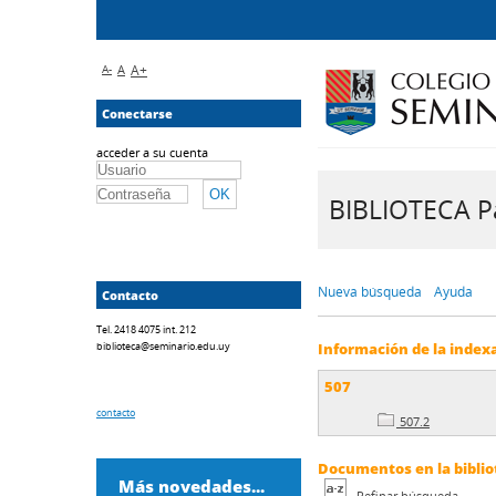
A-
A
A+
Conectarse
acceder a su cuenta
BIBLIOTECA Pa
Nueva búsqueda
Ayuda
Contacto
Tel. 2418 4075 int. 212
biblioteca@seminario.edu.uy
Información de la index
507
contacto
507.2
Documentos en la bibliot
Más novedades...
Refinar búsqueda