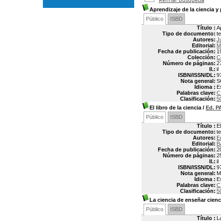
Aprendizaje de la ciencia 
Público
ISBD
Título :
A
Tipo de documento:
t
Autores:
J
Editorial:
M
Fecha de publicación:
1
Colección:
C
Número de páginas:
2
Il.:
il
ISBN/ISSN/DL:
9
Nota general:
S
Idioma :
E
Palabras clave:
C
Clasificación:
5
El libro de la ciencia
/
Ed. 
Público
ISBD
Título :
El
Tipo de documento:
t
Autores:
E
Editorial:
B
Fecha de publicación:
2
Número de páginas:
2
Il.:
il
ISBN/ISSN/DL:
9
Nota general:
M
Idioma :
E
Palabras clave:
C
Clasificación:
5
La ciencia de enseñar cienc
Público
ISBD
Título :
L