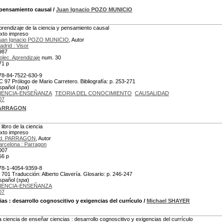
y pensamiento causal
/
Juan Ignacio POZO MUNICIO
prendizaje de la ciencia y pensamiento causal
exto impreso
uan Ignacio POZO MUNICIO
, Autor
adrid : Visor
987
olec. Aprendizaje
num. 30
71 p
78-84-7522-630-9
C 97 Prólogo de Mario Carretero. Bibliografía: p. 253-271
spañol (
spa
)
IENCIA-ENSEÑANZA
TEORIA DEL CONOCIMIENTO
CAUSALIDAD
07
PARRAGON
 libro de la ciencia
exto impreso
d. PARRAGON
, Autor
arcelona : Parragon
007
56 p
78-1-4054-9359-8
 701 Traducción: Alberto Clavería. Glosario: p. 246-247
spañol (
spa
)
IENCIA-ENSEÑANZA
07
ias
: desarrollo cognoscitivo y exigencias del currículo
/
Michael SHAYER
a ciencia de enseñar ciencias : desarrollo cognoscitivo y exigencias del currículo