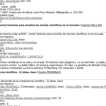
olec. Aprendizaje
num. 133
66 p
., cuads., gráfs
78-84-7774-133-6
C 2097 Traducción de María José Pozo Municio. Bibliografía: p. 223-263
spañol (
spa
)
IENCIA-ENSEÑANZA SECUNDARIA
07
ontar historias para enseñar las teorías científicas en la escuela
/
Gabriel GELLON
el sistema solar al ADN : contar historias para enseñar las teorías científicas en la escuela
exto impreso
abriel GELLON
, Autor
uenos Aires : Siglo XXI Argentina
022
olec. Educación que aprende
40 p.
78-987-629-918-3
IENCIA - ENSEÑANZA
CURRICULO
07
eorías científicas en la vida y en el aula. El sistema solar pitagórico. La era del hielo. La ta
ncestro común. La doble hélice. El sistema copernicano. El calor. La genética de Mendel. E
a deriva continental. La teoría atómica. El Big Bang. De caracoles y berilio
cia científica
: 11 ideas clave
/
Emilio PEDRINACI
l desarrollo de la competencia científica : 11 ideas clave
exto impreso
milio PEDRINACI
, Continuador ;
Aureli CAAMAÑO
, Autor ;
Pedro CAÑAL
, Autor ;
Antonio de 
arcelona : Graó
012
olec. Ideas clave
erie Didáctica de las ciencias experimentales
num. 19
94 p
ads., il