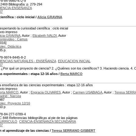
78-84-9980-472-9
 2469 Bibliografía: p. 279-294
IENCIA-ENSEÑANZA
07
ientífica
: ciclo inicial
/
Alicia GRAVINA
spertando la curiosidad científica : ciclo inicial
exto impreso
licia GRAVINA
, Autor ;
Elizabeth IVALDI
, Autor
ontevideo : Camus
2016]
olec. Didáctica
35 p.
78-9974-8445-8-2
IENCIAS NATURALES - ENSEÑANZA
EDUCACION INICIAL
07
. ¿Por qué un proyecto de ciencia? 2. ¿Quiénes son los científicos? 3. Haciendo ciencia. 4.
as experimentales
: etapa 12-16 años
/
Berta MARCO
a enseñanza de las ciencias experimentales : etapa 12-16 años
exto impreso
erta MARCO
, Autor ;
Engracia OLIVARES
, Autor ;
Carmen USABIAGA
, Autor ;
Teresa SERR
adrid : Narcea
987
olec. Proyecto 12/16
60 p
78-84-277-0789-4
C 848 Referencias bibliográficas al pie de las páginas
URRICULO
CIENCIA-ENSEÑANZA SECUNDARIA
07
 el aprendizaje de las ciencias
/
Teresa SERRANO GISBERT