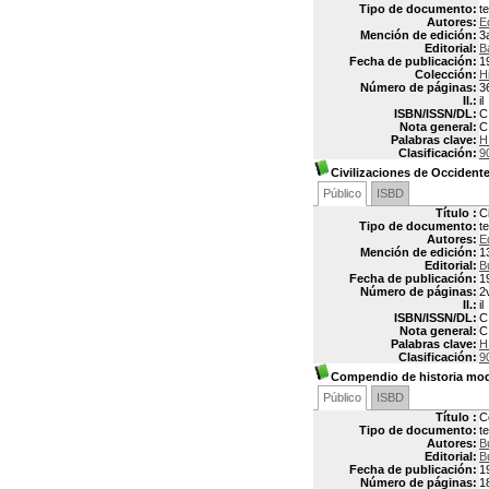
Tipo de documento:
t
Autores:
E
Mención de edición:
3
Editorial:
B
Fecha de publicación:
1
Colección:
H
Número de páginas:
3
Il.:
il
ISBN/ISSN/DL:
C
Nota general:
C
Palabras clave:
H
Clasificación:
9
Civilizaciones de Occident
Público
ISBD
Título :
C
Tipo de documento:
t
Autores:
E
Mención de edición:
1
Editorial:
B
Fecha de publicación:
1
Número de páginas:
2
Il.:
il
ISBN/ISSN/DL:
C
Nota general:
C
Palabras clave:
H
Clasificación:
9
Compendio de historia mo
Público
ISBD
Título :
C
Tipo de documento:
t
Autores:
B
Editorial:
B
Fecha de publicación:
1
Número de páginas:
1