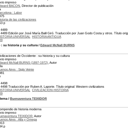
exto impreso
dward BACON
, Director de publicación
a
arcelona : Labor
975
istoria de las civilizaciones
63 p
 4489
 4489 Edición por José María Balil Giró. Traducción por Juan Godo Costa y otros. Título origin
ISTORIA UNIVERSAL
HISTORIA ANTIGUA
09
e
: su historia y su cultura
/
Edward McNall BURNS
ivilizaciones de Occidente : su historia y su cultura
exto impreso
dward McNall BURNS (1897-1972)
, Autor
3a
uenos Aires : Siglo Veinte
981
v
 4498
 4498 Traducción por Ruben A. Laporte. Título original: Western civilizations
ISTORIA UNIVERSAL
CIVILIZACION-HISTORIA
09
derna
/
Buenaventura TEIXIDOR
ompendio de historia moderna
exto impreso
uenaventura TEIXIDOR
, Autor
uenos Aires : Alfa y Omega
913
84 p