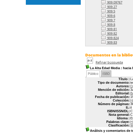
909.09767
909.27
909.5
909.6
909.7
909.8
909.81
909.82
909.824
909.83
Documentos en la bibliot
Refinar búsqueda
La Alta Edad Media
: hacia 
Público
ISBD
Título :
L
Tipo de documento:
t
Autores:
D
Mención de edición:
3
Editorial:
B
Fecha de publicación:
1
Colección:
H
Número de páginas:
3
Il.:
il
ISBN/ISSN/DL:
C
Nota general:
C
Idioma :
E
Palabras clave:
H
Clasificación:
9
Análisis y comentarios de t