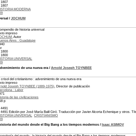
 1807
 1807
ISTORIA MODERNA
09
ersal
/
JOCHUM
ompendio de historia universal
exto impreso
OCHUM
, Autor
uenos Aires : Guadalupe
940
 v
 1800
 1800
ISTORIA UNIVERSAL
09
advenimiento de una nueva era
/
Arnold Joseph TOYNBEE
l crisol del cristianismo : advenimiento de una nueva era
exto impreso
rnold Joseph TOYNBEE (1889-1975)
, Director de publicación
arcelona : Labor
971
istoria de las civilizaciones
68 p
 4491
 4491 Edición por José María Balil Giró. Traducción por Javier Alcorta Echenique y otros. Títul
ISTORIA UNIVERSAL
CRISTIANISMO
09
 historia del mundo desde el Big Bang a los tiempos modernos
/
Isaac ASIMOV
ronología del mundo : la historia del mundo desde el Big Bang a los tiempos modernos