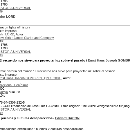
 1795
 1795
ISTORIA UNIVERSAL
09
ohn LORD
eacon lights of history
exto impreso
ohn LORD
, Autor
ew York : James Clarke and Company
886
 1798
 1798
ISTORIA UNIVERSAL
09
El recuerdo nos sirve para proyectar luz sobre el pasado
/
Ernst Hans Joseph GOMB
reve historia del mundo : El recuerdo nos sirve para proyectar luz sobre el pasado
exto impreso
rnst Hans Joseph GOMBRICH (1909-2001)
, Autor
a
arcelona : Península
000
talaya
num. 38
10 p
78-84-8307-232-5
C 2430 Traducción de José Luis Gil Aristu. Título original: Eine kurze Weltgeschichte für jun
ISTORIA UNIVERSAL
09
 pueblos y culturas desaparecidos
/
Edward BACON
ivilizaciones extinguidas : pueblos y culturas desaparecidos