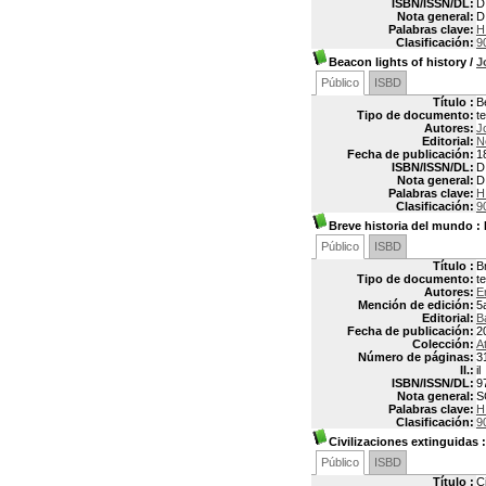
ISBN/ISSN/DL:
D
Nota general:
D
Palabras clave:
H
Clasificación:
9
Beacon lights of history
/
J
Público
ISBD
Título :
B
Tipo de documento:
t
Autores:
J
Editorial:
N
Fecha de publicación:
1
ISBN/ISSN/DL:
D
Nota general:
D
Palabras clave:
H
Clasificación:
9
Breve historia del mundo
: 
Público
ISBD
Título :
B
Tipo de documento:
t
Autores:
E
Mención de edición:
5
Editorial:
B
Fecha de publicación:
2
Colección:
A
Número de páginas:
3
Il.:
il
ISBN/ISSN/DL:
9
Nota general:
S
Palabras clave:
H
Clasificación:
9
Civilizaciones extinguidas
:
Público
ISBD
Título :
C