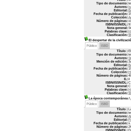
Tipo de documento:
t
Autores:
I
Editorial:
B
Fecha de publicación:
1
Colección:
A
Número de páginas:
x
ISBN/ISSN/DL:
9
Nota general:
S
Palabras clave:
H
Clasificación:
9
El despertar de la civilizaci
Público
ISBD
Título :
E
Tipo de documento:
t
Autores:
S
Mención de edición:
3
Editorial:
B
Fecha de publicación:
1
Colección:
H
Número de páginas:
4
Il.:
il
ISBN/ISSN/DL:
C
Nota general:
C
Palabras clave:
H
Clasificación:
9
La época contemporánea
/
Público
ISBD
Título :
L
Tipo de documento:
t
Autores:
A
Editorial:
P
Fecha de publicación:
s.
Número de páginas:
2
ISBN/ISSN/DL:
D