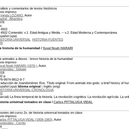
nálisis y comentarios de textos históricos
exto impreso
rminda LOZANO
, Autor
adrid : Alhambra
978
v.
 4502
 4502 Contenido: v.1. Edad Antigua y Media. -- v.2. Edad Moderna y Contemporánea
spañol (
spa
)
ISTORIA UNIVERSAL
HISTORIA-FUENTES
09
e historia de la humanidad
/
Yuval Noah HARARI
e animales a dioses : breve historia de la humanidad
exto impreso
uval Noah HARARI (1976-)
, Autor
ontevideo : Debate
018
92 p.
78-9974-8812-9-7
raducción de Joandomènec Ros. Título original: From animals into gods: a brief history of h
spañol (
spa
)
Idioma original :
Inglés (
eng
)
ISTORIA UNIVERSAL-CRONOLOGIA
09
parcial) La línea temporal de la historia. La revolución cognitiva. La revolución agrícola. La un
storia universal tomados en clase
/
Carlos PITTALUGA VIDAL
puntes del curso 2o. de historia universal tomados en clase
exto impreso
arlos PITTALUGA VIDAL (1908-1983)
, Autor
ontevideo : Cerrito
.d