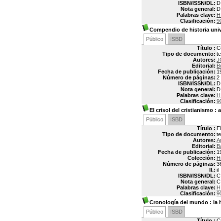
ISBN/ISSN/DL:
D
Nota general:
D
Palabras clave:
H
Clasificación:
9
Compendio de historia univ
Público
ISBD
Título :
C
Tipo de documento:
t
Autores:
J
Editorial:
B
Fecha de publicación:
1
Número de páginas:
2
ISBN/ISSN/DL:
D
Nota general:
D
Palabras clave:
H
Clasificación:
9
El crisol del cristianismo
: 
Público
ISBD
Título :
E
Tipo de documento:
t
Autores:
A
Editorial:
B
Fecha de publicación:
1
Colección:
H
Número de páginas:
3
Il.:
il
ISBN/ISSN/DL:
C
Nota general:
C
Palabras clave:
H
Clasificación:
9
Cronología del mundo
: la
Público
ISBD
Título :
C