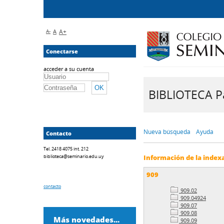
A-
A
A+
Conectarse
acceder a su cuenta
BIBLIOTECA Pa
Nueva búsqueda
Ayuda
Contacto
Tel. 2418 4075 int. 212
biblioteca@seminario.edu.uy
Información de la index
909
contacto
909.02
909.04924
909.07
909.08
Más novedades...
909.09