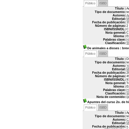
Público
ISBD
Título :
A
Tipo de documento:
t
Autores:
A
Editorial:
M
Fecha de publicación:
1
Número de páginas:
2 
ISBN/ISSN/DL:
C
Nota general:
C
Idioma :
E
Palabras clave:
H
Clasificación:
9
De animales a dioses
: brev
Público
ISBD
Título :
D
Tipo de documento:
t
Autores:
Y
Editorial:
M
Fecha de publicación:
2
Número de páginas:
4
ISBN/ISSN/DL:
9
Nota general:
T
Idioma :
E
Palabras clave:
H
Clasificación:
9
Nota de contenido:
(
Apuntes del curso 2o. de hi
Público
ISBD
Título :
A
Tipo de documento:
t
Autores:
C
Editorial:
M
Fecha de publicación:
s