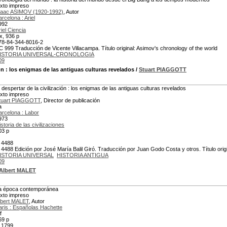
exto impreso
saac ASIMOV (1920-1992)
, Autor
arcelona : Ariel
992
riel Ciencia
ix, 936 p
78-84-344-8016-2
C 999 Traducción de Vicente Villacampa. Título original: Asimov's chronology of the world
ISTORIA UNIVERSAL-CRONOLOGIA
09
ón
: los enigmas de las antiguas culturas revelados
/
Stuart PIAGGOTT
l despertar de la civilización : los enigmas de las antiguas culturas revelados
exto impreso
tuart PIAGGOTT
, Director de publicación
a
arcelona : Labor
973
istoria de las civilizaciones
03 p
 4488
 4488 Edición por José María Balil Giró. Traducción por Juan Godo Costa y otros. Título origin
ISTORIA UNIVERSAL
HISTORIA ANTIGUA
09
Albert MALET
a época contemporánea
exto impreso
lbert MALET
, Autor
aris : Españolas Hachette
f
69 p
 1799