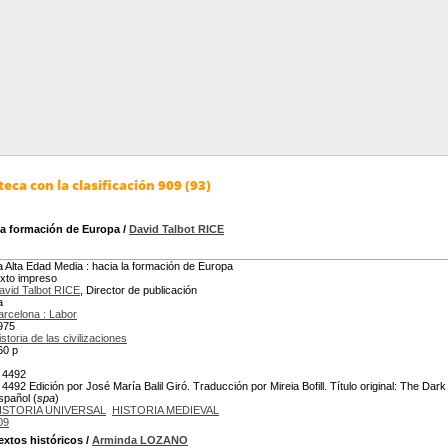
eca con la clasificación 909 (93)
la formación de Europa
/
David Talbot RICE
a Alta Edad Media : hacia la formación de Europa
exto impreso
avid Talbot RICE
, Director de publicación
a
arcelona : Labor
975
istoria de las civilizaciones
60 p
 4492
 4492 Edición por José María Balil Giró. Traducción por Mireia Bofill. Título original: The Dar
spañol (
spa
)
ISTORIA UNIVERSAL
HISTORIA MEDIEVAL
09
extos históricos
/
Arminda LOZANO