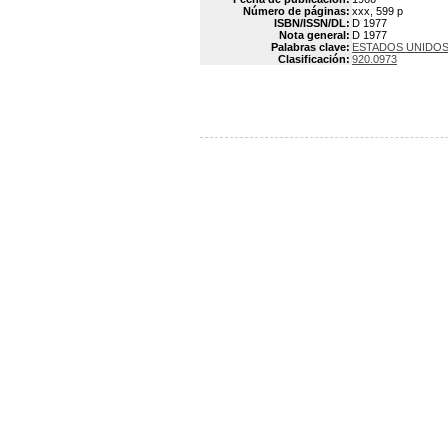
Número de páginas:
xxx, 599 p
ISBN/ISSN/DL:
D 1977
Nota general:
D 1977
Palabras clave:
ESTADOS UNIDOS
Clasificación:
920.0973