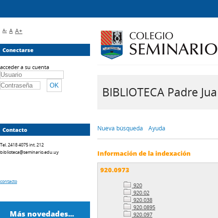
A-
A
A+
Conectarse
acceder a su cuenta
BIBLIOTECA Padre Juan 
Nueva búsqueda
Ayuda
Contacto
Tel. 2418 4075 int. 212
biblioteca@seminario.edu.uy
Información de la indexación
920.0973
contacto
920
920.02
920.038
920.0895
Más novedades...
920.097