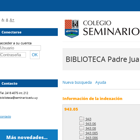
A-
A
A+
Conectarse
acceder a su cuenta
BIBLIOTECA Padre Juan 
Nueva búsqueda
Ayuda
Contacto
Tel. 2418 4075 int. 212
biblioteca@seminario.edu.uy
Información de la indexación
943.05
contacto
943
943.06
943.08
943.085
Más novedades...
943.086