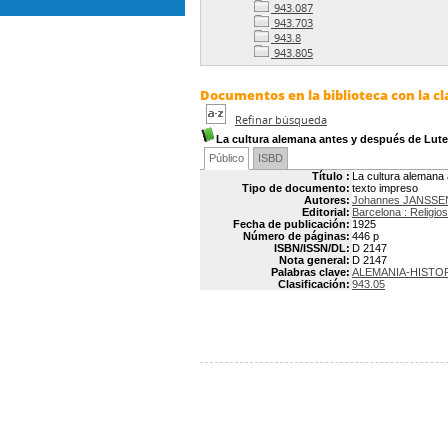
943.087
943.703
943.8
943.805
Documentos en la biblioteca con la cla
Refinar búsqueda
La cultura alemana antes y después de Lute
Público
ISBD
Título :
La cultura alemana
Tipo de documento:
texto impreso
Autores:
Johannes JANSSE
Editorial:
Barcelona : Religio
Fecha de publicación:
1925
Número de páginas:
446 p
ISBN/ISSN/DL:
D 2147
Nota general:
D 2147
Palabras clave:
ALEMANIA-HISTO
Clasificación:
943.05