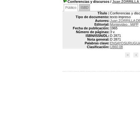
Conferencias y discursos
/
Juan ZORRILLA
Público
ISBD
Título :
Conferencias y dis
Tipo de documento:
texto impreso
Autores:
Juan ZORRILLA DE
Editorial:
Montevideo : MIPP
Fecha de publicación:
1965
Número de páginas:
3 v.
ISBN/ISSN/DL:
D 2871
Nota general:
D 2871
Palabras clave:
ENSAYOSURUGU
Clasificación:
U860.08