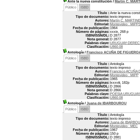
Ante la nueva constitución
/
Martín C. MAR
Público
ISBD
Título :
Ante la nueva const
Tipo de documento:
texto impreso
Autores:
Martín C. MARTIN
Editorial:
Montevideo : MIPP
Fecha de publicación:
1964
Número de páginas:
xxxix, 268 p
ISBN/ISSN/DL:
D 2877
Nota general:
D 2877
Palabras clave:
URUGUAY-DERECH
Clasificación:
U860.08
Antología
/
Francisco ACUÑA DE FIGUERO
Público
ISBD
Título :
Antología
Tipo de documento:
texto impreso
Autores:
Francisco ACUÑA 
Editorial:
Montevideo : MIPP
Fecha de publicación:
1965
Número de páginas:
lxxxviii, 182p
ISBN/ISSN/DL:
D 2866
Nota general:
D 2866
Palabras clave:
POESIA URUGUAY
Clasificación:
U860.08
Antología
/
Juana de IBARBOUROU
Público
ISBD
Título :
Antología
Tipo de documento:
texto impreso
Autores:
Juana de IBARBOU
Editorial:
Montevideo : MEC
Fecha de publicación:
1967
Número de páginas:
150 p
ISBN/ISSN/DL:
D 2881