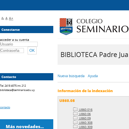
A-
A
A+
Conectarse
acceder a su cuenta
BIBLIOTECA Padre Juan 
Nueva búsqueda
Ayuda
Contacto
Tel. 2418 4075 int. 212
biblioteca@seminario.edu.uy
Información de la indexación
U860.08
contacto
U860.016
U860.06
U860.09
U860.308
Más novedades...
U860.309