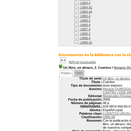
U864.4
U864.42
U864.44
U865.4
U866.2
U866.4
U867.4
U868.2
U868.4
U868.42
Documentos en la biblioteca con la cl
Refinar búsqueda
Un libro, un abrazo, 2. Cuentos
/
Horacio Q
Público
ISBD
Título de serie:
Un libro, un abrazo
,
Título :
Cuentos
Tipo de documento:
texto impreso
Autores:
Horacio QUIROGA 
CASTRO (1928-20
Editorial:
Montevideo [Uruguay
Fecha de publicación:
2009
Número de páginas:
48 p.
ISBN/ISSN/DL:
978-9974-550-65-0
Idioma :
Español (
spa
)
Palabras clave:
CUENTOS URUG
Clasificación:
U860.08
Resumen:
Con la publicación d
libro, un abrazo, tí
de nuestros compat