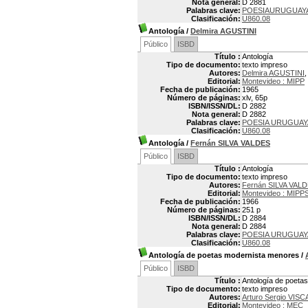
Nota general:
D 2881
Palabras clave:
POESIAURUGUAY
Clasificación:
U860.08
Antología
/
Delmira AGUSTINI
Público
ISBD
Título :
Antología
Tipo de documento:
texto impreso
Autores:
Delmira AGUSTINI
,
Editorial:
Montevideo : MIPP
Fecha de publicación:
1965
Número de páginas:
xlv, 65p
ISBN/ISSN/DL:
D 2882
Nota general:
D 2882
Palabras clave:
POESIA URUGUAY
Clasificación:
U860.08
Antología
/
Fernán SILVA VALDES
Público
ISBD
Título :
Antología
Tipo de documento:
texto impreso
Autores:
Fernán SILVA VALD
Editorial:
Montevideo : MIPP
Fecha de publicación:
1966
Número de páginas:
251 p
ISBN/ISSN/DL:
D 2884
Nota general:
D 2884
Palabras clave:
POESIA URUGUAY
Clasificación:
U860.08
Antología de poetas modernista menores
/
Público
ISBD
Título :
Antología de poeta
Tipo de documento:
texto impreso
Autores:
Arturo Sergio VISC
Editorial:
Montevideo : MEC