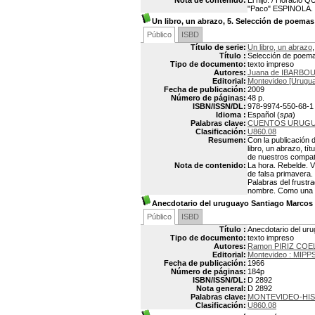
Nota de contenido:
El hijo. / Horacio
"Paco" ESPINOLA. L
Un libro, un abrazo, 5. Selección de poemas
Público
ISBD
Título de serie:
Un libro, un abrazo
,
Título :
Selección de poem
Tipo de documento:
texto impreso
Autores:
Juana de IBARBOU
Editorial:
Montevideo [Uruguay
Fecha de publicación:
2009
Número de páginas:
48 p.
ISBN/ISSN/DL:
978-9974-550-68-1
Idioma :
Español (
spa
)
Palabras clave:
CUENTOS URUG
Clasificación:
U860.08
Resumen:
Con la publicación d
libro, un abrazo, tí
de nuestros compat
Nota de contenido:
La hora. Rebelde. V
de falsa primavera.
Palabras del frustr
nombre. Como una so
Anecdotario del uruguayo Santiago Marcos
Público
ISBD
Título :
Anecdotario del ur
Tipo de documento:
texto impreso
Autores:
Ramon PIRIZ CO
Editorial:
Montevideo : MIPP
Fecha de publicación:
1966
Número de páginas:
184p
ISBN/ISSN/DL:
D 2892
Nota general:
D 2892
Palabras clave:
MONTEVIDEO-HIS
Clasificación:
U860.08