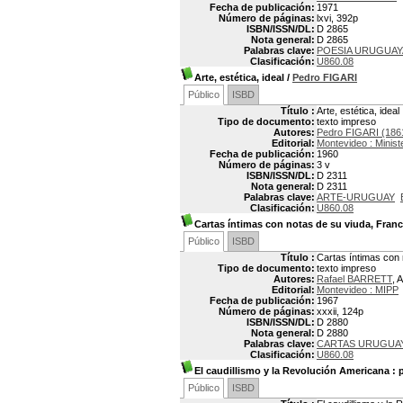
Fecha de publicación:
1971
Número de páginas:
lxvi, 392p
ISBN/ISSN/DL:
D 2865
Nota general:
D 2865
Palabras clave:
POESIA URUGUAY
Clasificación:
U860.08
Arte, estética, ideal
/
Pedro FIGARI
Público
ISBD
Título :
Arte, estética, ideal
Tipo de documento:
texto impreso
Autores:
Pedro FIGARI (186
Editorial:
Montevideo : Ministe
Fecha de publicación:
1960
Número de páginas:
3 v
ISBN/ISSN/DL:
D 2311
Nota general:
D 2311
Palabras clave:
ARTE-URUGUAY
Clasificación:
U860.08
Cartas íntimas con notas de su viuda, Franc
Público
ISBD
Título :
Cartas íntimas con 
Tipo de documento:
texto impreso
Autores:
Rafael BARRETT
, 
Editorial:
Montevideo : MIPP
Fecha de publicación:
1967
Número de páginas:
xxxii, 124p
ISBN/ISSN/DL:
D 2880
Nota general:
D 2880
Palabras clave:
CARTAS URUGUA
Clasificación:
U860.08
El caudillismo y la Revolución Americana : 
Público
ISBD