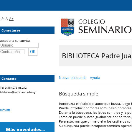
A-
A
A+
Conectarse
acceder a su cuenta
BIBLIOTECA Padre Juan 
Nueva búsqueda
Ayuda
Contacto
Tel. 2418 4075 int. 212
biblioteca@seminario.edu.uy
Búsqueda simple
Introduzca el título o el autor que busca, luego 
Puede introducir nombres comunes o nombres 
contacto
Durante la búsqueda, las letras con tilde y la puntu
También puede buscar igualmente por editorial, 
Para esto, marque primero el o los casilleros co
Su búsqueda puede incorporar también operad
Más novedades...