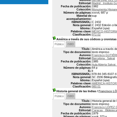
Autores:
Bernal DIAZ DEL C
Editorial:
Madrid : Instituto
Fecha de publicación:
1982
Colección:
Monumenta Hispano-
Número de páginas:
xxxvii, 687 p
Material de
sup
acompañamiento:
ISBN/ISSN/DL:
C 2432
Nota general:
C 2432 Edición crí
Idioma :
Español (
spa
)
Palabras clave:
MEXICO-HISTORIA
Clasificación:
972.02
América a través de sus códices y cronistas
Público
ISBD
Título :
América a través de
Tipo de documento:
texto impreso
Autores:
Francisco GUTI
Editorial:
Barcelona : Salvat
Fecha de publicación:
1985
Colección:
Aula Abierta Salvat
Número de páginas:
64 p
Il.:
il
ISBN/ISSN/DL:
978-84-345-8107-4
Nota general:
SC 2936 Bibliografía
Idioma :
Español (
spa
)
Palabras clave:
AMERICA-HISTOR
Clasificación:
980.01
Historia general de las Indias
/
Francisco 
Público
ISBD
Título :
Historia general de 
Tipo de documento:
texto impreso
Autores:
Francisco LÓPEZ 
Editorial:
Caracas : Bibliote
Fecha de publicación:
1979
Número de páginas:
xxxiii, 373 p