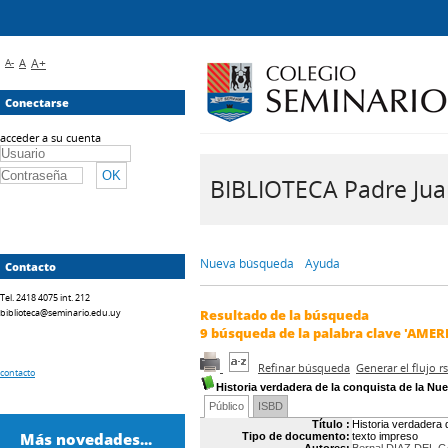
A-
A
A+
Conectarse
acceder a su cuenta
BIBLIOTECA Padre Juan 
Nueva búsqueda
Ayuda
Contacto
Tel. 2418 4075 int. 212
biblioteca@seminario.edu.uy
Resultado de la búsqueda
9
búsqueda de la palabra clave
'AMER
Refinar búsqueda
Generar el flujo 
contacto
Historia verdadera de la conquista de la N
Público
ISBD
Título :
Historia verdadera 
Más novedades...
Tipo de documento:
texto impreso