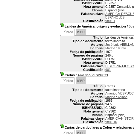
ISBN/ISSN/DL:
C 2357
Nota general:
C 2357 Contenido pa
Idioma :
Español (
spa
)
Palabras clave:
AMERICA-DESCUB
ESPAÑOLES
Clasificación:
980.01
La idea de América: origen y evolución
/
Jo
Público
ISBD
Título :
La idea de América:
Tipo de documento:
texto impreso
Autores:
José Luis ABELLA
Editorial:
Madrid : Istmo
Fecha de publicación:
1972
Número de páginas:
246 p
ISBN/ISSN/DL:
D 1751
Nota general:
D 1751
Palabras clave:
HISTORIA-FILOSO
Clasificación:
901
Cartas
/
Americo VESPUCCI
Público
ISBD
Título :
Cartas
Tipo de documento:
texto impreso
Autores:
Americo VESPUCCI
Editorial:
Madrid : Anjana
Fecha de publicación:
1983
Número de páginas:
94 p
ISBN/ISSN/DL:
C 2362
Nota general:
C 2362
Idioma :
Español (
spa
)
Palabras clave:
AMERICA-HISTOR
Clasificación:
980.016
Cartas de particulares a Colón y relaciones
Público
ISBD