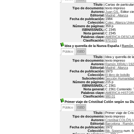
Título :
Cartas de particula
Tipo de documento:
texto impreso
Autores:
Juan GIL
, Editor cie
Editorial:
Madrid : Alianza
Fecha de publicación:
1984
Colección:
Colec. Alianza Univ
Número de páginas:
359 p
ISBN/ISSN/DL:
C 2345
Nota general:
C 2345
Palabras clave:
AMERICA-DESCUB
Clasificación:
970.015
Idea y querella de la Nueva España
/
Ramón 
Público
ISBD
Título :
Idea y querella de
Tipo de documento:
texto impreso
Autores:
Ramón XIRAU (192
Editorial:
Madrid : Alianza
Fecha de publicación:
1973
Colección:
El libro de bolsillo
Subcolección:
Sección Humanida
Número de páginas:
215 p
ISBN/ISSN/DL:
C 2361
Nota general:
C 2361 Contenido: 
Palabras clave:
AMERICA-HISTOR
Clasificación:
980.01
Primer viaje de Cristóbal Colón según su Di
Público
ISBD
Título :
Primer viaje de Cri
Tipo de documento:
texto impreso
Autores:
Cristóbal COLÓN (
Editorial:
Barcelona : Ramón
Fecha de publicación:
1972
Colección:
Bib. Sopena
num. 6