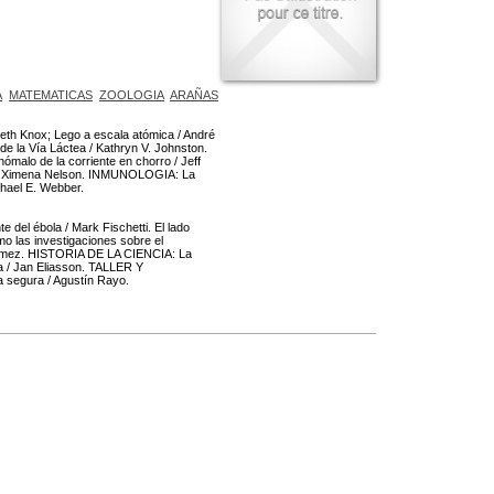
A
MATEMATICAS
ZOOLOGIA
ARAÑAS
eth Knox; Lego a escala atómica / André
e la Vía Láctea / Kathryn V. Johnston.
malo de la corriente en chorro / Jeff
 / Ximena Nelson. INMUNOLOGIA: La
hael E. Webber.
 del ébola / Mark Fischetti. El lado
o las investigaciones sobre el
Gómez. HISTORIA DE LA CIENCIA: La
a / Jan Eliasson. TALLER Y
segura / Agustín Rayo.