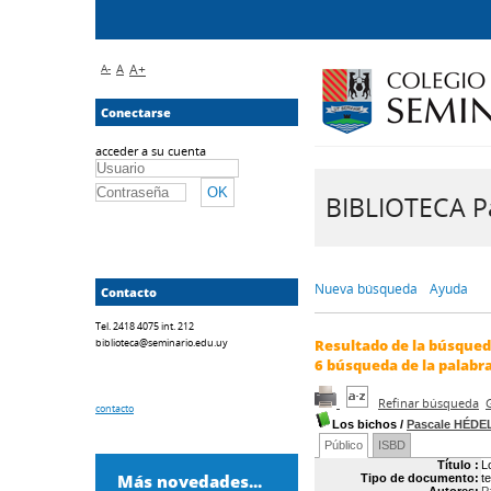
A-
A
A+
Conectarse
acceder a su cuenta
BIBLIOTECA Pa
Nueva búsqueda
Ayuda
Contacto
Tel. 2418 4075 int. 212
biblioteca@seminario.edu.uy
Resultado de la búsque
6
búsqueda de la palabr
Refinar búsqueda
contacto
Los bichos
/
Pascale HÉDE
Público
ISBD
Título :
L
Más novedades...
Tipo de documento:
t