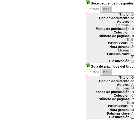
Doce pequeños huéspedes
Público
ISBD
Título :
D
Tipo de documento:
t
Autores:
K
Editorial:
B
Fecha de publicación:
1
Colección:
Bi
Número de páginas:
1
Il.:
il
ISBN/ISSN/DL:
9
Nota general:
S
Idioma :
E
Palabras clave:
P
P
Clasificación:
5
Guía de arácnidos del Uru
Público
ISBD
Título :
G
Tipo de documento:
t
Autores:
A
Editorial:
M
Fecha de publicación:
2
Colección:
C
Número de páginas:
2
Il.:
fo
ISBN/ISSN/DL:
9
Nota general:
M
Palabras clave:
A
Clasificación:
R