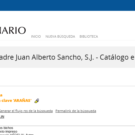
INICIO
NUEVA BÚSQUEDA
BIBLIOTECA
dre Juan Alberto Sancho, S.J. - Catálogo e
da
a clave
'ARAÑAS'
Generar el flujo rss de la búsqueda
Permalink de la búsqueda
LIN
os bichos
exto impreso