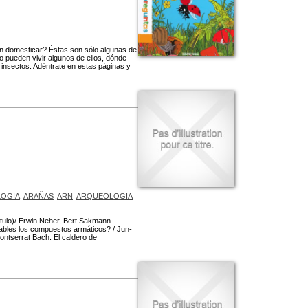
n domesticar? Éstas son sólo algunas de
 pueden vivir algunos de ellos, dónde
 insectos. Adéntrate en estas páginas y
OGIA
ARAÑAS
ARN
ARQUEOLOGIA
tulo)/ Erwin Neher, Bert Sakmann.
tables los compuestos armáticos? / Jun-
Montserrat Bach. El caldero de