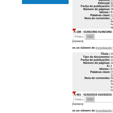
Autores:
P
Editorial:
B
Fecha de publicación:
2
Número de páginas:
3
Idioma :
E
Palabras clave:
I
Nota de contenido:
¿
l
h
a
188 - 01/05/1992-01/06/199
Público
ISBD
[número]
es un número de
Investigación 
Título :
1
Tipo de documento:
t
Fecha de publicación:
1
Número de páginas:
1
Il.:
il
Idioma :
E
Palabras clave:
P
A
Nota de contenido:
A
E
T
I
G
461 - 01/02/2015-01/03/2015
Público
ISBD
[número]
es un número de
Investigación 