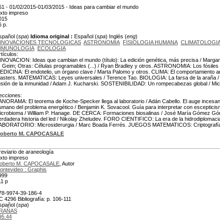
61 - 01/02/2015-01/03/2015 - Ideas para cambiar el mundo
exto impreso
015
6 p.
spañol (
spa
)
Idioma original :
Español (
spa
) Inglés (
eng
)
NNOVACIONES TECNOLOGICAS
ASTRONOMIA
FISIOLOGIA HUMANA
CLIMATOLOGI
NMUNOLOGIA
ECOLOGIA
rtículos:
NNOVACION: Ideas que cambian el mundo (título): La edición genética, más precisa / Margar
. Geim; Otras: Células programables (...) / Ryan Bradley y otros. ASTRONOMIA: Los fósiles d
EDICINA: El endotelio, un órgano clave / Marta Palomo y otros. CLIMA: El comportamiento anó
asters. MATEMATICAS: Leyes universales / Terence Tao. BIOLOGIA: La farsa de la araña
lusión de la inmunidad / Adam J. Kucharski. SOSTENIBILIDAD: Un rompecabezas global / Mic
ecciones:
ANORAMA: El teorema de Koche-Specker llega al laboratorio / Adán Cabello. El auge incesante
umano del problema energético / Benjamin K. Sovacool. Guía para interpretar con escepticism
icrobioma / William P. Hanage. DE CERCA: Formaciones biosalinas / José María Gómez 
erdadera historia del led / Nikolay Zheludev. FORO CIENTIFICO: La era de la hidrodiplomaci
ABORATORIO: Microsiderurgia / Marc Boada Ferrés. JUEGOS MATEMATICOS: Criptografía 
oberto M. CAPOCASALE
reviario de araneología
exto impreso
oberto M. CAPOCASALE
, Autor
ontevideo : Graphis
999
11 p
78-9974-39-186-4
C 4296 Bibliografía: p. 106-111
spañol (
spa
)
RAÑAS
95.44