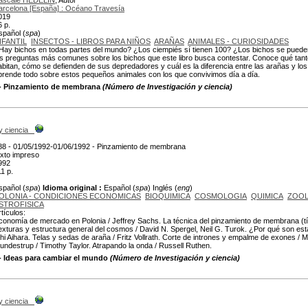
ascale HÉDELIN
, Autor
arcelona [España] : Océano Travesía
019
6 p.
spañol (
spa
)
NFANTIL
INSECTOS - LIBROS PARA NIÑOS
ARAÑAS
ANIMALES - CURIOSIDADES
Hay bichos en todas partes del mundo? ¿Los ciempiés sí tienen 100? ¿Los bichos se puede
as preguntas más comunes sobre los bichos que este libro busca contestar. Conoce qué tanto
abitan, cómo se defienden de sus depredadores y cuál es la diferencia entre las arañas y los
prende todo sobre estos pequeños animales con los que convivimos día a día.
2 - Pinzamiento de membrana
(Número de Investigación y ciencia)
y ciencia
88 - 01/05/1992-01/06/1992 - Pinzamiento de membrana
exto impreso
992
11 p.
spañol (
spa
)
Idioma original :
Español (
spa
) Inglés (
eng
)
OLONIA - CONDICIONES ECONOMICAS
BIOQUIMICA
COSMOLOGIA
QUIMICA
ZOOL
STROFISICA
rtículos:
conomía de mercado en Polonia / Jeffrey Sachs. La técnica del pinzamiento de membrana (tí
exturas y estructura general del cosmos / David N. Spergel, Neil G. Turok. ¿Por qué son es
chi Aihara. Telas y sedas de araña / Fritz Vollrath. Corte de intrones y empalme de exones / 
undestrup / Timothy Taylor. Atrapando la onda / Russell Ruthen.
 - Ideas para cambiar el mundo
(Número de Investigación y ciencia)
y ciencia