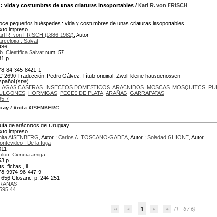
: vida y costumbres de unas criaturas insoportables
/
Karl R. von FRISCH
oce pequeños huéspedes : vida y costumbres de unas criaturas insoportables
exto impreso
arl R. von FRISCH (1886-1982)
, Autor
arcelona : Salvat
986
b. Científica Salvat
num. 57
81 p
78-84-345-8421-1
C 2690 Traducción: Pedro Gálvez. Título original: Zwolf kleine hausgenossen
spañol (
spa
)
LAGAS CASERAS
INSECTOS DOMESTICOS
ARACNIDOS
MOSCAS
MOSQUITOS
PU
ULGONES
HORMIGAS
PECES DE PLATA
ARAÑAS
GARRAPATAS
95.7
guay
/
Anita AISENBERG
uía de arácnidos del Uruguay
exto impreso
nita AISENBERG
, Autor ;
Carlos A. TOSCANO-GADEA
, Autor ;
Soledad GHIONE
, Autor
ontevideo : De la fuga
011
olec. Ciencia amiga
53 p
ts. fichas., il.
78-9974-98-447-9
 656 Glosario: p. 244-251
RAÑAS
595.44
1
(1 - 6 / 6)