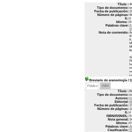
Título :
4
Tipo de documento:
t
Fecha de publicación:
2
Número de páginas:
9
Il.:
il
Idioma :
E
Palabras clave:
I
I
Nota de contenido:
A
I
K
M
M
i
S
P
h
m
v
L
Breviario de araneología
/
R
Público
ISBD
Título :
B
Tipo de documento:
t
Autores:
R
Editorial:
M
Fecha de publicación:
1
Número de páginas:
1
Il.:
il
ISBN/ISSN/DL:
9
Nota general:
S
Idioma :
E
Palabras clave:
A
Clasificación:
5