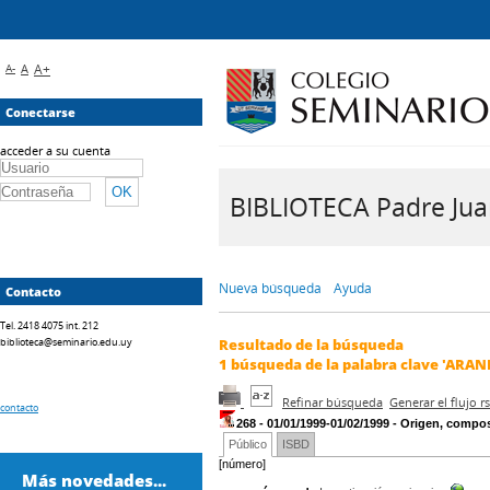
A-
A
A+
Conectarse
acceder a su cuenta
BIBLIOTECA Padre Juan 
Nueva búsqueda
Ayuda
Contacto
Tel. 2418 4075 int. 212
biblioteca@seminario.edu.uy
Resultado de la búsqueda
1
búsqueda de la palabra clave
'ARAN
Refinar búsqueda
Generar el flujo 
contacto
268 - 01/01/1999-01/02/1999 - Origen, compo
Público
ISBD
[número]
Más novedades...