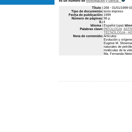
es un número de
Investigación y ciencia
Título :
268 - 01/01/1999-01
Tipo de documento:
texto impreso
Fecha de publicación:
1999
Número de páginas:
96 p.
Il.:
il
Idioma :
Español (
spa
)
Idio
Palabras clave:
PATOLOGIA
AST
TECNOLOGIA - HI
Nota de contenido:
Artículos:
Evolución y orígene
Eugene M. Shoemaker
naturales de petról
moléculas de la vid
Ma. Fernanda Nieto